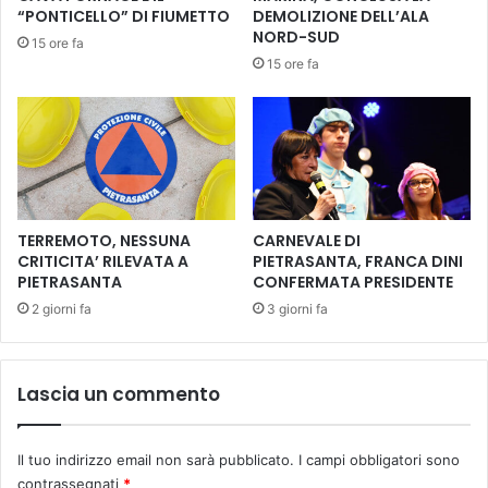
t
r
“PONTICELLO” DI FIUMETTO
DEMOLIZIONE DELL’ALA
e
g
NORD-SUD
15 ore fa
c
e
15 ore fa
a
t
C
i
o
c
m
o
u
,
n
s
a
o
l
s
TERREMOTO, NESSUNA
CARNEVALE DI
e
t
CRITICITA’ RILEVATA A
PIETRASANTA, FRANCA DINI
PIETRASANTA
CONFERMATA PRESIDENTE
i
t
2 giorni fa
3 giorni fa
u
z
i
Lascia un commento
o
n
e
Il tuo indirizzo email non sarà pubblicato.
I campi obbligatori sono
d
contrassegnati
*
e