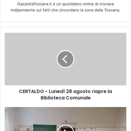
GazzettaToscana.it è un quotidiano online di cronaca
indipendente sui fatti che circondano la zona della Toscana.
C
E
R
T
A
L
D
O
-
CERTALDO - Lunedì 28 agosto riapre la
L
Biblioteca Comunale
u
n
e
E
d
M
ì
P
2
O