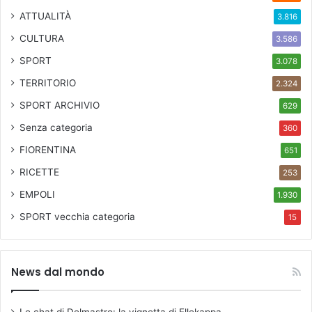
ATTUALITÀ
3.816
CULTURA
3.586
SPORT
3.078
TERRITORIO
2.324
SPORT ARCHIVIO
629
Senza categoria
360
FIORENTINA
651
RICETTE
253
EMPOLI
1.930
SPORT
vecchia categoria
15
News dal mondo
Le chat di Delmastro: la vignetta di Ellekappa