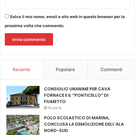
l
e
p
Salva il mio nome, email e sito web in questo browser per la
a
prossima volta che commento.
l
e
s
t
r
e
d
Recente
Popolare
Commenti
e
l
l
CONSIGLIO UNANIME PER CAVA
a
FORNACE E IL “PONTICELLO” DI
s
FIUMETTO
c
15 ore fa
u
POLO SCOLASTICO DI MARINA,
o
CONCLUSA LA DEMOLIZIONE DELL’ALA
l
NORD-SUD
a