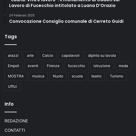
Lavoro di Fucecchio intitolato a Luana D’Orazio
24 Febbraio 2025
Convocazione Consiglio comunale di Cerreto Guidi
Tags
arazzi
arte
Calcio
capolavori
dipinto su tavola
Empoli
eventi
Firenze
fucecchio
istruzione
moda
MOSTRA
musica
Nuoto
scuola
teatro
Turismo
Uffizi
Info
REDAZIONE
CONTATTI