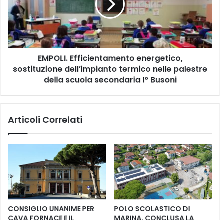
8
L
a
I
g
.
o
E
s
f
t
EMPOLI. Efficientamento energetico,
f
o
sostituzione dell’impianto termico nelle palestre
i
r
c
della scuola secondaria I° Busoni
i
i
a
e
p
n
Articoli Correlati
r
t
e
a
l
m
a
e
B
n
i
t
b
o
l
e
i
n
CONSIGLIO UNANIME PER
POLO SCOLASTICO DI
o
e
CAVA FORNACE E IL
MARINA, CONCLUSA LA