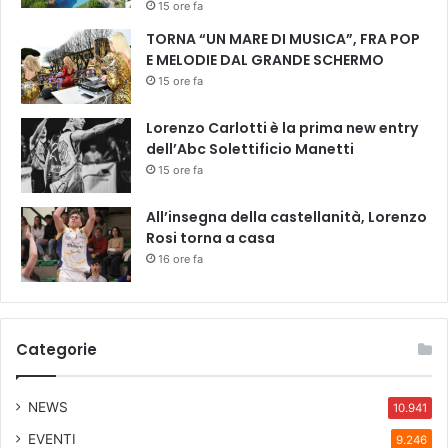
s
15 ore fa
e
TORNA “UN MARE DI MUSICA”, FRA POP
c
E MELODIE DAL GRANDE SCHERMO
o
15 ore fa
n
d
Lorenzo Carlotti è la prima new entry
a
dell’Abc Solettificio Manetti
r
15 ore fa
i
a
All’insegna della castellanità, Lorenzo
I
Rosi torna a casa
°
B
16 ore fa
u
s
o
n
Categorie
i
NEWS
10.941
EVENTI
9.246