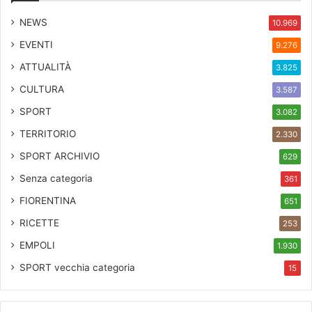
NEWS
10.969
EVENTI
9.276
ATTUALITÀ
3.825
CULTURA
3.587
SPORT
3.082
TERRITORIO
2.330
SPORT ARCHIVIO
629
Senza categoria
361
FIORENTINA
651
RICETTE
253
EMPOLI
1.930
SPORT
vecchia categoria
15