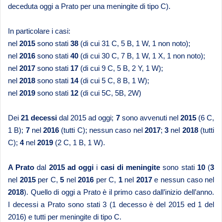
deceduta oggi a Prato per una meningite di tipo C).
In particolare i casi:
nel
2015
sono stati
38
(di cui 31 C, 5 B, 1 W, 1 non noto);
nel
2016
sono stati
40
(di cui 30 C, 7 B, 1 W, 1 X, 1 non noto);
nel
2017
sono stati
17
(di cui 9 C, 5 B, 2 Y, 1 W);
nel
2018
sono stati
14
(di cui 5 C, 8 B, 1 W);
nel
2019
sono stati
12
(di cui 5C, 5B, 2W)
Dei
21 decessi
dal 2015 ad oggi;
7
sono avvenuti nel
2015
(6 C,
1 B);
7
nel
2016
(tutti C); nessun caso nel
2017
;
3
nel
2018
(tutti
C);
4
nel
2019
(2 C, 1 B, 1 W).
A Prato
dal
2015 ad oggi
i
casi di meningite
sono stati
10
(
3
nel
2015
per C,
5
nel
2016
per C,
1
nel
2017
e nessun caso nel
2018
). Quello di oggi a Prato è il primo caso dall’inizio dell’anno.
I decessi a Prato sono stati 3 (1 decesso è del 2015 ed 1 del
2016) e tutti per meningite di tipo C.