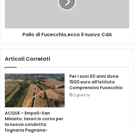
2
o
6
d
/
i
1
F
0
u
Palio di Fucecchio,ecco il nuovo CdA
/
c
2
e
0
c
1
c
Articoli Correlati
9
h
i
o
Per i suoi 60 anni dona
,
1500 euro all’Istituto
e
Comprensivo Fucecchio
c
2 giorni fa
c
o
i
ACQUE – Empoli-San
l
Miniato: lavori in corso per
n
la nuova condotta
u
fognaria Pagnana-