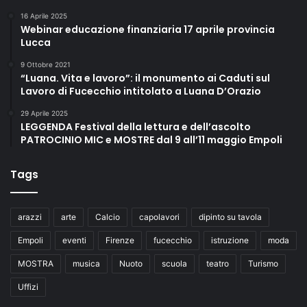
16 Aprile 2025
Webinar educazione finanziaria 17 aprile provincia
Lucca
9 Ottobre 2021
“Luana. Vita e lavoro”: il monumento ai Caduti sul
Lavoro di Fucecchio intitolato a Luana D’Orazio
29 Aprile 2025
LEGGENDA Festival della lettura e dell’ascolto
PATROCINIO MIC e MOSTRE dal 9 all’11 maggio Empoli
Tags
arazzi
arte
Calcio
capolavori
dipinto su tavola
Empoli
eventi
Firenze
fucecchio
istruzione
moda
MOSTRA
musica
Nuoto
scuola
teatro
Turismo
Uffizi