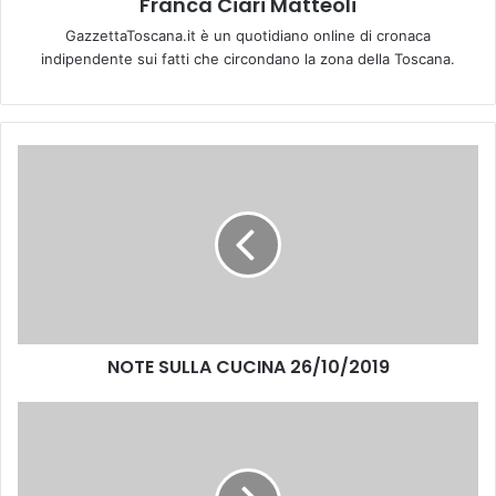
Franca Ciari Matteoli
GazzettaToscana.it è un quotidiano online di cronaca
indipendente sui fatti che circondano la zona della Toscana.
N
O
T
E
S
U
L
L
A
NOTE SULLA CUCINA 26/10/2019
C
U
C
P
I
a
N
l
A
i