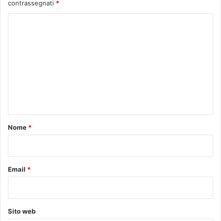
contrassegnati
*
C
o
m
m
e
n
t
o
Nome
*
*
Email
*
Sito web