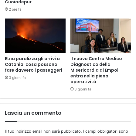
o
Cuoiodepur
v
2 ore fa
o
C
d
A
Etna paralizza gli arrivi a
Il nuovo Centro Medico
Catania: cosa possono
Diagnostico della
fare davvero i passeggeri
Misericordia di Empoli
entra nella piena
3 giorni fa
operatività
3 giorni fa
Lascia un commento
Il tuo indirizzo email non sarà pubblicato.
I campi obbligatori sono