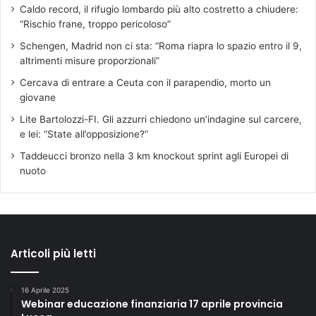
Caldo record, il rifugio lombardo più alto costretto a chiudere:
s
“Rischio frane, troppo pericoloso”
a
r
Schengen, Madrid non ci sta: “Roma riapra lo spazio entro il 9,
i
altrimenti misure proporzionali”
,
Cercava di entrare a Ceuta con il parapendio, morto un
D
giovane
e
m
Lite Bartolozzi-FI. Gli azzurri chiedono un’indagine sul carcere,
e
e lei: “State all’opposizione?”
t
Taddeucci bronzo nella 3 km knockout sprint agli Europei di
r
nuoto
a
B
e
l
l
i
Articoli più letti
n
a
16 Aprile 2025
,
Webinar educazione finanziaria 17 aprile provincia
S