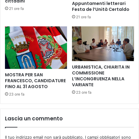
cittadini
Appuntamenti letterari
a
e
21 ore fa
Festa de l’Unità Certaldo
n
t
u
21 ore fa
a
o
e
v
l
a
e
s
f
e
a
r
v
i
o
URBANISTICA, CHIARITA IN
e
l
COMMISSIONE
MOSTRA PER SAN
d
e
L’INCONGRUENZA NELLA
FRANCESCO, CANDIDATURE
i
v
VARIANTE
FINO AL 31 AGOSTO
g
e
23 ore fa
23 ore fa
i
r
t
e
a
d
l
i
Lascia un commento
e
B
e
r
Il tuo indirizzo email non sarà pubblicato.
I campi obbligatori sono