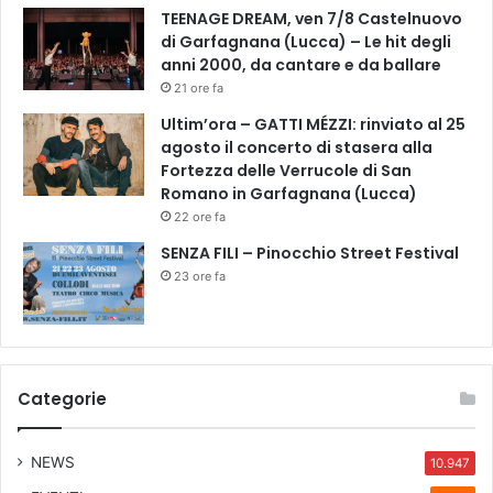
o
TEENAGE DREAM, ven 7/8 Castelnuovo
,
di Garfagnana (Lucca) – Le hit degli
S
anni 2000, da cantare e da ballare
a
21 ore fa
b
Ultim’ora – GATTI MÉZZI: rinviato al 25
r
agosto il concerto di stasera alla
i
Fortezza delle Verrucole di San
n
Romano in Garfagnana (Lucca)
a
22 ore fa
I
m
SENZA FILI – Pinocchio Street Festival
p
23 ore fa
a
c
c
i
a
Categorie
t
o
r
NEWS
10.947
e