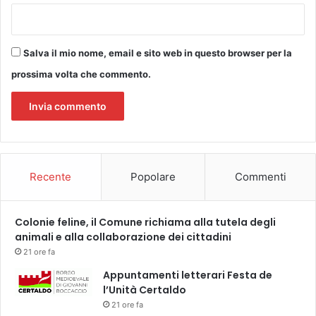
a
,
D
Salva il mio nome, email e sito web in questo browser per la
o
n
prossima volta che commento.
a
t
e
l
l
a
Recente
Popolare
Commenti
F
i
n
Colonie feline, il Comune richiama alla tutela degli
o
animali e alla collaborazione dei cittadini
c
c
21 ore fa
h
Appuntamenti letterari Festa de
i
l’Unità Certaldo
a
21 ore fa
r