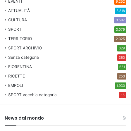
EVENTI
9.252
,
D
ATTUALITÀ
3.818
a
CULTURA
r
3.587
k
SPORT
3.079
o
TERRITORIO
P
2.325
e
SPORT ARCHIVIO
629
r
i
Senza categoria
360
c
FIORENTINA
651
,
F
RICETTE
253
e
EMPOLI
1.930
d
e
SPORT
vecchia categoria
15
r
i
c
News dal mondo
o
C
e