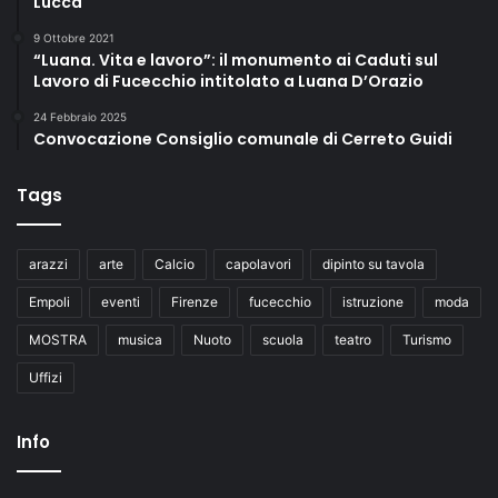
Lucca
a
r
9 Ottobre 2021
“Luana. Vita e lavoro”: il monumento ai Caduti sul
a
Lavoro di Fucecchio intitolato a Luana D’Orazio
C
i
24 Febbraio 2025
o
Convocazione Consiglio comunale di Cerreto Guidi
c
c
Tags
a
.
arazzi
arte
Calcio
capolavori
dipinto su tavola
Empoli
eventi
Firenze
fucecchio
istruzione
moda
MOSTRA
musica
Nuoto
scuola
teatro
Turismo
Uffizi
Info