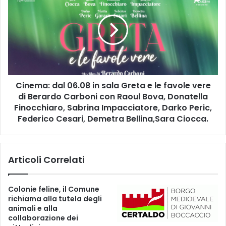
l
n
i
e
n
m
e
a
i
:
l
d
p
a
r
Cinema: dal 06.08 in sala Greta e le favole vere
l
i
di Berardo Carboni con Raoul Bova, Donatella
0
m
6
Finocchiaro, Sabrina Impacciatore, Darko Peric,
o
.
Federico Cesari, Demetra Bellina,Sara Ciocca.
n
0
u
8
m
i
Articoli Correlati
e
n
r
s
o
a
Colonie feline, il Comune
d
l
richiama alla tutela degli
e
a
animali e alla
l
G
collaborazione dei
l
r