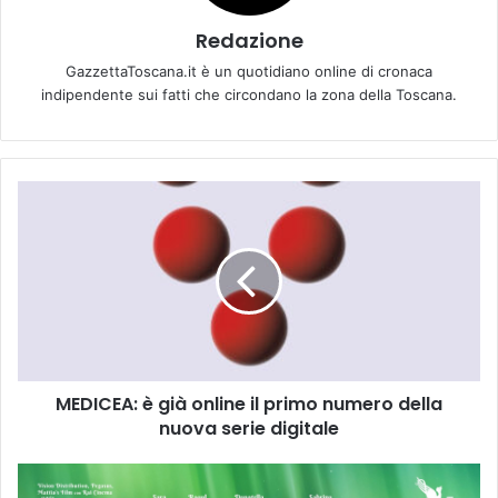
Redazione
GazzettaToscana.it è un quotidiano online di cronaca
indipendente sui fatti che circondano la zona della Toscana.
M
E
D
I
C
E
A
:
è
MEDICEA: è già online il primo numero della
g
nuova serie digitale
i
à
o
C
n
i