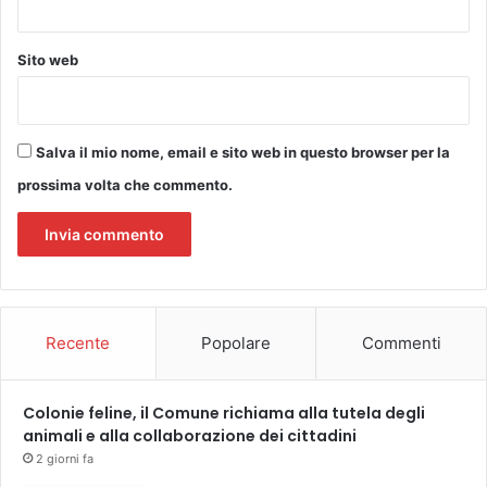
s
u
t
Sito web
u
t
t
i
Salva il mio nome, email e sito web in questo browser per la
i
prossima volta che commento.
c
a
m
p
i
Recente
Popolare
Commenti
Colonie feline, il Comune richiama alla tutela degli
animali e alla collaborazione dei cittadini
2 giorni fa