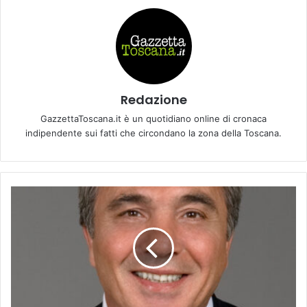
Redazione
GazzettaToscana.it è un quotidiano online di cronaca
indipendente sui fatti che circondano la zona della Toscana.
L
a
F
i
o
r
e
n