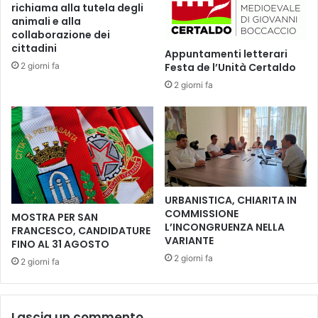
richiama alla tutela degli
e
e
animali e alla
l
n
collaborazione dei
P
t
cittadini
Appuntamenti letterari
r
i
2 giorni fa
Festa de l’Unità Certaldo
e
n
2 giorni fa
s
a
i
o
d
n
e
o
n
r
t
e
e
r
R
a
URBANISTICA, CHIARITA IN
o
n
COMMISSIONE
MOSTRA PER SAN
c
n
L’INCONGRUENZA NELLA
FRANCESCO, CANDIDATURE
c
o
VARIANTE
FINO AL 31 AGOSTO
o
i
2 giorni fa
2 giorni fa
B
l
.
P
C
r
o
e
Lascia un commento