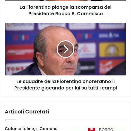
t
La Fiorentina piange la scomparsa del
i
Presidente Rocco B. Commisso
n
a
p
L
i
e
a
s
n
q
g
u
e
a
l
d
a
r
s
e
c
Le squadre della Fiorentina onoreranno il
d
o
Presidente giocando per lui su tutti i campi
e
m
l
p
l
a
a
Articoli Correlati
r
F
s
i
a
o
Colonie feline, il Comune
d
r