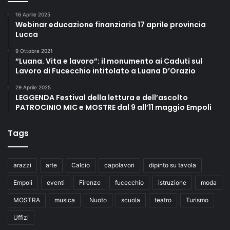
16 Aprile 2025
Webinar educazione finanziaria 17 aprile provincia
Lucca
9 Ottobre 2021
“Luana. Vita e lavoro”: il monumento ai Caduti sul
Lavoro di Fucecchio intitolato a Luana D’Orazio
29 Aprile 2025
LEGGENDA Festival della lettura e dell’ascolto
PATROCINIO MIC e MOSTRE dal 9 all’11 maggio Empoli
Tags
arazzi
arte
Calcio
capolavori
dipinto su tavola
Empoli
eventi
Firenze
fucecchio
istruzione
moda
MOSTRA
musica
Nuoto
scuola
teatro
Turismo
Uffizi