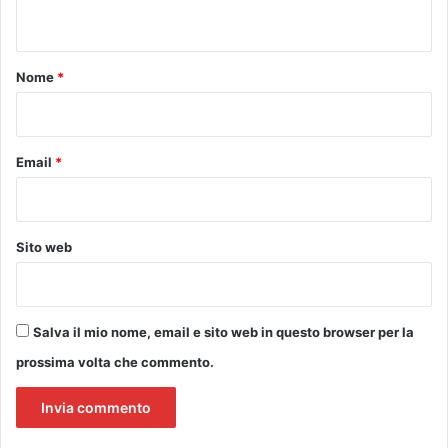
g
t
n
l
a
t
i
n
A
e
o
Nome
*
g
l
*
o
l
s
i
t
.
Email
*
i
n
i
a
Sito web
n
i
.
Salva il mio nome, email e sito web in questo browser per la
prossima volta che commento.