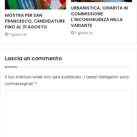
p
n
URBANISTICA, CHIARITA IN
r
t
COMMISSIONE
MOSTRA PER SAN
e
e
L’INCONGRUENZA NELLA
FRANCESCO, CANDIDATURE
s
s
VARIANTE
FINO AL 31 AGOSTO
e
p
1 giorno fa
1 giorno fa
n
e
t
r
i
t
n
o
Lascia un commento
e
l
l
i
C
a
Il tuo indirizzo email non sarà pubblicato.
I campi obbligatori sono
h
S
contrassegnati
*
i
e
o
r
C
s
e
o
t
n
r
m
a
o
F
m
d
o
e
e
n