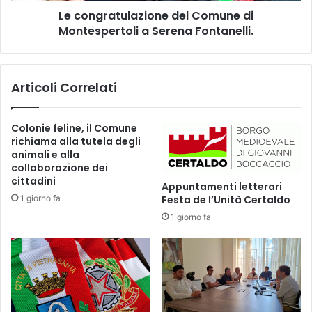
E
Le congratulazione del Comune di
u
S
Montespertoli a Serena Fontanelli.
l
A
a
A
z
I
i
Articoli Correlati
S
o
E
n
I
e
Colonie feline, il Comune
A
d
richiama alla tutela degli
N
e
animali e alla
N
l
collaborazione dei
I
C
cittadini
Appuntamenti letterari
.
o
1 giorno fa
Festa de l’Unità Certaldo
I
m
1 giorno fa
s
u
e
n
r
e
v
d
i
i
z
M
i
o