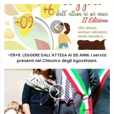
-
0
9
+
6
.
L
E
G
-09+6. LEGGERE DALL'ATTESA AI SEI ANNI. I servizi
G
presenti nel Chiostro degli Agostiniani.
E
R
E
L
D
e
A
c
L
o
L
n
'
g
A
r
T
a
T
t