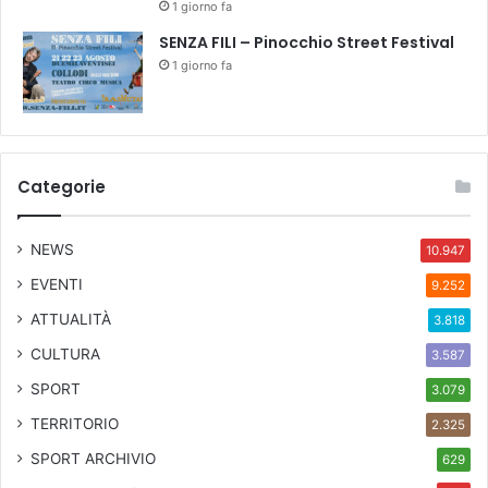
1 giorno fa
SENZA FILI – Pinocchio Street Festival
1 giorno fa
Categorie
NEWS
10.947
EVENTI
9.252
ATTUALITÀ
3.818
CULTURA
3.587
SPORT
3.079
TERRITORIO
2.325
SPORT ARCHIVIO
629