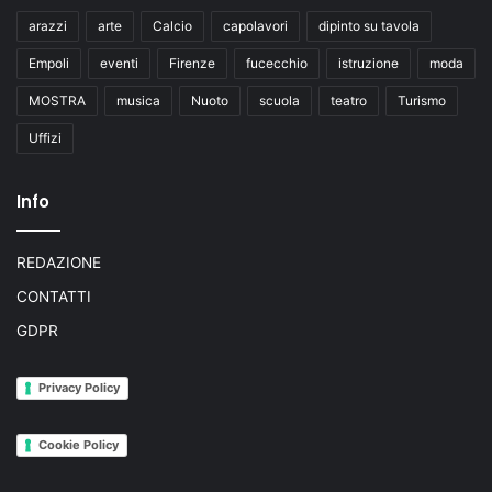
arazzi
arte
Calcio
capolavori
dipinto su tavola
Empoli
eventi
Firenze
fucecchio
istruzione
moda
MOSTRA
musica
Nuoto
scuola
teatro
Turismo
Uffizi
Info
REDAZIONE
CONTATTI
GDPR
Privacy Policy
Cookie Policy