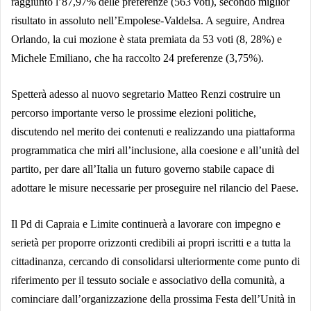
raggiunto l’87,97% delle preferenze (563 voti), secondo miglior
risultato in assoluto nell’Empolese-Valdelsa. A seguire, Andrea
Orlando, la cui mozione è stata premiata da 53 voti (8, 28%) e
Michele Emiliano, che ha raccolto 24 preferenze (3,75%).
Spetterà adesso al nuovo segretario Matteo Renzi costruire un
percorso importante verso le prossime elezioni politiche,
discutendo nel merito dei contenuti e realizzando una piattaforma
programmatica che miri all’inclusione, alla coesione e all’unità del
partito, per dare all’Italia un futuro governo stabile capace di
adottare le misure necessarie per proseguire nel rilancio del Paese.
Il Pd di Capraia e Limite continuerà a lavorare con impegno e
serietà per proporre orizzonti credibili ai propri iscritti e a tutta la
cittadinanza, cercando di consolidarsi ulteriormente come punto di
riferimento per il tessuto sociale e associativo della comunità, a
cominciare dall’organizzazione della prossima Festa dell’Unità in