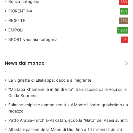
Senza categoria
360
FIORENTINA
651
RICETTE
253
EMPOLI
1.930
SPORT
vecchia categoria
15
News dal mondo
La vignetta di Ellekappa: caccia al migrante
“Mojtaba Khamenei è in fin di vita”: Iran scosso dalle voci sulla
Guida Suprema
Fulmine colpisce campo scout sul Monte Livata: gravissimo un
ragazzo
Patto Arabia-Turchia-Pakistan, ecco la “Nato” dei Paesi sunniti
All’asta il pallone della Mano di Dio: fino a 10 milioni di dollari