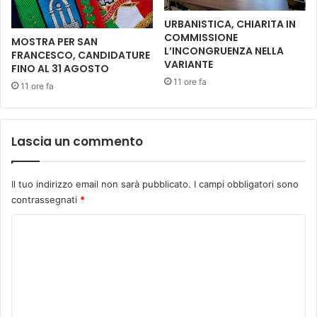
I
S
n
URBANISTICA, CHIARITA IN
c
c
COMMISSIONE
MOSTRA PER SAN
u
o
L’INCONGRUENZA NELLA
FRANCESCO, CANDIDATURE
o
r
VARIANTE
FINO AL 31 AGOSTO
l
s
11 ore fa
11 ore fa
a
o
d
l
e
’
l
o
Lascia un commento
l
r
'
g
i
a
Il tuo indirizzo email non sarà pubblicato.
I campi obbligatori sono
n
n
contrassegnati
*
f
i
a
z
C
n
z
o
z
a
i
m
z
a
i
m
d
o
e
i
n