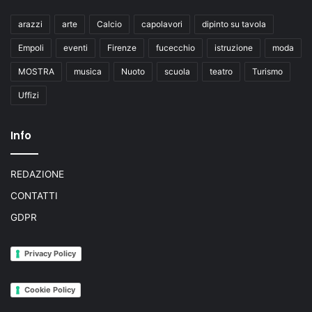
arazzi
arte
Calcio
capolavori
dipinto su tavola
Empoli
eventi
Firenze
fucecchio
istruzione
moda
MOSTRA
musica
Nuoto
scuola
teatro
Turismo
Uffizi
Info
REDAZIONE
CONTATTI
GDPR
Privacy Policy
Cookie Policy