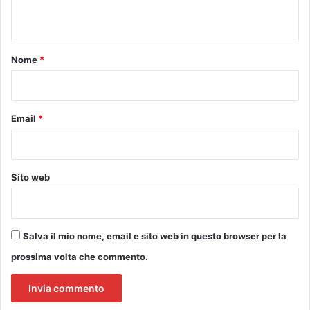
M
e
n
a
d
t
s
e
t
g
o
Nome
*
r
l
*
o
i
m
i
a
n
Email
*
r
t
c
e
o
r
v
Sito web
e
n
t
i
Salva il mio nome, email e sito web in questo browser per la
d
prossima volta che commento.
i
d
i
s