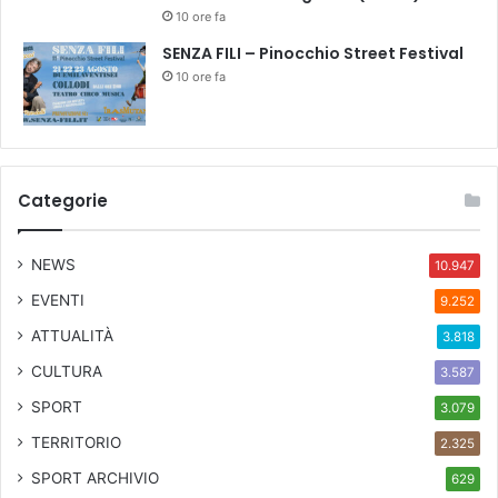
6
10 ore fa
,
1
SENZA FILI – Pinocchio Street Festival
7
10 ore fa
:
5
3
Categorie
NEWS
10.947
EVENTI
9.252
ATTUALITÀ
3.818
CULTURA
3.587
SPORT
3.079
TERRITORIO
2.325
SPORT ARCHIVIO
629