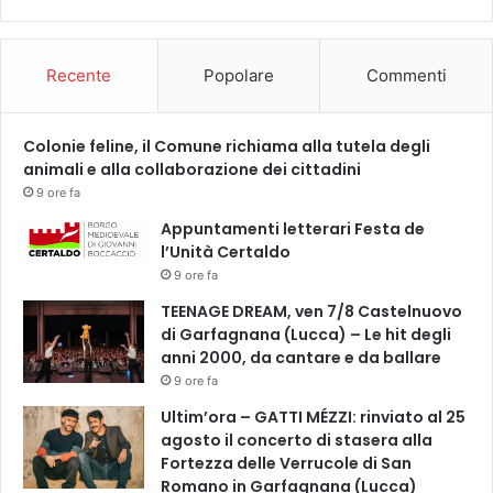
i
n
f
Recente
Popolare
Commenti
e
s
t
Colonie feline, il Comune richiama alla tutela degli
a
animali e alla collaborazione dei cittadini
z
i
9 ore fa
o
Appuntamenti letterari Festa de
n
l’Unità Certaldo
e
9 ore fa
1
2
TEENAGE DREAM, ven 7/8 Castelnuovo
/
di Garfagnana (Lucca) – Le hit degli
0
anni 2000, da cantare e da ballare
6
9 ore fa
/
Ultim’ora – GATTI MÉZZI: rinviato al 25
2
agosto il concerto di stasera alla
0
Fortezza delle Verrucole di San
2
Romano in Garfagnana (Lucca)