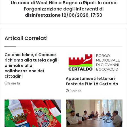
n
Un caso di West Nile a Bagno a Ripoli. In corso
e
t
l’organizzazione degli interventi di
s
a
t
disinfestazione 12/06/2026, 17:53
m
N
e
i
n
l
Articoli Correlati
t
e
o
a
e
B
Colonie feline, il Comune
n
a
richiama alla tutela degli
e
g
animali e alla
r
n
collaborazione dei
g
o
cittadini
Appuntamenti letterari
e
a
9 ore fa
Festa de l’Unità Certaldo
t
R
i
9 ore fa
i
c
p
o
o
a
l
l
i
l
.
a