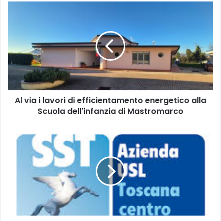
A
l
v
i
a
i
l
a
v
Al via i lavori di efficientamento energetico alla
o
Scuola dell'infanzia di Mastromarco
r
i
d
U
i
n
e
c
f
a
f
s
i
o
c
d
i
i
e
W