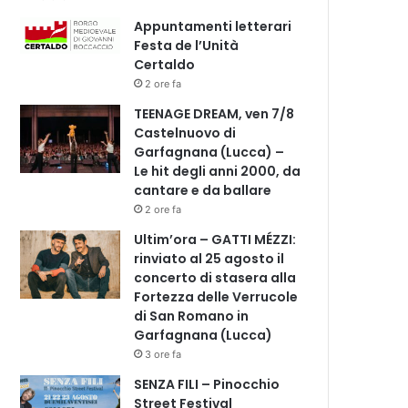
Appuntamenti letterari
Festa de l’Unità
Certaldo
2 ore fa
TEENAGE DREAM, ven 7/8
Castelnuovo di
Garfagnana (Lucca) –
Le hit degli anni 2000, da
cantare e da ballare
2 ore fa
Ultim’ora – GATTI MÉZZI:
rinviato al 25 agosto il
concerto di stasera alla
Fortezza delle Verrucole
di San Romano in
Garfagnana (Lucca)
3 ore fa
SENZA FILI – Pinocchio
Street Festival