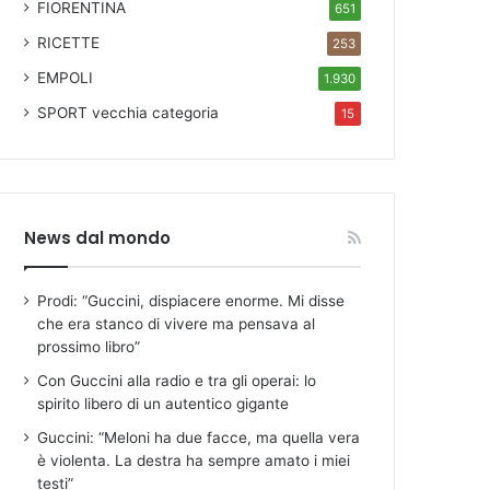
FIORENTINA
651
RICETTE
253
EMPOLI
1.930
SPORT
vecchia categoria
15
News dal mondo
Prodi: “Guccini, dispiacere enorme. Mi disse
che era stanco di vivere ma pensava al
prossimo libro”
Con Guccini alla radio e tra gli operai: lo
spirito libero di un autentico gigante
Guccini: “Meloni ha due facce, ma quella vera
è violenta. La destra ha sempre amato i miei
testi”