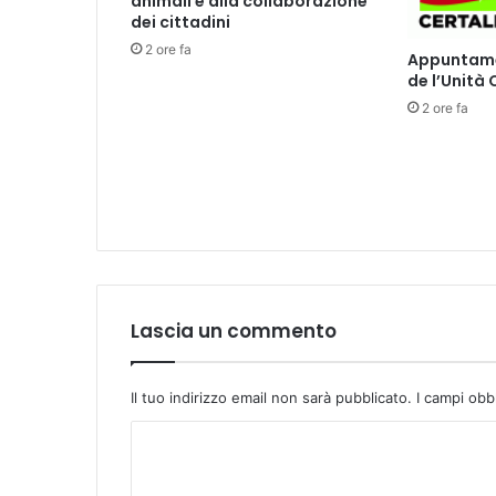
animali e alla collaborazione
g
dei cittadini
l
2 ore fa
Appuntamen
i
de l’Unità
a
2 ore fa
r
e
”
:
l
e
t
t
u
r
Lascia un commento
e
,
l
Il tuo indirizzo email non sarà pubblicato.
I campi obb
a
b
C
o
o
r