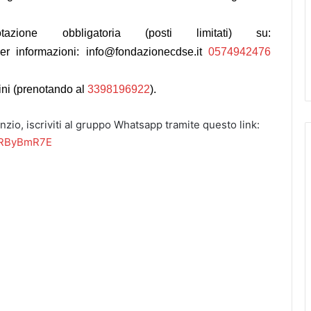
tazione obbligatoria (posti limitati) su:
er informazioni:
info@fondazionecdse.it
0574942476
ini (prenotando al
3398196922
).
nzio, iscriviti al gruppo Whatsapp tramite questo link:
qRByBmR7E