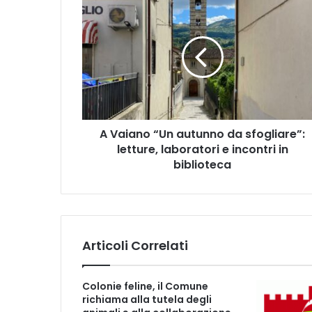
A
V
a
i
a
n
o
“
U
A Vaiano “Un autunno da sfogliare”:
n
letture, laboratori e incontri in
a
u
biblioteca
t
u
n
n
o
Articoli Correlati
d
a
s
Colonie feline, il Comune
f
richiama alla tutela degli
o