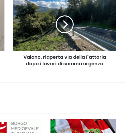
V
a
i
a
n
o
,
r
i
Vaiano, riaperta via della Fattoria
a
dopo i lavori di somma urgenza
p
e
r
t
a
v
i
a
d
e
l
l