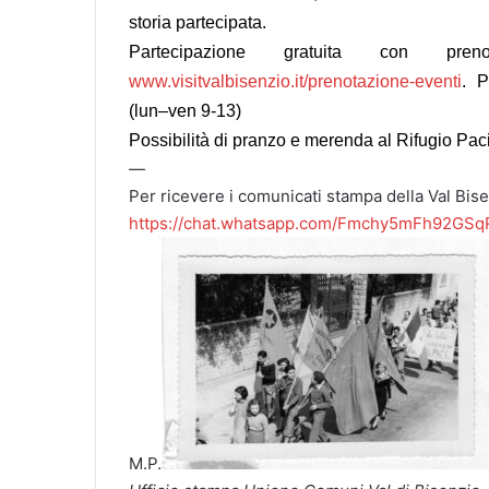
storia partecipata.
Partecipazione gratuita con preno
www.visitvalbisenzio.it/prenotazione-eventi
. P
(
lun
–
ven
9-13)
Possibilità di pranzo e merenda al Rifugio Pac
—
Per ricevere i comunicati stampa della Val Bise
https://chat.whatsapp.com/Fmchy5mFh92GS
M.P.