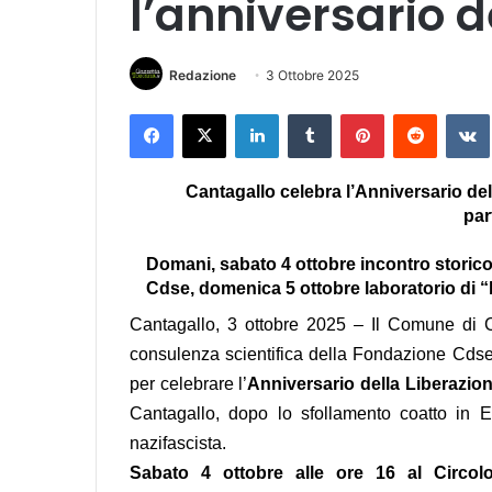
l’anniversario d
Redazione
3 Ottobre 2025
Facebook
X
LinkedIn
Tumblr
Pinterest
Reddit
VK
Cantagallo
celebra l’Anniversario de
par
Domani, sabato 4
ottobre
incontro storic
Cdse, domenica 5
ottobre
laboratorio di “
Cantagallo
,
3 ottobre 2025
– Il Comune di
consulenza scientifica della Fondazione Cdse, 
per celebrare l’
Anniversario della Liberazi
Cantagallo
, dopo lo sfollamento coatto in Em
nazifascista.
Sabato
4
ottobre
alle ore 16 al Circol