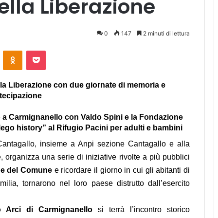
ella Liberazione
0
147
2 minuti di lettura
ontakte
Odnoklassniki
Pocket
lla Liberazione con due giornate di memoria e
tecipazione
o a Carmignanello con Valdo Spini e la Fondazione
lego history” al Rifugio Pacini per adulti e bambini
Cantagallo
, insieme a Anpi sezione
Cantagallo
e alla
organizza una serie di iniziative rivolte a più pubblici
one del Comune
e ricordare il giorno in cui gli abitanti di
ilia, tornarono nel loro paese distrutto dall’esercito
o Arci di Carmignanello
si terrà l’incontro storico