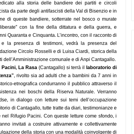
edicato alla storia delle bandiere dei partiti e circoli
sta da parte degli antifascisti della Val di Bisenzio e in
ne di queste bandiere, sotterrate nel bosco o murate
liberate” con la fine della dittatura e della guerra, e
anni Quaranta e Cinquanta. L’incontro, con il racconto di
a e la presenza di testimoni, vedrà la presenza del
dazione Circolo Rosselli e di Luisa Ciardi, storica della
uti dell’Amministrazione comunale e di Anpi
Cantagallo
.
o Pacini, La Rasa
(
Cantagallo
) si terrà il
laboratorio di
tenza”
, rivolto sia ad adulti che a bambini da 7 anni in
torico-etnografica condurranno il pubblico attraverso il
sistenza nei boschi della Riserva Naturale. Verranno
 Cdse, in dialogo con letture sui temi dell’occupazione
itorio di
Cantagallo
, tutte tratte da diari, testimonianze e
e nel Rifugio Pacini. Con queste letture come sfondo, i
ranno invitati a costruire attivamente e collettivamente
vulgazione della storia con una modalità coinvolgente di