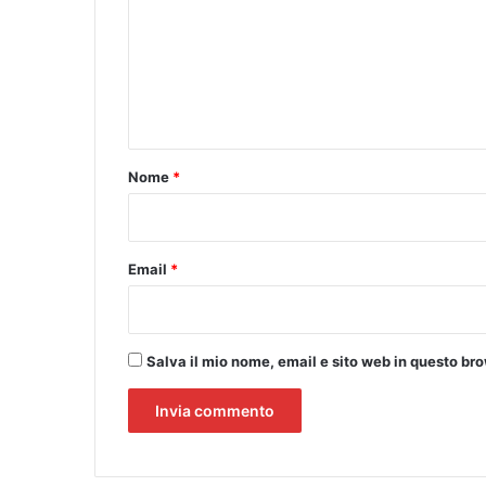
m
a
t
m
o
e
r
i
n
e
t
i
n
o
Nome
*
c
*
o
n
t
Email
*
r
i
i
n
Salva il mio nome, email e sito web in questo b
b
i
b
l
i