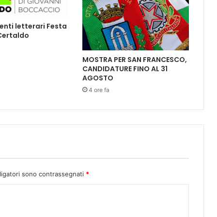
a
F
ti letterari Festa
a
 Certaldo
t
t
o
MOSTRA PER SAN FRANCESCO,
CANDIDATURE FINO AL 31
r
AGOSTO
i
a
4 ore fa
d
o
p
o
i
l
a
v
ligatori sono contrassegnati
*
o
r
i
d