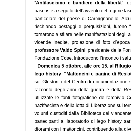
“
Antifascismo e bandiere della libertà
“, d
nascoste a seguito dell’avvento del regime fasci
particolare del paese di Carmignanello. Alcu
rischiando pestaggi e perquisizioni, furono “
tornarono a sfilare nelle manifestazioni degli 
vicende inedite, proiezione di foto d’epoc
professore Valdo Spini
, presidente della Fon
Fondazione Cdse. Introducono l’incontro i sal
Domenica
5 ottobre, alle ore 15, al Rifugi
lego history “Mattoncini e pagine di Resis
su. Gli storici del Centro di documentazione s
racconto degli anni della guerra e della Re
utilizzate le fonti fotografiche dell’archivio
nazifascista e della lotta di Liberazione sul terr
volumi custoditi dalla Biblioteca del viandant
partecipanti al laboratorio di lego history sa
diorami con i mattoncini, contribuendo alla di