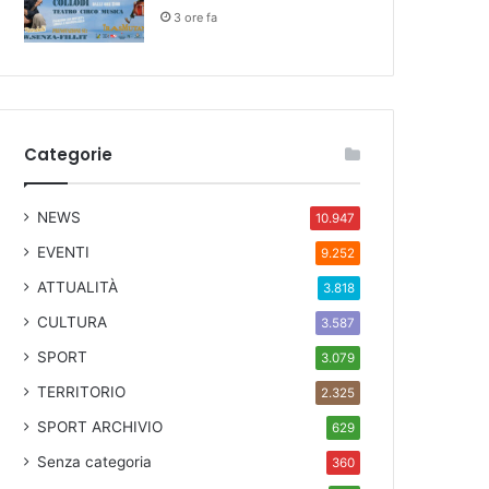
3 ore fa
Categorie
NEWS
10.947
EVENTI
9.252
ATTUALITÀ
3.818
CULTURA
3.587
SPORT
3.079
TERRITORIO
2.325
SPORT ARCHIVIO
629
Senza categoria
360