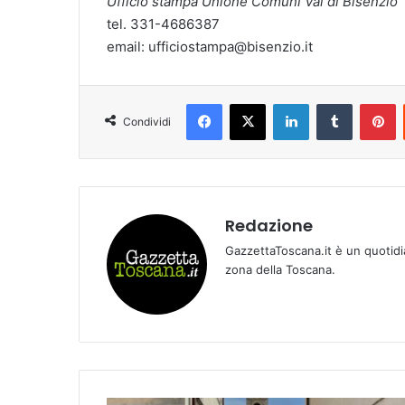
Ufficio stampa Unione Comuni Val di Bisenzio
tel. 331-4686387
email: ufficiostampa@bisenzio.it
Facebook
X
LinkedIn
Tumblr
Pinterest
Condividi
Redazione
GazzettaToscana.it è un quotidi
zona della Toscana.