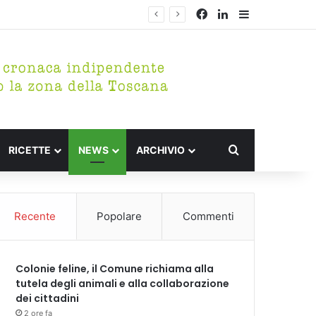
Facebook
LinkedIn
Barra lateral
Cerca per
RICETTE
NEWS
ARCHIVIO
Recente
Popolare
Commenti
Colonie feline, il Comune richiama alla
tutela degli animali e alla collaborazione
dei cittadini
2 ore fa