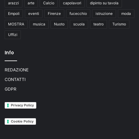
arazzi
arte
Calcio
capolavori
dipinto su tavola
Empoli
eventi
Firenze
fucecchio
istruzione
moda
MOSTRA
musica
Nuoto
scuola
teatro
Turismo
Uffizi
Info
REDAZIONE
CONTATTI
GDPR
Privacy Policy
Cookie Policy