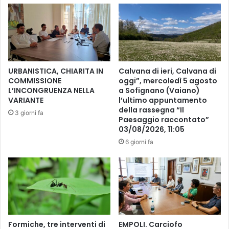
s
2
i
0
m
2
a
3
s
:
e
P
URBANISTICA, CHIARITA IN
Calvana di ieri, Calvana di
d
r
COMMISSIONE
oggi”, mercoledì 5 agosto
u
o
L’INCONGRUENZA NELLA
a Sofignano (Vaiano)
t
r
VARIANTE
l’ultimo appuntamento
a
o
della rassegna “Il
3 giorni fa
v
g
Paesaggio raccontato”
e
03/08/2026, 11:05
a
n
t
6 giorni fa
e
a
r
a
d
l
ì
1
2
5
8
/
l
0
Formiche, tre interventi di
EMPOLI. Carciofo
u
9