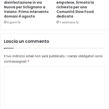
disinfestazione in via
empolese, firmata la
g
l
Nuova per Schignano a
richiesta per una
l
a
Vaiano. Primo intervento
Comunità Slow Food
i
c
domani 4 agosto
dedicata
o
a
6 giorni fa
1 settimana fa
2
l
0
l
2
p
3
e
Lascia un commento
r
l
a
Il tuo indirizzo email non sarà pubblicato.
I campi obbligatori sono
V
contrassegnati
*
I
e
C
d
o
i
m
z
i
m
o
e
n
e
n