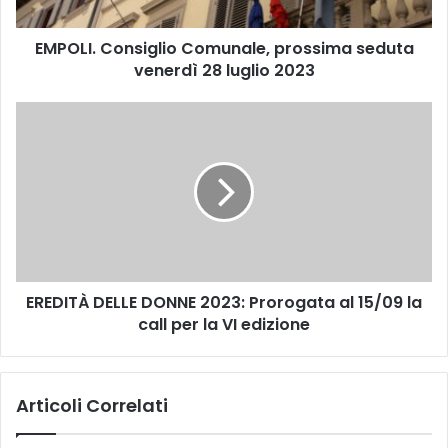
C
o
EMPOLI. Consiglio Comunale, prossima seduta
n
venerdì 28 luglio 2023
s
i
g
E
l
R
i
E
o
D
C
I
o
T
m
À
u
D
n
E
a
EREDITÀ DELLE DONNE 2023: Prorogata al 15/09 la
L
l
call per la VI edizione
L
e
E
,
D
p
O
Articoli Correlati
r
N
o
N
s
E