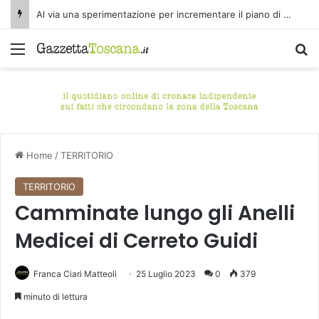
Al via una sperimentazione per incrementare il piano di spazzamento del centro storico di Fucecchio
Menu
C
Home
/
TERRITORIO
TERRITORIO
Camminate lungo gli Anelli
Medicei di Cerreto Guidi
Franca Ciari Matteoli
25 Luglio 2023
0
379
minuto di lettura