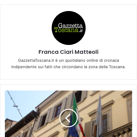
Franca Ciari Matteoli
GazzettaToscana.it è un quotidiano online di cronaca
indipendente sui fatti che circondano la zona della Toscana.
E
M
P
O
L
I
.