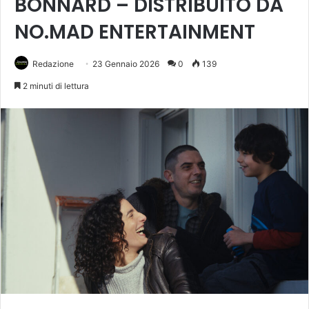
BONNARD – DISTRIBUITO DA
NO.MAD ENTERTAINMENT
Redazione
23 Gennaio 2026
0
139
2 minuti di lettura