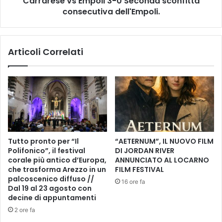
Carrarese vs Empoli 3-0 Seconda sconfitta
s
consecutiva dell'Empoli.
s
a
E
,
m
u
p
Articoli Correlati
s
o
c
l
i
i
t
3
o
-
l
0
'
S
a
e
v
c
Tutto pronto per “Il
“AETERNUM”, IL NUOVO FILM
v
o
Polifonico”, il festival
DI JORDAN RIVER
i
n
corale più antico d’Europa,
ANNUNCIATO AL LOCARNO
s
d
che trasforma Arezzo in un
FILM FESTIVAL
o
a
palcoscenico diffuso //
16 ore fa
p
s
Dal 19 al 23 agosto con
e
decine di appuntamenti
c
r
o
2 ore fa
a
n