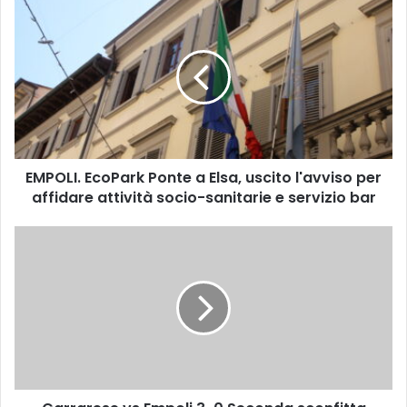
E
M
P
O
L
I
.
E
c
EMPOLI. EcoPark Ponte a Elsa, uscito l'avviso per
o
affidare attività socio-sanitarie e servizio bar
P
a
r
C
k
a
P
r
o
r
n
a
t
r
e
e
a
s
E
e
l
v