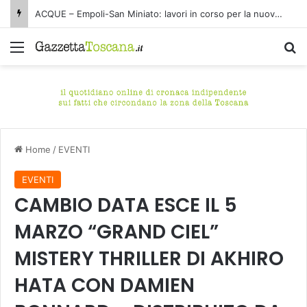
ACQUE – Empoli-San Miniato: lavori in corso per la nuova condotta fognaria Pagnana-Cuoiodepur
Menu
C
Home
/
EVENTI
EVENTI
CAMBIO DATA ESCE IL 5
MARZO “GRAND CIEL”
MISTERY THRILLER DI AKHIRO
HATA CON DAMIEN