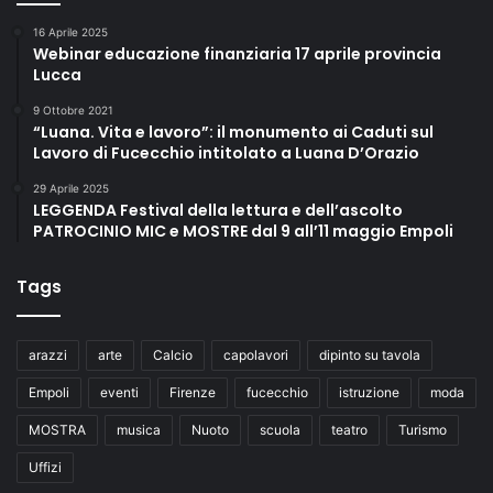
16 Aprile 2025
Webinar educazione finanziaria 17 aprile provincia
Lucca
9 Ottobre 2021
“Luana. Vita e lavoro”: il monumento ai Caduti sul
Lavoro di Fucecchio intitolato a Luana D’Orazio
29 Aprile 2025
LEGGENDA Festival della lettura e dell’ascolto
PATROCINIO MIC e MOSTRE dal 9 all’11 maggio Empoli
Tags
arazzi
arte
Calcio
capolavori
dipinto su tavola
Empoli
eventi
Firenze
fucecchio
istruzione
moda
MOSTRA
musica
Nuoto
scuola
teatro
Turismo
Uffizi