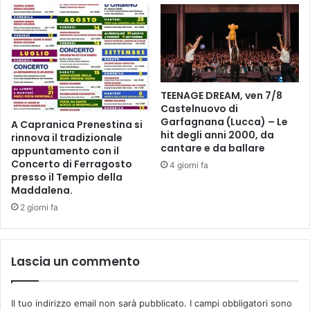
f
f
f
i
i
t
d
t
a
a
r
c
TEENAGE DREAM, ven 7/8
e
o
Castelnuovo di
a
n
Garfagnana (Lucca) – Le
A Capranica Prenestina si
t
s
hit degli anni 2000, da
rinnova il tradizionale
t
e
cantare e da ballare
appuntamento con il
i
c
Concerto di Ferragosto
4 giorni fa
v
u
presso il Tempio della
i
t
Maddalena.
t
i
2 giorni fa
à
v
s
a
o
d
c
e
Lascia un commento
i
l
o
l
-
'
Il tuo indirizzo email non sarà pubblicato.
I campi obbligatori sono