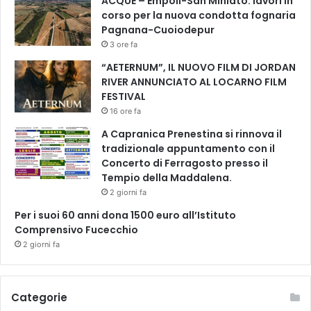
ACQUE – Empoli-San Miniato: lavori in
corso per la nuova condotta fognaria
Pagnana-Cuoiodepur
3 ore fa
“AETERNUM”, IL NUOVO FILM DI JORDAN
RIVER ANNUNCIATO AL LOCARNO FILM
FESTIVAL
16 ore fa
A Capranica Prenestina si rinnova il
tradizionale appuntamento con il
Concerto di Ferragosto presso il
Tempio della Maddalena.
2 giorni fa
Per i suoi 60 anni dona 1500 euro all’Istituto
Comprensivo Fucecchio
2 giorni fa
Categorie