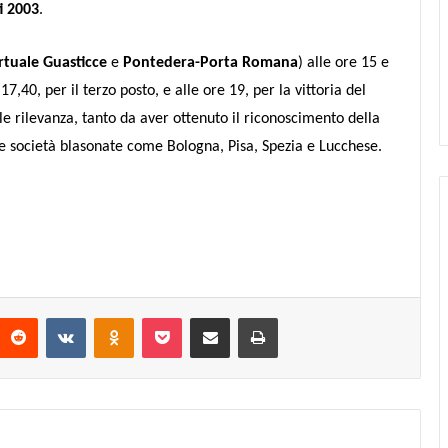
i 2003
.
rtuale Guasticce
e
Pontedera-Porta Romana
) alle ore 15 e
7,40, per il terzo posto, e alle ore 19, per la vittoria del
le rilevanza, tanto da aver ottenuto il riconoscimento della
he società blasonate come Bologna, Pisa, Spezia e Lucchese.
Reddit
VKontakte
Odnoklassniki
Pocket
Condividi via mail
Stampa