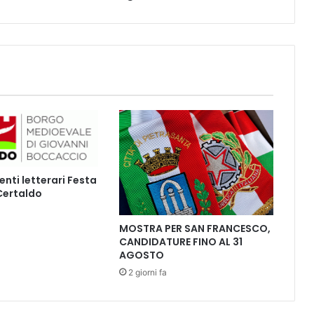
a
r
i
g
i
e
l
a
g
i
o
v
ti letterari Festa
i
 Certaldo
n
e
z
MOSTRA PER SAN FRANCESCO,
CANDIDATURE FINO AL 31
z
AGOSTO
a
”
2 giorni fa
:
i