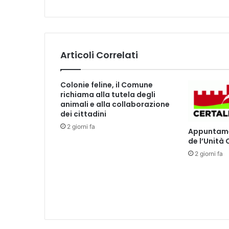
°
M
e
e
t
Articoli Correlati
i
n
g
Colonie feline, il Comune
"
richiama alla tutela degli
T
animali e alla collaborazione
u
dei cittadini
t
2 giorni fa
Appuntamen
t
de l’Unità
i
2 giorni fa
a
l
l
'
A
p
e