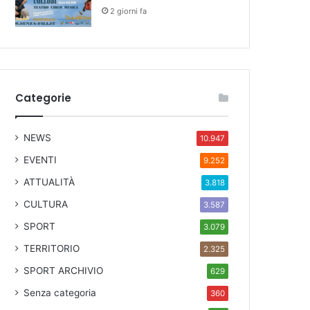
2 giorni fa
Categorie
NEWS
10.947
EVENTI
9.252
ATTUALITÀ
3.818
CULTURA
3.587
SPORT
3.079
TERRITORIO
2.325
SPORT ARCHIVIO
629
Senza categoria
360