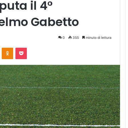
puta il 4°
elmo Gabetto
0
355
minuto di lettura
ontakte
Odnoklassniki
Pocket