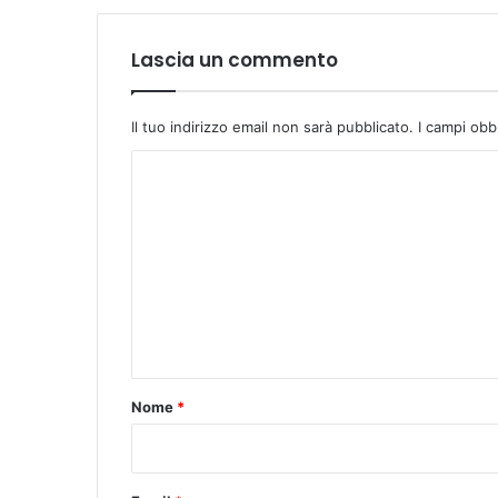
r
t
o
Lascia un commento
"
.
Il tuo indirizzo email non sarà pubblicato.
I campi obb
C
o
m
m
e
n
t
o
Nome
*
*