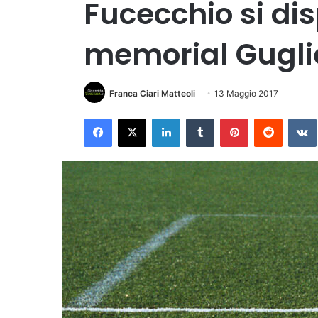
Fucecchio si dis
memorial Gugli
Franca Ciari Matteoli
13 Maggio 2017
Facebook
X
LinkedIn
Tumblr
Pinterest
Reddit
VK