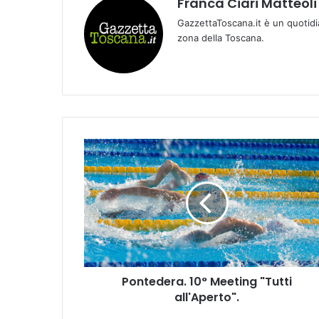
Franca Ciari Matteoli
GazzettaToscana.it è un quotidi
zona della Toscana.
P
o
n
t
e
d
e
r
a
Pontedera. 10° Meeting "Tutti
.
all'Aperto".
1
0