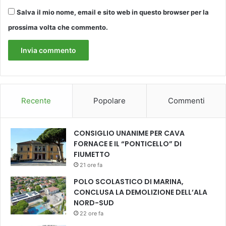
a
R
Salva il mio nome, email e sito web in questo browser per la
a
prossima volta che commento.
l
l
y
f
e
m
m
Recente
Popolare
Commenti
i
n
i
CONSIGLIO UNANIME PER CAVA
l
FORNACE E IL “PONTICELLO” DI
e
FIUMETTO
21 ore fa
POLO SCOLASTICO DI MARINA,
CONCLUSA LA DEMOLIZIONE DELL’ALA
NORD-SUD
22 ore fa