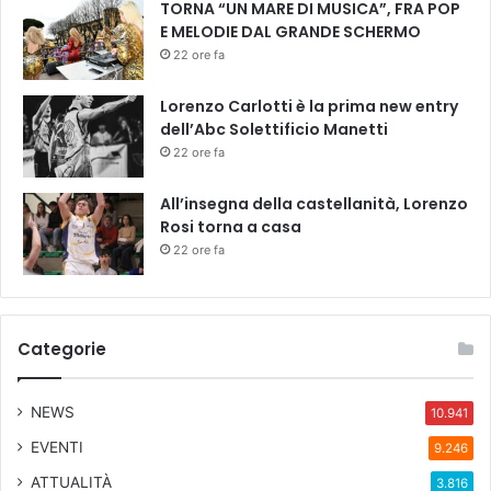
TORNA “UN MARE DI MUSICA”, FRA POP
E MELODIE DAL GRANDE SCHERMO
22 ore fa
Lorenzo Carlotti è la prima new entry
dell’Abc Solettificio Manetti
22 ore fa
All’insegna della castellanità, Lorenzo
Rosi torna a casa
22 ore fa
Categorie
NEWS
10.941
EVENTI
9.246
ATTUALITÀ
3.816