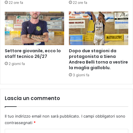
22 ore fa
22 ore fa
t
i
t
r
o
r
n
e
e
n
l
o
f
M
i
e
Settore giovanile, ecco lo
Dopo due stagioni da
n
s
staff tecnico 26/27
protagonista a Siena
a
s
Andrea Belli torna a vestire
2 giorni fa
l
la maglia gialloblu.
i
e
n
3 giorni fa
a
:
N
Lascia un commento
o
e
m
Il tuo indirizzo email non sarà pubblicato.
I campi obbligatori sono
i
contrassegnati
*
A
r