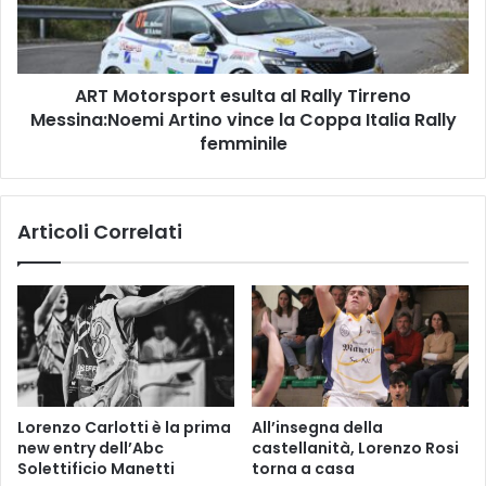
s
t
t
o
e
r
l
s
f
ART Motorsport esulta al Rally Tirreno
p
i
Messina:Noemi Artino vince la Coppa Italia Rally
o
o
r
femminile
r
t
e
e
n
s
Articoli Correlati
t
u
i
l
n
t
o
a
s
a
p
l
r
R
e
a
c
l
Lorenzo Carlotti è la prima
All’insegna della
a
l
new entry dell’Abc
castellanità, Lorenzo Rosi
t
y
Solettificio Manetti
torna a casa
u
T