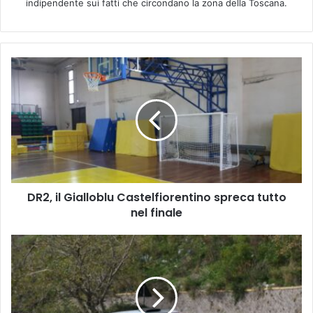
indipendente sui fatti che circondano la zona della Toscana.
D
R
2
,
i
l
G
i
a
DR2, il Gialloblu Castelfiorentino spreca tutto
l
nel finale
l
o
b
A
l
R
u
T
C
M
a
o