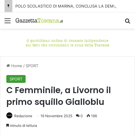
POLO SCOLASTICO DI MARINA, CONCLUSA LA DEMOLIZIONE DELL’ALA NORD-SUD
Menu
C
Home
/
SPORT
SPORT
C Femminile, a Livorno il
primo squillo Gialloblu
Redazione
16 Novembre 2025
0
166
minuto di lettura