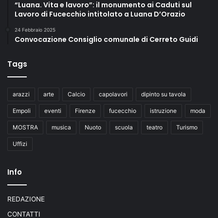
“Luana. Vita e lavoro”: il monumento ai Caduti sul
Lavoro di Fucecchio intitolato a Luana D’Orazio
24 Febbraio 2025
Convocazione Consiglio comunale di Cerreto Guidi
Tags
arazzi
arte
Calcio
capolavori
dipinto su tavola
Empoli
eventi
Firenze
fucecchio
istruzione
moda
MOSTRA
musica
Nuoto
scuola
teatro
Turismo
Uffizi
Info
REDAZIONE
CONTATTI