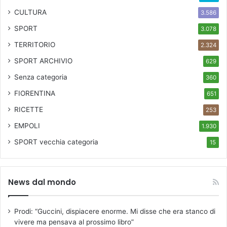
CULTURA
3.586
SPORT
3.078
TERRITORIO
2.324
SPORT ARCHIVIO
629
Senza categoria
360
FIORENTINA
651
RICETTE
253
EMPOLI
1.930
SPORT
vecchia categoria
15
News dal mondo
Prodi: “Guccini, dispiacere enorme. Mi disse che era stanco di
vivere ma pensava al prossimo libro”