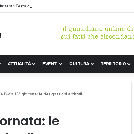
etterari Festa de l’Unità Certaldo
ATTUALITÀ
EVENTI
CULTURA
TERRITORIO
ie Bwin 13° giornata: le designazioni arbitrali
iornata: le