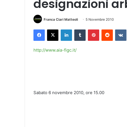
designazioni arb
Franca Ciari Matteoli
5 Novembre 2010
Facebook
X
LinkedIn
Tumblr
Pinterest
Reddit
VK
http://www.aia-figc.it/
Sabato 6 novembre 2010, ore 15.00