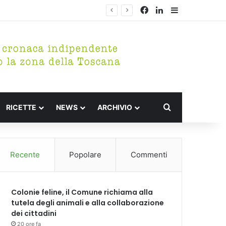
Facebook
LinkedIn
Barra lateral
Cerca per
RICETTE
NEWS
ARCHIVIO
Recente
Popolare
Commenti
Colonie feline, il Comune richiama alla
tutela degli animali e alla collaborazione
dei cittadini
20 ore fa