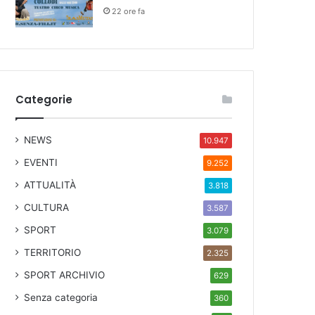
22 ore fa
Categorie
NEWS
10.947
EVENTI
9.252
ATTUALITÀ
3.818
CULTURA
3.587
SPORT
3.079
TERRITORIO
2.325
SPORT ARCHIVIO
629
Senza categoria
360