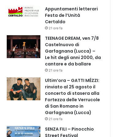
Appuntamenti letterari
Festa de l’Unità
Certaldo
21 ore fa
TEENAGE DREAM, ven 7/8
Castelnuovo di
Garfagnana (Lucca) –
Le hit degli anni 2000, da
cantare e da ballare
21 ore fa
Ultim’ora – GATTI MÉZZI:
rinviato al 25 agosto il
concerto di stasera alla
Fortezza delle Verrucole
di San Romano in
Garfagnana (Lucca)
21 ore fa
SENZA FILI – Pinocchio
Street Festival