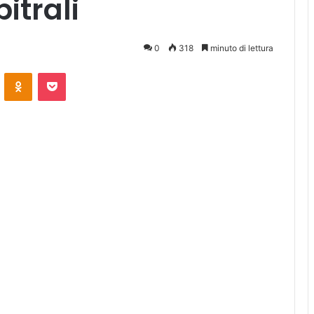
itrali
0
318
minuto di lettura
ontakte
Odnoklassniki
Pocket