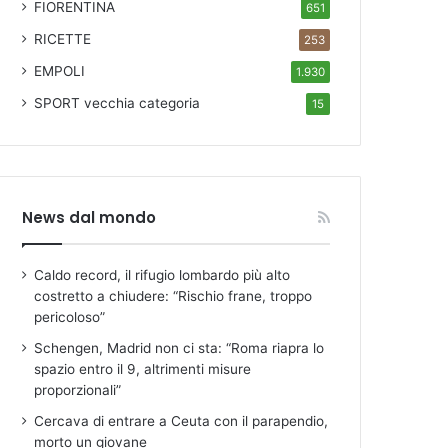
FIORENTINA
651
RICETTE
253
EMPOLI
1.930
SPORT
vecchia categoria
15
News dal mondo
Caldo record, il rifugio lombardo più alto
costretto a chiudere: “Rischio frane, troppo
pericoloso”
Schengen, Madrid non ci sta: “Roma riapra lo
spazio entro il 9, altrimenti misure
proporzionali”
Cercava di entrare a Ceuta con il parapendio,
morto un giovane