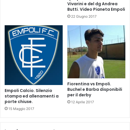
Vivarini e del dg Andrea
b
n
Butti. Video Pianeta Empoli
i
t
t
e
22 Giugno 2017
r
r
a
v
l
i
e
s
t
e
d
e
l
d
o
Fiorentina vs Empoli.
Buchel e Barba disponibili
p
Empoli Calcio. Silenzio
per il derby
o
stampa ed allenamenti a
porte chiuse.
g
12 Aprile 2017
a
15 Maggio 2017
r
a