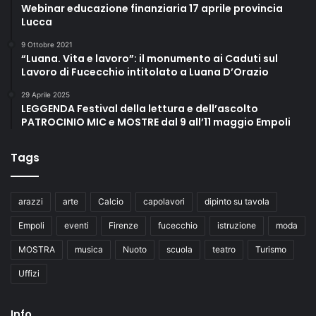
Webinar educazione finanziaria 17 aprile provincia
Lucca
9 Ottobre 2021
“Luana. Vita e lavoro”: il monumento ai Caduti sul
Lavoro di Fucecchio intitolato a Luana D’Orazio
29 Aprile 2025
LEGGENDA Festival della lettura e dell’ascolto
PATROCINIO MIC e MOSTRE dal 9 all’11 maggio Empoli
Tags
arazzi
arte
Calcio
capolavori
dipinto su tavola
Empoli
eventi
Firenze
fucecchio
istruzione
moda
MOSTRA
musica
Nuoto
scuola
teatro
Turismo
Uffizi
Info