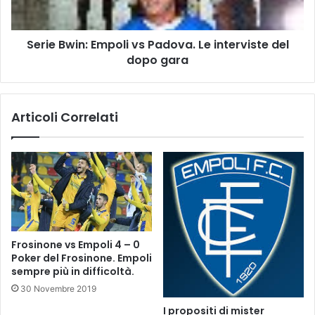
d
i
o
n
v
Serie Bwin: Empoli vs Padova. Le interviste del
:
a
dopo gara
E
.
m
l
p
a
o
Articoli Correlati
d
l
e
i
s
v
i
s
g
P
n
a
a
d
z
o
i
v
Frosinone vs Empoli 4 – 0
o
a
Poker del Frosinone. Empoli
n
.
sempre più in difficoltà.
e
L
30 Novembre 2019
a
e
r
I propositi di mister
i