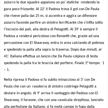
azzurro le due squadre appaiono un po’ statiche
rendendo la
gara poco frizzante. Al 22’ il Padova trova il gol con De Paula
che riveve palla dai 25 m, si accentra e aggira un difensore
azzurro facendo partire un sinistro terrificante che s’infila sotto
l’incrocio dei pali, alla destra di Pelagotti. Al 39’ è sempre il
Padova a rendersi pericoloso con Renzetti che, grazie ad una
percussione con El Shaarawy, entra in area calciando di potenza
e spedendo la palla alta sopra la traversa. Dopo due minuti, al
41’. Italiano effettua un lancio che De Paula colpisce di testa
spedendo la palla tra le braccia del portiere. Finale 1° tempo:
1
– 1.
Nella ripresa il Padova si fa subito minaccioso al 3’ con De
Paula che con un
rasoterra di sinistro costringe Pelagotti a
deviare in angolo. Al 9’ arriva il vantaggio del Padova con El
Shaarawy, il faraone, che con una cavalcata strepitosa, lanciato
alla perfezione da Italiano, si fa metà campo in fuga dalla