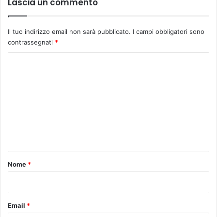
Lascia un commento
Il tuo indirizzo email non sarà pubblicato.
I campi obbligatori sono
contrassegnati
*
C
o
m
m
e
n
t
o
Nome
*
*
Email
*