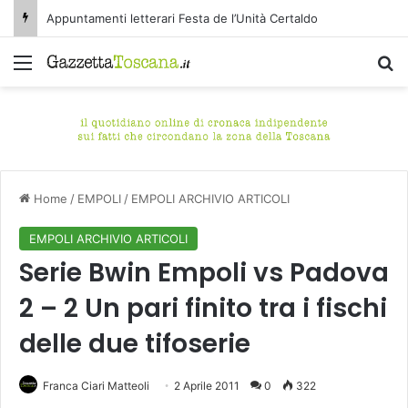
Appuntamenti letterari Festa de l’Unità Certaldo
Menu
C
Home
/
EMPOLI
/
EMPOLI ARCHIVIO ARTICOLI
EMPOLI ARCHIVIO ARTICOLI
Serie Bwin Empoli vs Padova
2 – 2 Un pari finito tra i fischi
delle due tifoserie
Franca Ciari Matteoli
2 Aprile 2011
0
322