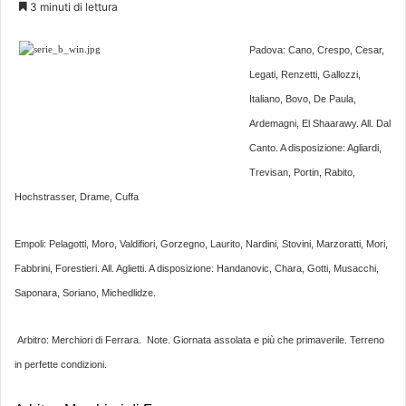
3 minuti di lettura
Padova: Cano, Crespo, Cesar,
Legati, Renzetti, Gallozzi,
Italiano, Bovo, De Paula,
Ardemagni, El Shaarawy. All. Dal
Canto. A disposizione: Agliardi,
Trevisan, Portin, Rabito,
Hochstrasser, Drame, Cuffa
Empoli: Pelagotti, Moro, Valdifiori, Gorzegno, Laurito, Nardini, Stovini, Marzoratti, Mori,
Fabbrini, Forestieri. All. Aglietti. A disposizione: Handanovic, Chara, Gotti, Musacchi,
Saponara, Soriano, Michedlidze.
Arbitro: Merchiori di Ferrara.
Note. Giornata assolata e più che primaverile. Terreno
in perfette condizioni.