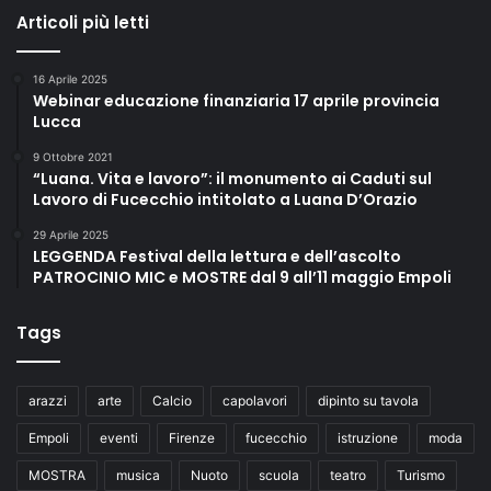
Articoli più letti
16 Aprile 2025
Webinar educazione finanziaria 17 aprile provincia
Lucca
9 Ottobre 2021
“Luana. Vita e lavoro”: il monumento ai Caduti sul
Lavoro di Fucecchio intitolato a Luana D’Orazio
29 Aprile 2025
LEGGENDA Festival della lettura e dell’ascolto
PATROCINIO MIC e MOSTRE dal 9 all’11 maggio Empoli
Tags
arazzi
arte
Calcio
capolavori
dipinto su tavola
Empoli
eventi
Firenze
fucecchio
istruzione
moda
MOSTRA
musica
Nuoto
scuola
teatro
Turismo