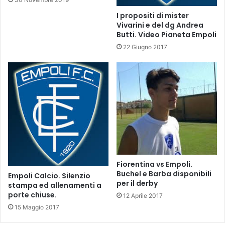
n
I propositi di mister
a
Vivarini e del dg Andrea
i
Butti. Video Pianeta Empoli
o
2
22 Giugno 2017
0
0
9
Fiorentina vs Empoli.
Buchel e Barba disponibili
Empoli Calcio. Silenzio
per il derby
stampa ed allenamenti a
porte chiuse.
12 Aprile 2017
15 Maggio 2017