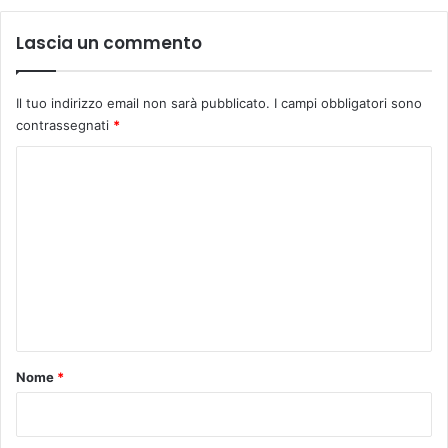
Lascia un commento
Il tuo indirizzo email non sarà pubblicato.
I campi obbligatori sono
contrassegnati
*
C
o
m
m
e
n
t
o
Nome
*
*