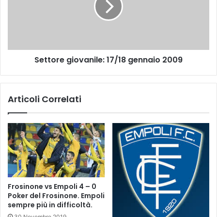
l
o
i
r
:
e
2
g
-
i
Settore giovanile: 17/18 gennaio 2009
0
o
v
a
n
Articoli Correlati
i
l
e
:
1
7
/
1
8
Frosinone vs Empoli 4 – 0
g
Poker del Frosinone. Empoli
e
sempre più in difficoltà.
n
30 Novembre 2019