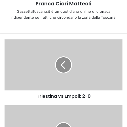
Franca Ciari Matteoli
GazzettaToscana.it è un quotidiano online di cronaca
indipendente sui fatti che circondano la zona della Toscana.
T
r
i
e
s
t
i
n
a
Triestina vs Empoli: 2-0
v
s
E
S
m
e
p
t
o
t