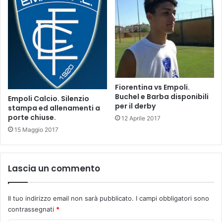
i
n
i
e
B
u
s
c
è
Fiorentina vs Empoli.
Buchel e Barba disponibili
.
Empoli Calcio. Silenzio
per il derby
stampa ed allenamenti a
porte chiuse.
12 Aprile 2017
15 Maggio 2017
Lascia un commento
Il tuo indirizzo email non sarà pubblicato.
I campi obbligatori sono
contrassegnati
*