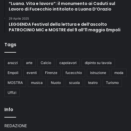
“Luana. Vita e lavoro”: il monumento ai Caduti sul
Lavoro di Fucecchio intitolato a Luana D’Orazio
29 Aprile 2025
LEGGENDA Festival della lettura e dell’ascolto
PATROCINIO MIC e MOSTRE dal 9 all’11 maggio Empoli
Tags
arazzi
arte
Calcio
capolavori
dipinto su tavola
Empoli
eventi
Firenze
fucecchio
istruzione
moda
MOSTRA
musica
Nuoto
scuola
teatro
Turismo
Uffizi
Info
REDAZIONE