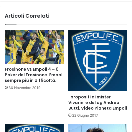
n
m
t
p
Articoli Correlati
e
i
:
o
e
n
m
a
p
t
o
o
l
:
i
B
f
r
Frosinone vs Empoli 4 – 0
c
u
Poker del Frosinone. Empoli
.
g
sempre più in difficoltà.
c
m
30 Novembre 2019
o
a
m
I propositi di mister
n
Vivarini e del dg Andrea
,
Butti. Video Pianeta Empoli
S
t
22 Giugno 2017
o
v