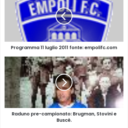
o
g
r
a
m
m
a
Programma 11 luglio 2011 fonte: empolifc.com
1
1
l
R
u
a
g
d
l
u
i
n
o
o
2
p
0
r
1
e
Raduno pre-campionato: Brugman, Stovini e
1
-
f
Buscè.
c
o
a