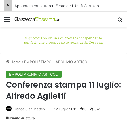
Appuntamenti letterari Festa de l’Unità Certaldo
Menu
C
Home
/
EMPOLI
/
EMPOLI ARCHIVIO ARTICOLI
EMPOLI ARCHIVIO ARTICOLI
Conferenza stampa 11 luglio:
Alfredo Aglietti
Franca Ciari Matteoli
12 Luglio 2011
0
341
minuto di lettura