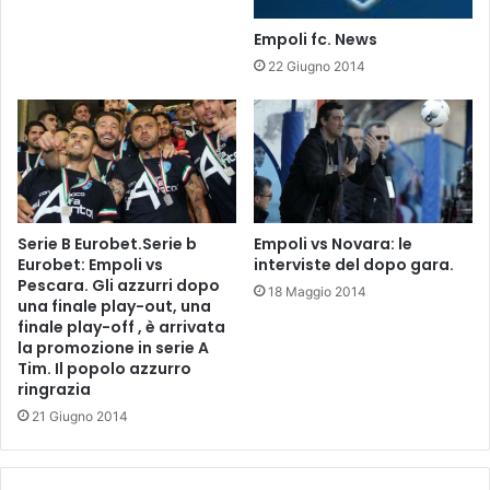
a
Empoli fc. News
0
22 Giugno 2014
–
0
.
Serie B Eurobet.Serie b
Empoli vs Novara: le
Eurobet: Empoli vs
interviste del dopo gara.
Pescara. Gli azzurri dopo
18 Maggio 2014
una finale play-out, una
finale play-off , è arrivata
la promozione in serie A
Tim. Il popolo azzurro
ringrazia
21 Giugno 2014