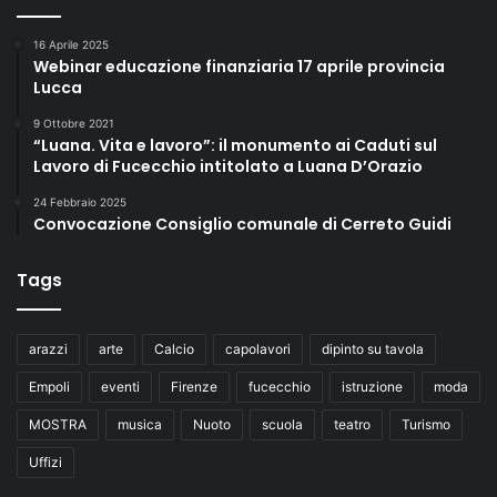
16 Aprile 2025
Webinar educazione finanziaria 17 aprile provincia
Lucca
9 Ottobre 2021
“Luana. Vita e lavoro”: il monumento ai Caduti sul
Lavoro di Fucecchio intitolato a Luana D’Orazio
24 Febbraio 2025
Convocazione Consiglio comunale di Cerreto Guidi
Tags
arazzi
arte
Calcio
capolavori
dipinto su tavola
Empoli
eventi
Firenze
fucecchio
istruzione
moda
MOSTRA
musica
Nuoto
scuola
teatro
Turismo
Uffizi