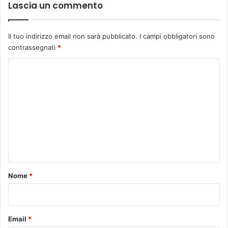
Lascia un commento
Il tuo indirizzo email non sarà pubblicato.
I campi obbligatori sono
contrassegnati
*
C
o
m
m
e
n
t
o
Nome
*
*
Email
*