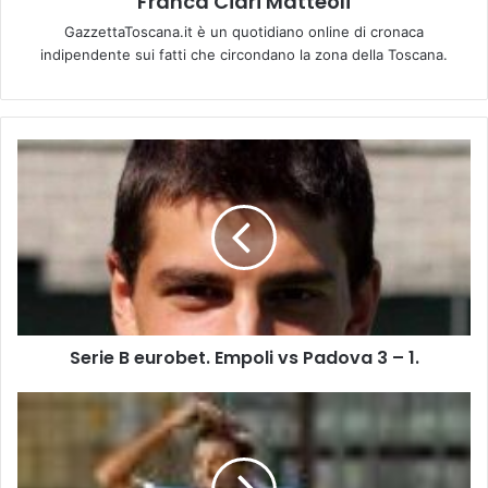
Franca Ciari Matteoli
GazzettaToscana.it è un quotidiano online di cronaca
indipendente sui fatti che circondano la zona della Toscana.
S
e
r
i
e
B
e
u
r
Serie B eurobet. Empoli vs Padova 3 – 1.
o
b
e
S
t
e
.
r
E
i