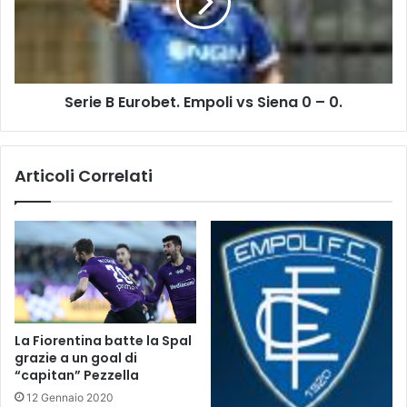
m
e
p
B
o
E
l
u
i
r
Serie B Eurobet. Empoli vs Siena 0 – 0.
v
o
s
b
P
e
a
t
Articoli Correlati
d
.
o
E
v
m
a
p
3
o
–
l
1
i
.
v
s
La Fiorentina batte la Spal
S
grazie a un goal di
i
“capitan” Pezzella
e
12 Gennaio 2020
n