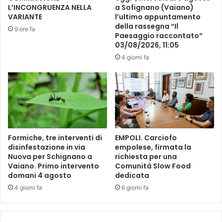
D
t
L’INCONGRUENZA NELLA
a Sofignano (Vaiano)
O
i
VARIANTE
l’ultimo appuntamento
C
i
della rassegna “Il
9 ore fa
O
n
Paesaggio raccontato”
N
03/08/2026, 11:05
c
C
o
4 giorni fa
E
l
R
l
T
i
O
n
A
a
F
e
I
s
Formiche, tre interventi di
EMPOLI. Carciofo
R
u
disinfestazione in via
empolese, firmata la
E
l
Nuova per Schignano a
richiesta per una
N
l
Vaiano. Primo intervento
Comunità Slow Food
Z
e
domani 4 agosto
dedicata
E
c
4 giorni fa
6 giorni fa
i
c
l
a