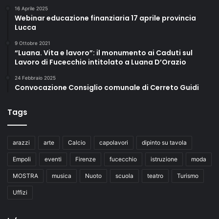
16 Aprile 2025
Webinar educazione finanziaria 17 aprile provincia
Lucca
9 Ottobre 2021
“Luana. Vita e lavoro”: il monumento ai Caduti sul
Lavoro di Fucecchio intitolato a Luana D’Orazio
24 Febbraio 2025
Convocazione Consiglio comunale di Cerreto Guidi
Tags
arazzi
arte
Calcio
capolavori
dipinto su tavola
Empoli
eventi
Firenze
fucecchio
istruzione
moda
MOSTRA
musica
Nuoto
scuola
teatro
Turismo
Uffizi