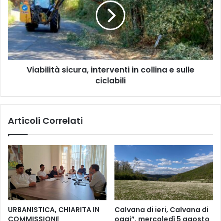
G
b
I
i
U
l
B
i
I
t
L
à
E
Viabilità sicura, interventi in collina e sulle
s
O
ciclabili
i
C
c
O
u
N
r
Articoli Correlati
U
a
N
,
O
i
S
n
P
t
L
e
E
r
N
v
D
e
URBANISTICA, CHIARITA IN
Calvana di ieri, Calvana di
I
n
COMMISSIONE
oggi”, mercoledì 5 agosto