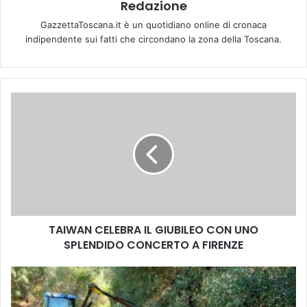
Redazione
GazzettaToscana.it è un quotidiano online di cronaca
indipendente sui fatti che circondano la zona della Toscana.
T
A
I
W
A
N
C
E
L
TAIWAN CELEBRA IL GIUBILEO CON UNO
E
SPLENDIDO CONCERTO A FIRENZE
B
R
A
V
I
i
L
a