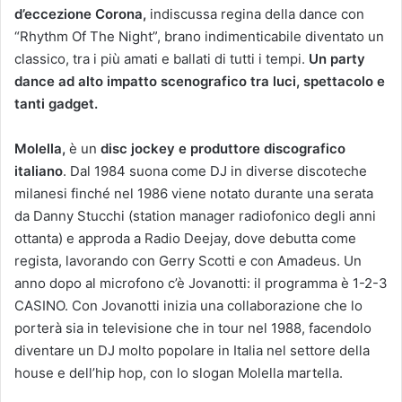
d’eccezione
Corona,
indiscussa regina della dance con
“Rhythm Of The Night”, brano indimenticabile diventato un
classico, tra i più amati e ballati di tutti i tempi.
Un party
dance ad alto impatto scenografico tra luci, spettacolo e
tanti gadget.
Molella,
è un
disc jockey e produttore discografico
italiano
. Dal 1984 suona come DJ in diverse discoteche
milanesi finché nel 1986 viene notato durante una serata
da Danny Stucchi (station manager radiofonico degli anni
ottanta) e approda a Radio Deejay, dove debutta come
regista, lavorando con Gerry Scotti e con Amadeus. Un
anno dopo al microfono c’è Jovanotti: il programma è 1-2-3
CASINO. Con Jovanotti inizia una collaborazione che lo
porterà sia in televisione che in tour nel 1988, facendolo
diventare un DJ molto popolare in Italia nel settore della
house e dell’hip hop, con lo slogan Molella martella.