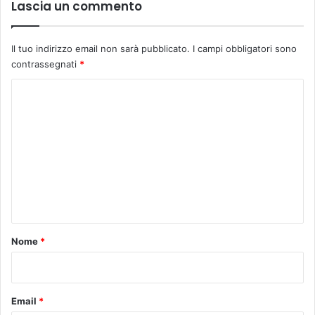
Lascia un commento
b
i
l
Il tuo indirizzo email non sarà pubblicato.
I campi obbligatori sono
i
contrassegnati
*
C
o
m
m
e
n
t
o
Nome
*
*
Email
*