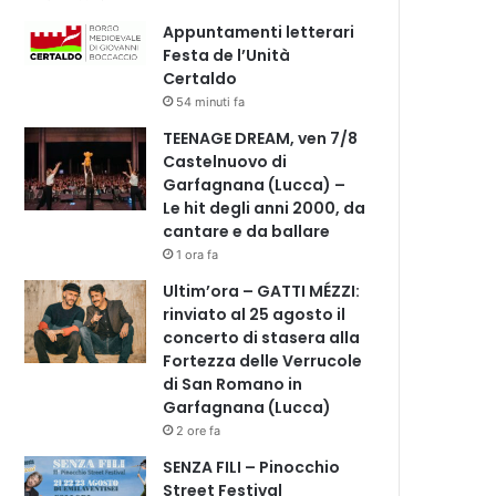
Appuntamenti letterari
Festa de l’Unità
Certaldo
54 minuti fa
TEENAGE DREAM, ven 7/8
Castelnuovo di
Garfagnana (Lucca) –
Le hit degli anni 2000, da
cantare e da ballare
1 ora fa
Ultim’ora – GATTI MÉZZI:
rinviato al 25 agosto il
concerto di stasera alla
Fortezza delle Verrucole
di San Romano in
Garfagnana (Lucca)
2 ore fa
SENZA FILI – Pinocchio
Street Festival