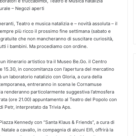
boratori e truccabimbi, Teatro e Musica natalizia
urale – Negozi aperti
eranti, Teatro e musica natalizia e – novità assoluta – il
empre più ricco il prossimo fine settimana (sabato e
gratuite che non mancheranno di suscitare curiosità,
tutti i bambini. Ma procediamo con ordine.
n itinerario artistico tra il Museo Be.Go. il Centro
le 15.30, in concomitanza con l’apertura del mercatino
 un laboratorio natalizio con Gloria, a cura della
ontemporanea, entreranno in scena le Cornamuse
odia renderanno particolarmente suggestiva l’atmosfera
serata (ore 21.00) appuntamento al Teatro del Popolo con
di Petr, interpretato da Trivia Aps.
 Piazza Kennedy con “Santa Klaus & Friends”, a cura di
atale a cavallo, in compagnia di alcuni Elfi, offrirà la