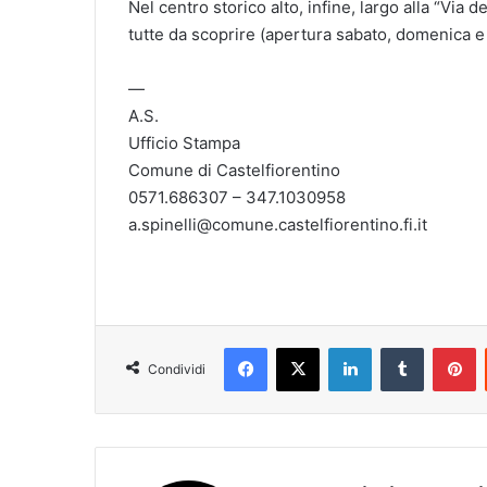
Nel centro storico alto, infine, largo alla “Via
tutte da scoprire (apertura sabato, domenica e 
—
A.S.
Ufficio Stampa
Comune di Castelfiorentino
0571.686307 – 347.1030958
a.spinelli@comune.castelfiorentino.fi.it
Facebook
X
LinkedIn
Tumblr
Pinterest
Condividi