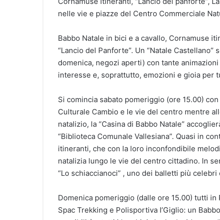
Cornamuse itineranti, “Lancio del panforte”, La
nelle vie e piazze del Centro Commerciale Nat
Babbo Natale in bici e a cavallo, Cornamuse itin
“Lancio del Panforte”. Un “Natale Castellano” s
domenica, negozi aperti) con tante animazioni 
interesse e, soprattutto, emozioni e gioia per 
Si comincia sabato pomeriggio (ore 15.00) con u
Culturale Cambio e le vie del centro mentre al
natalizio, la “Casina di Babbo Natale” accoglierà
“Biblioteca Comunale Vallesiana”. Quasi in c
itineranti, che con la loro inconfondibile mel
natalizia lungo le vie del centro cittadino. In 
“Lo schiaccianoci” , uno dei balletti più celebri 
Domenica pomeriggio (dalle ore 15.00) tutti in
Spac Trekking e Polisportiva I’Giglio: un Babbo N