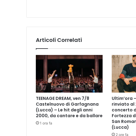
T
T
A
A
L
L
Articoli Correlati
E
P
R
O
V
I
N
C
E
TEENAGE DREAM, ven 7/8
Ultim’ora 
S
Castelnuovo di Garfagnana
rinviato al
I
(Lucca) – Le hit degli anni
concerto d
C
2000, da cantare e da ballare
Fortezza d
I
San Roman
1 ora fa
L
(Lucca)
I
2 ore fa