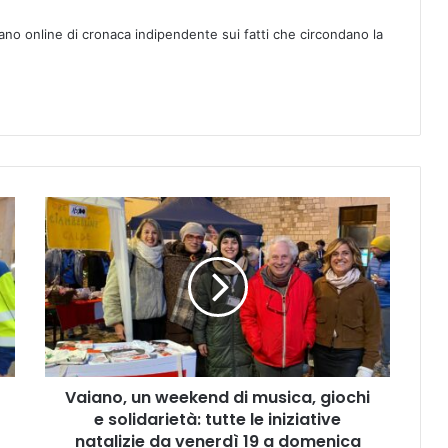
ano online di cronaca indipendente sui fatti che circondano la
V
a
i
a
n
o
,
u
n
Vaiano, un weekend di musica, giochi
w
e solidarietà: tutte le iniziative
e
e
natalizie da venerdì 19 a domenica