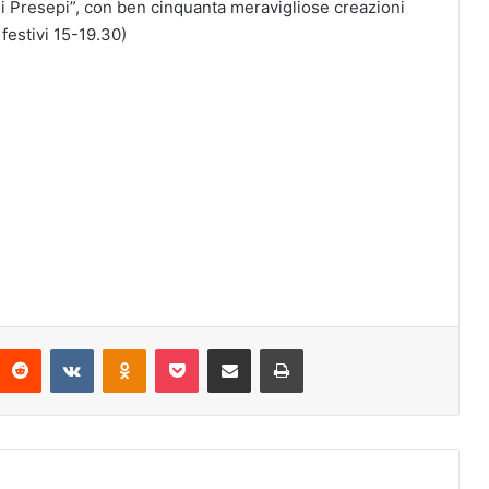
 dei Presepi”, con ben cinquanta meravigliose creazioni
festivi 15-19.30)
Reddit
VKontakte
Odnoklassniki
Pocket
Condividi via mail
Stampa