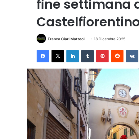
fine settimana d
Castelfiorentin
Franca Ciari Matteoli
18 Dicembre 2025
Facebook
X
LinkedIn
Tumblr
Pinterest
Reddit
VK