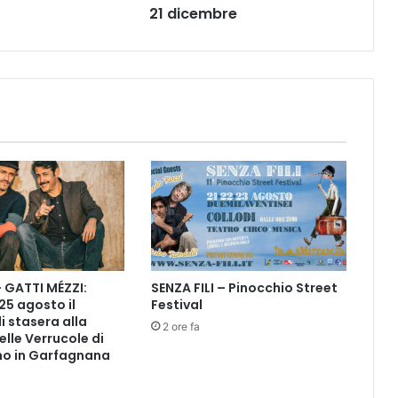
k
21 dicembre
e
n
d
d
i
m
u
s
i
c
a
,
g
i
– GATTI MÉZZI:
SENZA FILI – Pinocchio Street
o
 25 agosto il
Festival
c
i stasera alla
h
2 ore fa
elle Verrucole di
i
o in Garfagnana
e
s