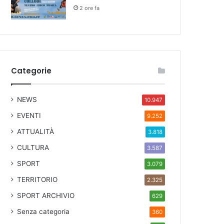
2 ore fa
Categorie
NEWS
10.947
EVENTI
9.252
ATTUALITÀ
3.818
CULTURA
3.587
SPORT
3.079
TERRITORIO
2.325
SPORT ARCHIVIO
629
Senza categoria
360