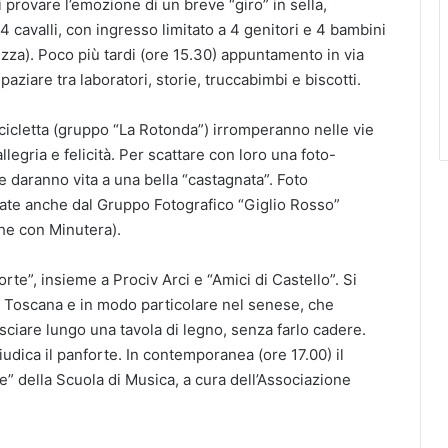
i provare l’emozione di un breve “giro” in sella,
 4 cavalli, con ingresso limitato a 4 genitori e 4 bambini
zza). Poco più tardi (ore 15.30) appuntamento in via
paziare tra laboratori, storie, truccabimbi e biscotti.
cicletta (gruppo “La Rotonda”) irromperanno nelle vie
llegria e felicità. Per scattare con loro una foto-
e daranno vita a una bella “castagnata”. Foto
tate anche dal Gruppo Fotografico “Giglio Rosso”
che con Minutera).
forte”, insieme a Prociv Arci e “Amici di Castello”. Si
a in Toscana e in modo particolare nel senese, che
usciare lungo una tavola di legno, senza farlo cadere.
giudica il panforte. In contemporanea (ore 17.00) il
le” della Scuola di Musica, a cura dell’Associazione