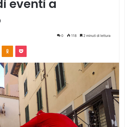
i eventi a
o
0
118
2 minuti di lettura
ontakte
Odnoklassniki
Pocket