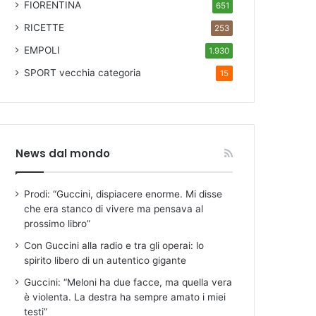
FIORENTINA
651
RICETTE
253
EMPOLI
1.930
SPORT
vecchia categoria
15
News dal mondo
Prodi: “Guccini, dispiacere enorme. Mi disse
che era stanco di vivere ma pensava al
prossimo libro”
Con Guccini alla radio e tra gli operai: lo
spirito libero di un autentico gigante
Guccini: “Meloni ha due facce, ma quella vera
è violenta. La destra ha sempre amato i miei
testi”