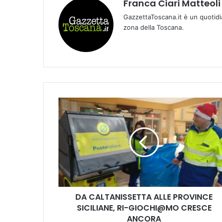
Franca Ciari Matteoli
GazzettaToscana.it è un quotidi
zona della Toscana.
D
A
C
A
L
T
A
N
I
DA CALTANISSETTA ALLE PROVINCE
S
SICILIANE, RI-GIOCHI@MO CRESCE
S
E
ANCORA