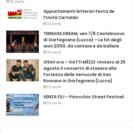
22 ore fa
Appuntamenti letterari Festa de
l’Unità Certaldo
22 ore fa
TEENAGE DREAM, ven 7/8 Castelnuovo
di Garfagnana (Lucca) – Le hit degli
anni 2000, da cantare e da ballare
22 ore fa
Ultim’ora – GATTI MÉZZI: rinviato al 25
agosto il concerto di stasera alla
Fortezza delle Verrucole di San
Romano in Garfagnana (Lucca)
23 ore fa
SENZA FILI – Pinocchio Street Festival
23 ore fa