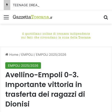
TEENAGE DREAM, ven 7/8 Castelnuovo di Garfagnana (Lucca) – Le hit degli anni 2000, da cantare e da ballare
Menu
C
Home
/
EMPOLI
/
EMPOLI 2025/2026
EMPOLI 2025/2026
Avellino-Empoli 0-3.
Importante vittoria in
trasferta dei ragazzi di
Dionisi