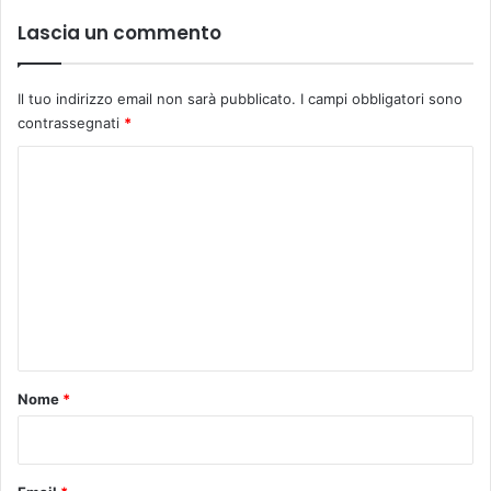
s
Lascia un commento
t
i
c
Il tuo indirizzo email non sarà pubblicato.
I campi obbligatori sono
e
contrassegnati
*
M
a
C
n
o
d
r
m
a
m
g
o
e
r
n
a
t
o
Nome
*
*