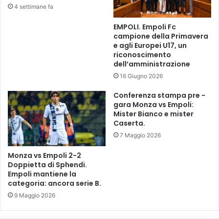
4 settimane fa
N
-
I
1
EMPOLI. Empoli Fc
T
b
campione della Primavera
I
o
e agli Europei U17, un
C
t
riconoscimento
O
t
dell’amministrazione
N
a
16 Giugno 2026
T
e
R
r
Conferenza stampa pre -
O
i
gara Monza vs Empoli:
L
Mister Bianco e mister
s
Caserta.
A
p
V
o
7 Maggio 2026
I
s
O
t
Monza vs Empoli 2-2
L
Doppietta di Sphendi.
a
Empoli mantiene la
E
t
categoria: ancora serie B.
N
r
Z
a
9 Maggio 2026
A
K
o