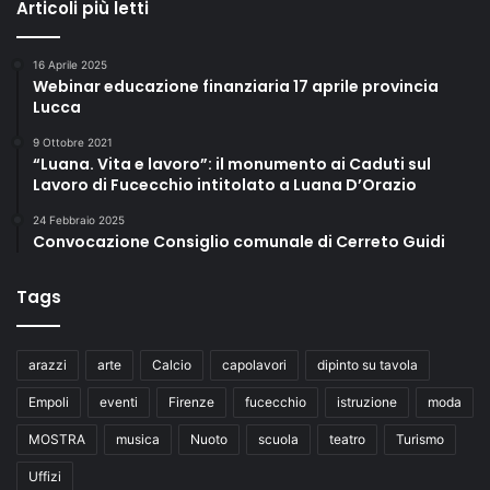
Articoli più letti
16 Aprile 2025
Webinar educazione finanziaria 17 aprile provincia
Lucca
9 Ottobre 2021
“Luana. Vita e lavoro”: il monumento ai Caduti sul
Lavoro di Fucecchio intitolato a Luana D’Orazio
24 Febbraio 2025
Convocazione Consiglio comunale di Cerreto Guidi
Tags
arazzi
arte
Calcio
capolavori
dipinto su tavola
Empoli
eventi
Firenze
fucecchio
istruzione
moda
MOSTRA
musica
Nuoto
scuola
teatro
Turismo
Uffizi