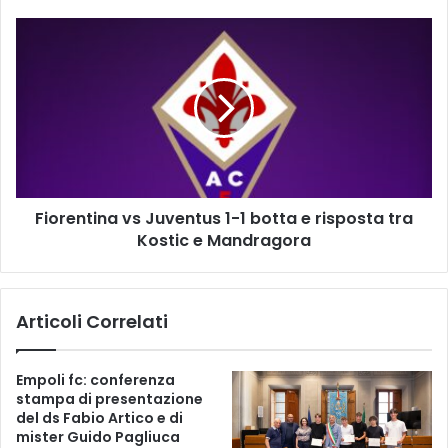
A
G
F
I
i
O
o
V
r
A
e
N
n
I
t
E
i
G
n
I
Fiorentina vs Juventus 1-1 botta e risposta tra
a
O
Kostic e Mandragora
v
V
s
A
J
N
u
Articoli Correlati
I
v
S
e
S
n
Empoli fc: conferenza
I
t
stampa di presentazione
M
u
del ds Fabio Artico e di
I
s
mister Guido Pagliuca
U
1