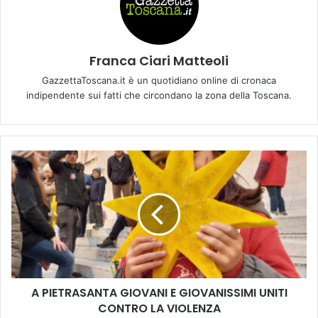
Franca Ciari Matteoli
GazzettaToscana.it è un quotidiano online di cronaca
indipendente sui fatti che circondano la zona della Toscana.
A
P
I
E
T
R
A
S
A
A PIETRASANTA GIOVANI E GIOVANISSIMI UNITI
N
CONTRO LA VIOLENZA
T