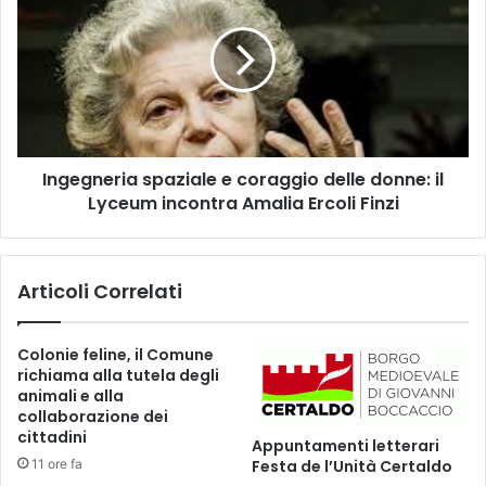
e
g
n
e
t
g
i
n
d
e
i
r
m
i
a
Ingegneria spaziale e coraggio delle donne: il
a
n
Lyceum incontra Amalia Ercoli Finzi
s
u
p
t
a
e
z
Articoli Correlati
n
i
z
a
i
l
Colonie feline, il Comune
o
e
richiama alla tutela degli
n
e
animali e alla
e
c
collaborazione dei
d
o
cittadini
Appuntamenti letterari
e
r
11 ore fa
Festa de l’Unità Certaldo
l
a