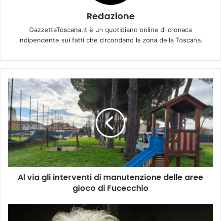
Redazione
GazzettaToscana.it è un quotidiano online di cronaca
indipendente sui fatti che circondano la zona della Toscana.
A
l
v
i
a
g
l
i
i
Al via gli interventi di manutenzione delle aree
n
gioco di Fucecchio
t
e
r
I
v
n