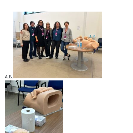
—
A.B.