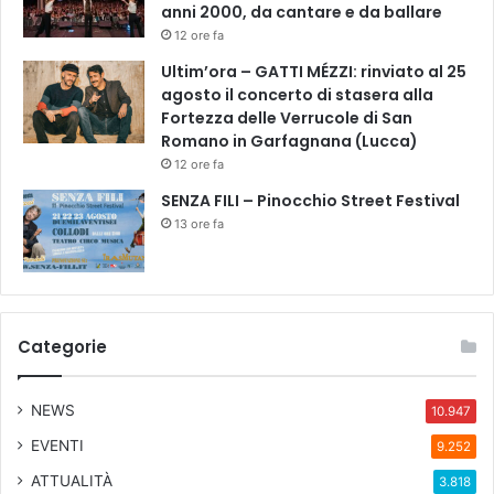
anni 2000, da cantare e da ballare
12 ore fa
Ultim’ora – GATTI MÉZZI: rinviato al 25
agosto il concerto di stasera alla
Fortezza delle Verrucole di San
Romano in Garfagnana (Lucca)
12 ore fa
SENZA FILI – Pinocchio Street Festival
13 ore fa
Categorie
NEWS
10.947
EVENTI
9.252
ATTUALITÀ
3.818