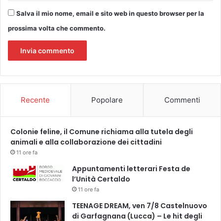
F
Salva il mio nome, email e sito web in questo browser per la
i
prossima volta che commento.
n
z
i
Recente
Popolare
Commenti
Colonie feline, il Comune richiama alla tutela degli
animali e alla collaborazione dei cittadini
11 ore fa
Appuntamenti letterari Festa de
l’Unità Certaldo
11 ore fa
TEENAGE DREAM, ven 7/8 Castelnuovo
di Garfagnana (Lucca) – Le hit degli