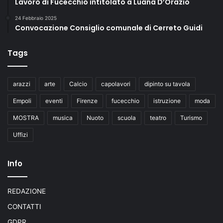
Lavoro di Fucecchio intitolato a Luana D’Orazio
24 Febbraio 2025
Convocazione Consiglio comunale di Cerreto Guidi
Tags
arazzi
arte
Calcio
capolavori
dipinto su tavola
Empoli
eventi
Firenze
fucecchio
istruzione
moda
MOSTRA
musica
Nuoto
scuola
teatro
Turismo
Uffizi
Info
REDAZIONE
CONTATTI
GDPR