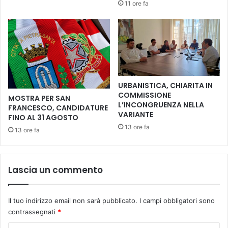
11 ore fa
l
g
e
g
a
i
r
o
e
d
e
e
g
l
i
l
URBANISTICA, CHIARITA IN
o
e
COMMISSIONE
MOSTRA PER SAN
c
d
L’INCONGRUENZA NELLA
FRANCESCO, CANDIDATURE
o
o
VARIANTE
FINO AL 31 AGOSTO
d
n
13 ore fa
13 ore fa
i
n
F
e
u
:
c
i
Lascia un commento
e
l
c
L
c
y
Il tuo indirizzo email non sarà pubblicato.
I campi obbligatori sono
h
c
contrassegnati
*
i
e