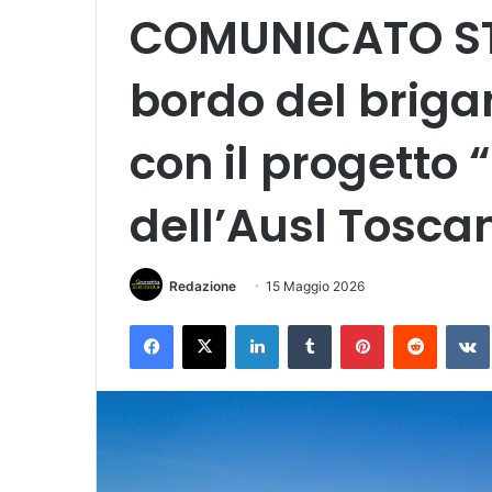
COMUNICATO ST
bordo del brigan
con il progetto 
dell’Ausl Tosca
Redazione
15 Maggio 2026
Facebook
X
LinkedIn
Tumblr
Pinterest
Reddit
VK