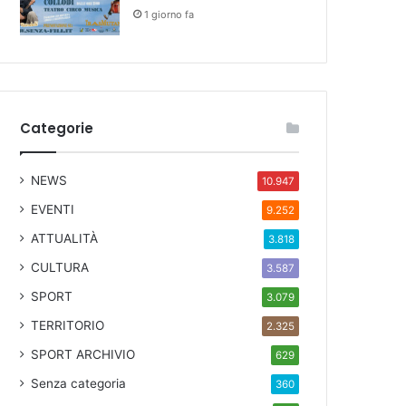
1 giorno fa
Categorie
NEWS
10.947
EVENTI
9.252
ATTUALITÀ
3.818
CULTURA
3.587
SPORT
3.079
TERRITORIO
2.325
SPORT ARCHIVIO
629
Senza categoria
360