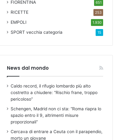
FIORENTINA
651
RICETTE
253
EMPOLI
1.930
SPORT
vecchia categoria
15
News dal mondo
Caldo record, il rifugio lombardo più alto
costretto a chiudere: “Rischio frane, troppo
pericoloso”
Schengen, Madrid non ci sta: “Roma riapra lo
spazio entro il 9, altrimenti misure
proporzionali”
Cercava di entrare a Ceuta con il parapendio,
morto un giovane