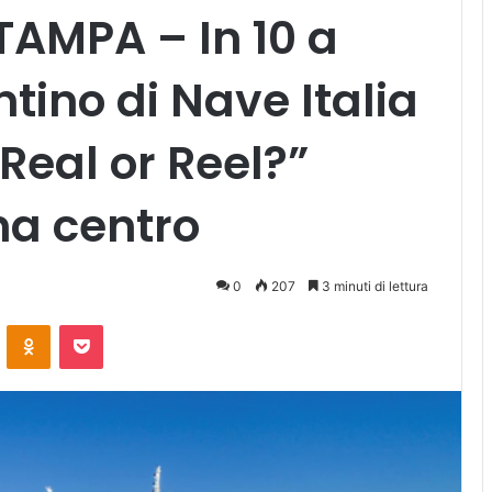
AMPA – In 10 a
tino di Nave Italia
“Real or Reel?”
na centro
0
207
3 minuti di lettura
ontakte
Odnoklassniki
Pocket