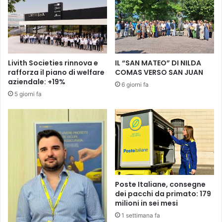
P
N
A
o
-
n
I
è
n
p
1
e
Livith Societies rinnova e
IL “SAN MATEO” DI NILDA
0
r
rafforza il piano di welfare
COMAS VERSO SAN JUAN
a
n
aziendale: +19%
6 giorni fa
b
i
5 giorni fa
o
e
r
n
d
t
o
e
d
g
e
i
l
u
b
s
r
t
Poste Italiane, consegne
i
o
dei pacchi da primato: 179
g
!
milioni in sei mesi
a
”
1 settimana fa
n