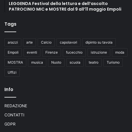
LEGGENDA Festival della lettura e dell’ascolto
PATROCINIO MIC e MOSTRE dal 9 all’11 maggio Empoli
Tags
arazzi
arte
Calcio
capolavori
dipinto su tavola
Empoli
eventi
Firenze
fucecchio
istruzione
moda
MOSTRA
musica
Nuoto
scuola
teatro
Turismo
Uffizi
Info
REDAZIONE
CONTATTI
GDPR