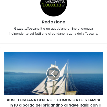
Redazione
GazzettaToscana.it è un quotidiano online di cronaca
indipendente sui fatti che circondano la zona della Toscana.
A
U
S
L
T
O
S
C
A
AUSL TOSCANA CENTRO - COMUNICATO STAMPA
N
- In 10 a bordo del brigantino di Nave Italia con il
A