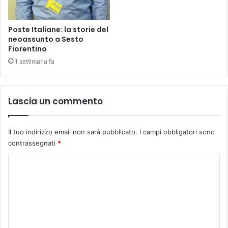
p
t
e
i
r
Poste Italiane: la storie del
n
s
neoassunto a Sesto
o
u
Fiorentino
d
p
1 settimana fa
i
e
N
r
a
a
v
r
Lascia un commento
e
e
I
i
t
l
Il tuo indirizzo email non sarà pubblicato.
I campi obbligatori sono
a
d
contrassegnati
*
l
i
i
s
C
a
a
o
c
g
o
m
i
n
o
m
i
r
e
l
e