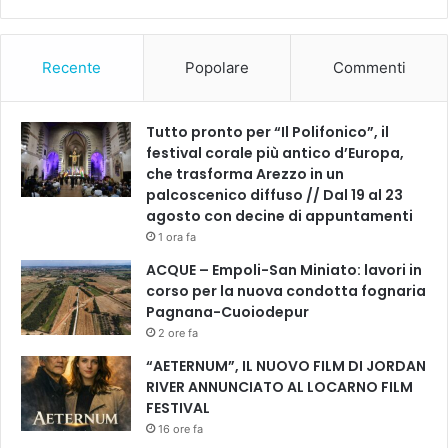
d
t
e
o
l
Recente
Popolare
Commenti
l
'
A
Tutto pronto per “Il Polifonico”, il
u
festival corale più antico d’Europa,
s
che trasforma Arezzo in un
l
palcoscenico diffuso // Dal 19 al 23
T
agosto con decine di appuntamenti
o
s
1 ora fa
c
ACQUE – Empoli-San Miniato: lavori in
a
corso per la nuova condotta fognaria
n
Pagnana-Cuoiodepur
a
2 ore fa
c
e
“AETERNUM”, IL NUOVO FILM DI JORDAN
n
RIVER ANNUNCIATO AL LOCARNO FILM
t
FESTIVAL
r
16 ore fa
o