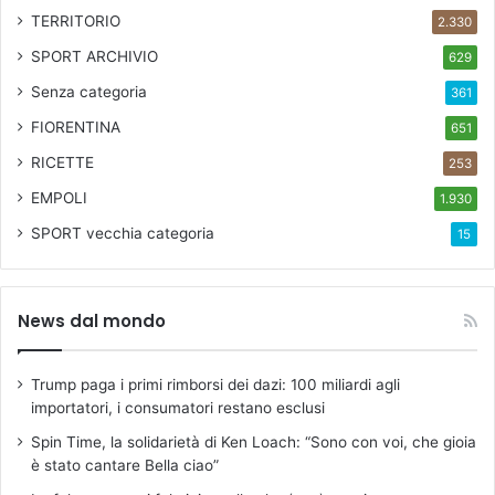
TERRITORIO
2.330
SPORT ARCHIVIO
629
Senza categoria
361
FIORENTINA
651
RICETTE
253
EMPOLI
1.930
SPORT
vecchia categoria
15
News dal mondo
Trump paga i primi rimborsi dei dazi: 100 miliardi agli
importatori, i consumatori restano esclusi
Spin Time, la solidarietà di Ken Loach: “Sono con voi, che gioia
è stato cantare Bella ciao”