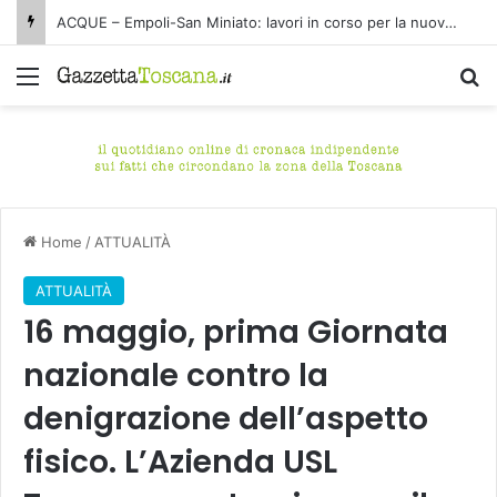
ACQUE – Empoli-San Miniato: lavori in corso per la nuova condotta fognaria Pagnana-Cuoiodepur
Menu
C
Home
/
ATTUALITÀ
ATTUALITÀ
16 maggio, prima Giornata
nazionale contro la
denigrazione dell’aspetto
fisico. L’Azienda USL