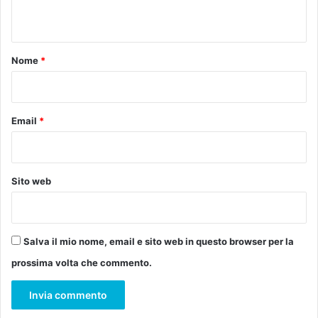
p
l
n
r
a
t
o
z
g
i
o
Nome
*
e
o
*
t
n
t
a
o
l
Email
*
"
e
R
e
e
c
a
h
Sito web
l
i
o
e
r
d
R
e
Salva il mio nome, email e sito web in questo browser per la
e
r
e
prossima volta che commento.
e
l
a
?
i
"
u