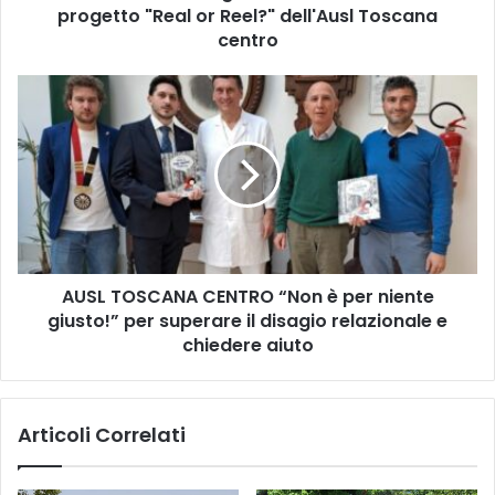
C
progetto "Real or Reel?" dell'Ausl Toscana
E
centro
N
T
A
R
U
O
S
-
L
C
T
O
O
M
S
U
C
N
A
I
AUSL TOSCANA CENTRO “Non è per niente
N
C
giusto!” per superare il disagio relazionale e
A
A
C
chiedere aiuto
T
E
O
N
S
T
T
Articoli Correlati
R
A
O
M
“