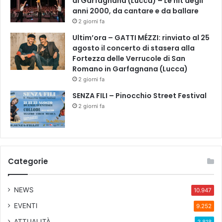
di Garfagnana (Lucca) – Le hit degli
t
anni 2000, da cantare e da ballare
i
2 giorni fa
g
l
Ultim’ora – GATTI MÉZZI: rinviato al 25
i
agosto il concerto di stasera alla
e
Fortezza delle Verrucole di San
o
Romano in Garfagnana (Lucca)
c
2 giorni fa
o
SENZA FILI – Pinocchio Street Festival
n
2 giorni fa
f
e
z
i
o
n
Categorie
i
i
NEWS
n
10.947
v
EVENTI
9.252
e
ATTUALITÀ
t