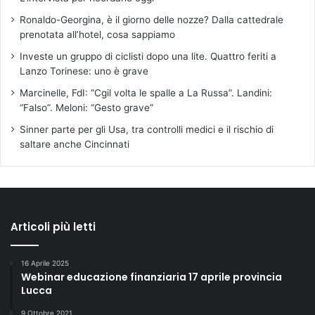
e
Ronaldo-Georgina, è il giorno delle nozze? Dalla cattedrale
a
prenotata all’hotel, cosa sappiamo
n
c
Investe un gruppo di ciclisti dopo una lite. Quattro feriti a
h
Lanzo Torinese: uno è grave
e
Marcinelle, FdI: “Cgil volta le spalle a La Russa”. Landini:
a
“Falso”. Meloni: “Gesto grave”
l
l
Sinner parte per gli Usa, tra controlli medici e il rischio di
a
saltare anche Cincinnati
v
i
a
b
i
Articoli più letti
l
i
t
16 Aprile 2025
à
Webinar educazione finanziaria 17 aprile provincia
Lucca
9 Ottobre 2021