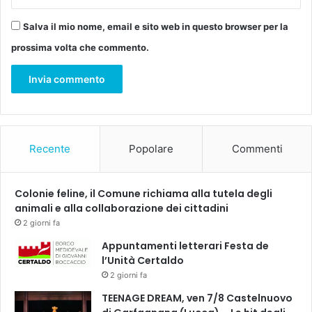
t
e
Salva il mio nome, email e sito web in questo browser per la
n
prossima volta che commento.
u
t
e
i
n
b
i
Recente
Popolare
Commenti
c
c
h
Colonie feline, il Comune richiama alla tutela degli
i
animali e alla collaborazione dei cittadini
e
2 giorni fa
r
i
Appuntamenti letterari Festa de
,
l’Unità Certaldo
b
2 giorni fa
o
TEENAGE DREAM, ven 7/8 Castelnuovo
t