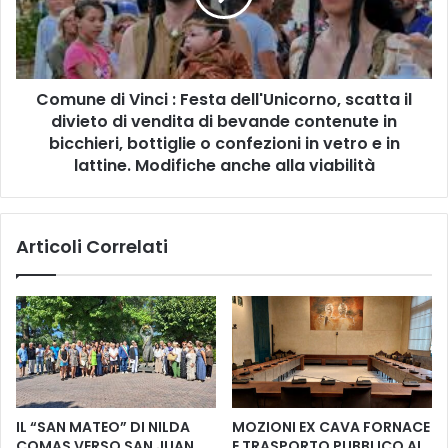
E
e
T
d
R
i
A
V
S
Comune di Vinci : Festa dell'Unicorno, scatta il
i
A
divieto di vendita di bevande contenute in
n
N
c
bicchieri, bottiglie o confezioni in vetro e in
T
i
lattine. Modifiche anche alla viabilità
I
:
N
F
O
e
Articoli Correlati
C
s
A
t
M
a
P
d
I
e
O
l
N
l
E
'
D
U
IL “SAN MATEO” DI NILDA
MOZIONI EX CAVA FORNACE
'
n
COMAS VERSO SAN JUAN
E TRASPORTO PUBBLICO AL