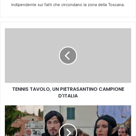
indipendente sui fatti che circondano la zona della Toscana.
T
E
N
N
I
S
T
A
V
TENNIS TAVOLO, UN PIETRASANTINO CAMPIONE
O
D'ITALIA
L
O
,
C
U
o
N
m
P
u
I
n