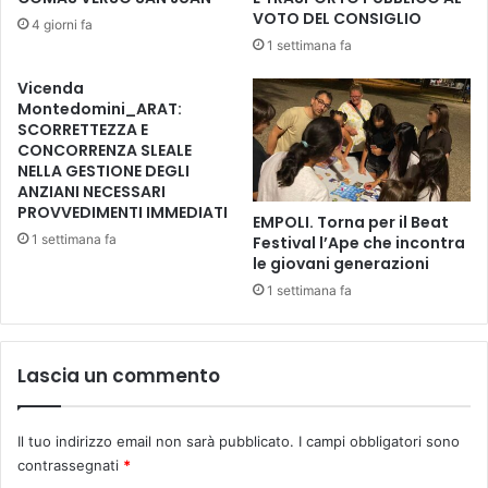
I
i
VOTO DEL CONSIGLIO
4 giorni fa
T
c
1 settimana fa
A
o
L
r
Vicenda
I
n
Montedomini_ARAT:
A
o
SCORRETTEZZA E
,
CONCORRENZA SLEALE
s
NELLA GESTIONE DEGLI
ANZIANI NECESSARI
c
PROVVEDIMENTI IMMEDIATI
a
EMPOLI. Torna per il Beat
t
1 settimana fa
Festival l’Ape che incontra
t
le giovani generazioni
a
1 settimana fa
i
l
d
Lascia un commento
i
v
i
Il tuo indirizzo email non sarà pubblicato.
I campi obbligatori sono
e
t
contrassegnati
*
o