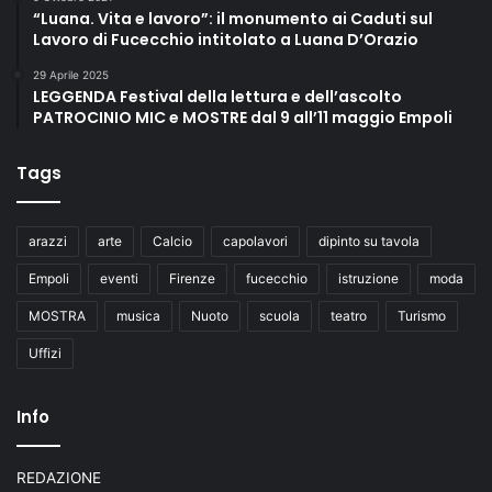
“Luana. Vita e lavoro”: il monumento ai Caduti sul
Lavoro di Fucecchio intitolato a Luana D’Orazio
29 Aprile 2025
LEGGENDA Festival della lettura e dell’ascolto
PATROCINIO MIC e MOSTRE dal 9 all’11 maggio Empoli
Tags
arazzi
arte
Calcio
capolavori
dipinto su tavola
Empoli
eventi
Firenze
fucecchio
istruzione
moda
MOSTRA
musica
Nuoto
scuola
teatro
Turismo
Uffizi
Info
REDAZIONE