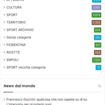
3.818
r
CULTURA
3.587
o
e
SPORT
3.079
i
TERRITORIO
2.325
n
l
SPORT ARCHIVIO
629
a
Senza categoria
360
t
t
FIORENTINA
651
i
RICETTE
253
n
e
EMPOLI
1.930
.
SPORT
vecchia categoria
15
M
o
d
i
News dal mondo
f
i
c
Francesco Guccini: qualcosa che non sapete su di lui.
h
L’intervista per ricordarlo oggi