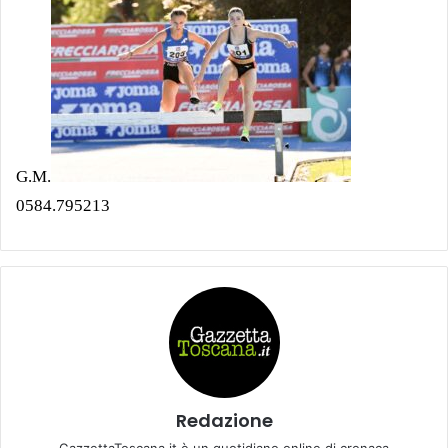
G.M.
0584.795213
Redazione
GazzettaToscana.it è un quotidiano online di cronaca