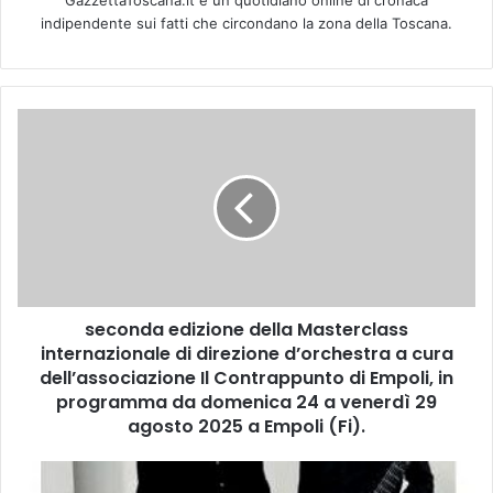
indipendente sui fatti che circondano la zona della Toscana.
s
e
c
o
n
d
a
e
d
seconda edizione della Masterclass
i
internazionale di direzione d’orchestra a cura
z
i
dell’associazione Il Contrappunto di Empoli, in
o
programma da domenica 24 a venerdì 29
n
agosto 2025 a Empoli (Fi).
e
d
C
e