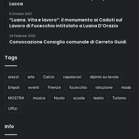
Lucca
.
9 Ottobre 2021
“Luana. Vita e lavoro”: il monumento ai Caduti sul
Lavoro di Fucecchio intitolato a Luana D’Orazio
24 Febbraio 2025
Convocazione Consiglio comunale di Cerreto Guidi
Tags
arazzi
arte
Calcio
capolavori
dipinto su tavola
Empoli
eventi
Firenze
fucecchio
istruzione
moda
MOSTRA
musica
Nuoto
scuola
teatro
Turismo
Uffizi
Info