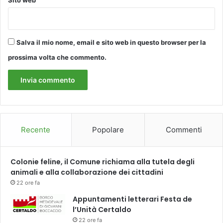
Sito web
c
i
a
z
Salva il mio nome, email e sito web in questo browser per la
i
prossima volta che commento.
o
n
e
I
l
C
o
Recente
Popolare
Commenti
n
t
r
Colonie feline, il Comune richiama alla tutela degli
a
animali e alla collaborazione dei cittadini
p
22 ore fa
p
u
Appuntamenti letterari Festa de
n
l’Unità Certaldo
t
22 ore fa