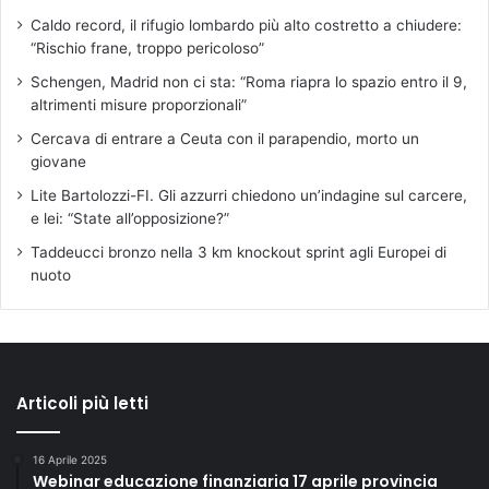
a
Caldo record, il rifugio lombardo più alto costretto a chiudere:
g
“Rischio frane, troppo pericoloso”
o
Schengen, Madrid non ci sta: “Roma riapra lo spazio entro il 9,
s
altrimenti misure proporzionali”
t
o
Cercava di entrare a Ceuta con il parapendio, morto un
2
giovane
0
Lite Bartolozzi-FI. Gli azzurri chiedono un’indagine sul carcere,
2
e lei: “State all’opposizione?”
5
a
Taddeucci bronzo nella 3 km knockout sprint agli Europei di
E
nuoto
m
p
o
l
i
Articoli più letti
(
F
i
16 Aprile 2025
)
Webinar educazione finanziaria 17 aprile provincia