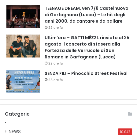
o
TEENAGE DREAM, ven 7/8 Castelnuovo
d
di Garfagnana (Lucca) – Le hit degli
i
anni 2000, da cantare e da ballare
E
22 ore fa
m
p
Ultim’ora – GATTI MÉZZI: rinviato al 25
o
agosto il concerto di stasera alla
l
Fortezza delle Verrucole di San
i
Romano in Garfagnana (Lucca)
,
22 ore fa
i
SENZA FILI – Pinocchio Street Festival
n
23 ore fa
p
r
o
g
r
a
Categorie
m
m
NEWS
a
10.947