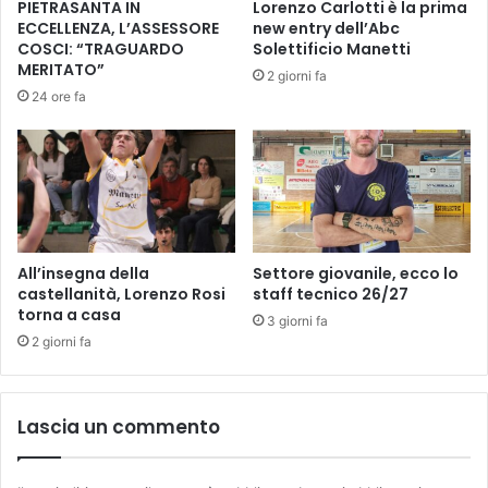
PIETRASANTA IN
Lorenzo Carlotti è la prima
z
A
ECCELLENZA, L’ASSESSORE
new entry dell’Abc
i
I
COSCI: “TRAGUARDO
Solettificio Manetti
o
"
MERITATO”
2 giorni fa
n
G
24 ore fa
a
I
l
O
e
V
d
E
i
D
d
I
i
'
r
D
All’insegna della
Settore giovanile, ecco lo
e
I
castellanità, Lorenzo Rosi
staff tecnico 26/27
z
torna a casa
S
3 giorni fa
i
A
2 giorni fa
o
N
n
T
e
'
Lascia un commento
d
A
’
N
o
T