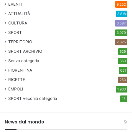
d
EVENTI
9.252
a
d
ATTUALITÀ
3.818
o
CULTURA
3.587
m
e
SPORT
3.079
n
TERRITORIO
2.325
i
c
SPORT ARCHIVIO
629
a
Senza categoria
360
2
4
FIORENTINA
651
a
RICETTE
253
v
e
EMPOLI
1.930
n
SPORT
vecchia categoria
15
e
r
d
ì
News dal mondo
2
9