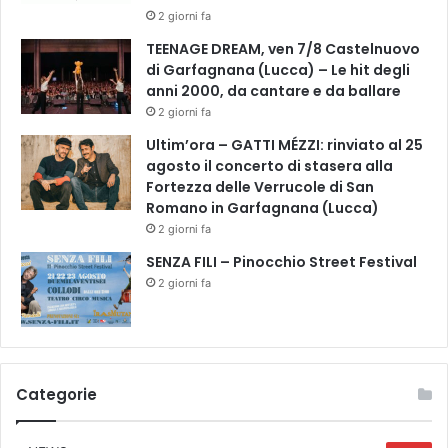
d
2 giorni fa
e
g
TEENAGE DREAM, ven 7/8 Castelnuovo
u
di Garfagnana (Lucca) – Le hit degli
s
anni 2000, da cantare e da ballare
t
2 giorni fa
a
Ultim’ora – GATTI MÉZZI: rinviato al 25
z
agosto il concerto di stasera alla
i
Fortezza delle Verrucole di San
o
Romano in Garfagnana (Lucca)
n
2 giorni fa
i
e
SENZA FILI – Pinocchio Street Festival
v
2 giorni fa
i
s
i
t
e
Categorie
g
u
i