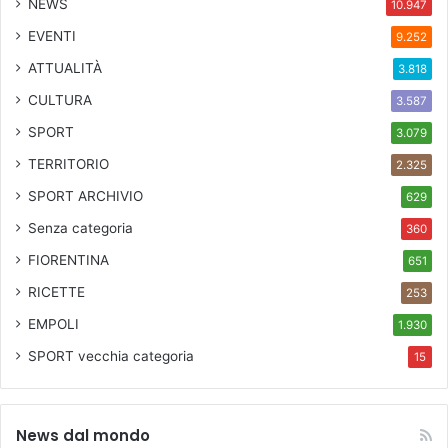
NEWS
10.947
d
EVENTI
9.252
a
t
ATTUALITÀ
3.818
e
CULTURA
o
3.587
g
SPORT
3.079
n
TERRITORIO
i
2.325
g
SPORT ARCHIVIO
629
i
o
Senza categoria
360
v
FIORENTINA
651
e
d
RICETTE
253
ì
EMPOLI
1.930
d
a
SPORT
vecchia categoria
15
l
l
e
News dal mondo
o