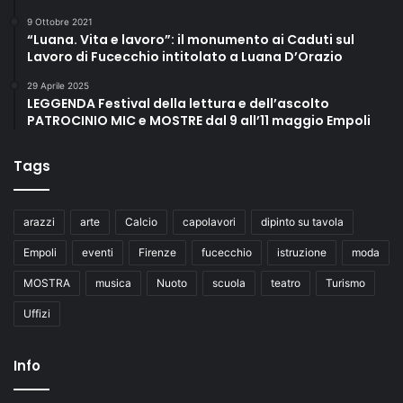
i
n
9 Ottobre 2021
“Luana. Vita e lavoro”: il monumento ai Caduti sul
a
Lavoro di Fucecchio intitolato a Luana D’Orazio
g
o
29 Aprile 2025
g
LEGGENDA Festival della lettura e dell’ascolto
a
PATROCINIO MIC e MOSTRE dal 9 all’11 maggio Empoli
Tags
arazzi
arte
Calcio
capolavori
dipinto su tavola
Empoli
eventi
Firenze
fucecchio
istruzione
moda
MOSTRA
musica
Nuoto
scuola
teatro
Turismo
Uffizi
Info