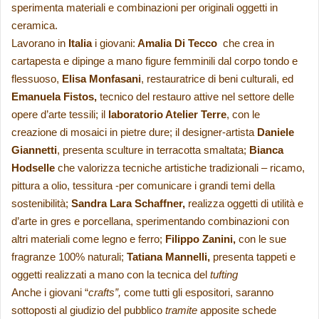
sperimenta materiali e combinazioni per originali oggetti in
ceramica.
Lavorano in
Italia
i giovani:
Amalia Di Tecco
che crea in
cartapesta e dipinge a mano figure femminili dal corpo tondo e
flessuoso,
Elisa Monfasani
, restauratrice di beni culturali, ed
Emanuela Fistos,
tecnico del restauro attive nel settore delle
opere d’arte tessili; il
laboratorio Atelier Terre
, con le
creazione di mosaici in pietre dure; il designer-artista
Daniele
Giannetti
, presenta sculture in terracotta smaltata;
Bianca
Hodselle
che valorizza tecniche artistiche tradizionali – ricamo,
pittura a olio, tessitura -per comunicare i grandi temi della
sostenibilità;
Sandra Lara Schaffner,
realizza oggetti di utilità e
d’arte in gres e porcellana, sperimentando combinazioni con
altri materiali come legno e ferro;
Filippo Zanini,
con le sue
fragranze 100% naturali;
Tatiana Mannelli,
presenta tappeti e
oggetti realizzati a mano con la tecnica del
tufting
Anche i giovani “
crafts”,
come tutti gli espositori, saranno
sottoposti al giudizio del pubblico
tramite
apposite schede