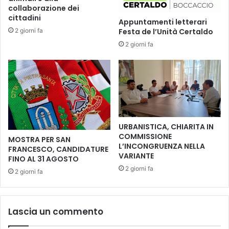
n
a
collaborazione dei
i
r
cittadini
Appuntamenti letterari
s
g
2 giorni fa
Festa de l’Unità Certaldo
t
e
i
2 giorni fa
n
a
t
C
i
o
n
r
o
t
e
o
s
n
o
URBANISTICA, CHIARITA IN
a
n
COMMISSIONE
MOSTRA PER SAN
o
L’INCONGRUENZA NELLA
FRANCESCO, CANDIDATURE
r
VARIANTE
FINO AL 31 AGOSTO
i
2 giorni fa
2 giorni fa
t
à
d
a
Lascia un commento
l
l