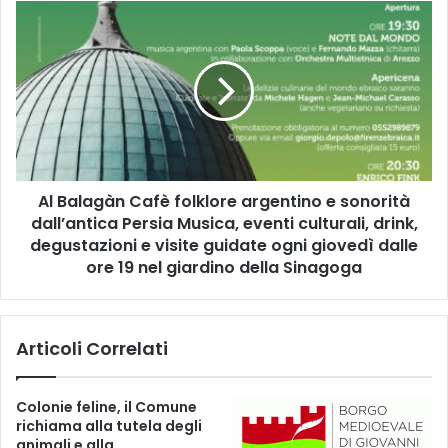
d
A
i
l
C
B
e
a
r
l
r
a
e
g
t
à
o
n
G
Al Balagàn Cafè folklore argentino e sonorità
C
u
dall’antica Persia Musica, eventi culturali, drink,
a
i
f
degustazioni e visite guidate ogni giovedì dalle
d
è
ore 19 nel giardino della Sinagoga
i
f
p
o
r
l
Articoli Correlati
o
k
t
l
a
o
Colonie feline, il Comune
g
r
richiama alla tutela degli
o
e
animali e alla