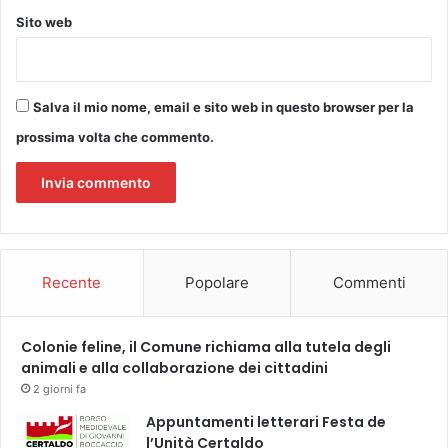
v
Sito web
e
n
t
i
Salva il mio nome, email e sito web in questo browser per la
c
u
prossima volta che commento.
l
t
u
r
a
l
Recente
Popolare
Commenti
i
,
d
Colonie feline, il Comune richiama alla tutela degli
r
animali e alla collaborazione dei cittadini
i
n
2 giorni fa
k
Appuntamenti letterari Festa de
,
l’Unità Certaldo