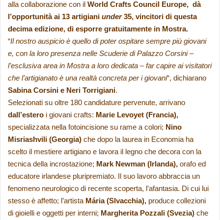
alla collaborazione con il
World Crafts Council Europe, dà
l’opportunità ai 13 artigiani
under
35, vincitori di questa
decima edizione, di esporre gratuitamente in Mostra.
“
Il nostro auspicio è quello di poter ospitare sempre più giovani
e, con la loro presenza nelle Scuderie di Palazzo Corsini –
l’esclusiva area in Mostra a loro dedicata – far capire ai visitatori
che l’artigianato è una realtà concreta per i giovani
“, dichiarano
Sabina Corsini e Neri Torrigiani
.
Selezionati su oltre 180 candidature pervenute, arrivano
dall’estero
i giovani crafts:
Marie Levoyet (Francia),
specializzata nella fotoincisione su rame a colori;
Nino
Misriashvili (Georgia)
che dopo la laurea in Economia ha
scelto il mestiere artigiano e lavora il legno che decora con la
tecnica della incrostazione;
Mark Newman (Irlanda),
orafo ed
educatore irlandese pluripremiato. Il suo lavoro abbraccia un
fenomeno neurologico di recente scoperta, l’afantasia. Di cui lui
stesso è affetto; l’artista
Mária (Slvacchia),
produce collezioni
di gioielli e oggetti per interni;
Margherita Pozzali (Svezia)
che