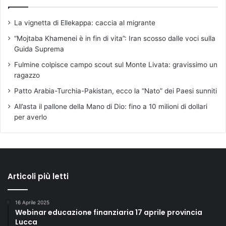
r
e
La vignetta di Ellekappa: caccia al migrante
1
9
“Mojtaba Khamenei è in fin di vita”: Iran scosso dalle voci sulla
n
Guida Suprema
e
Fulmine colpisce campo scout sul Monte Livata: gravissimo un
l
ragazzo
g
i
Patto Arabia-Turchia-Pakistan, ecco la “Nato” dei Paesi sunniti
a
All’asta il pallone della Mano di Dio: fino a 10 milioni di dollari
r
per averlo
d
i
n
o
d
e
Articoli più letti
l
l
16 Aprile 2025
a
Webinar educazione finanziaria 17 aprile provincia
S
Lucca