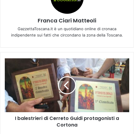
Franca Ciari Matteoli
GazzettaToscana.it è un quotidiano online di cronaca
indipendente sui fatti che circondano la zona della Toscana.
I
b
a
l
e
s
t
r
i
I balestrieri di Cerreto Guidi protagonisti a
e
Cortona
r
i