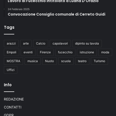
Lavoro di Fucecchio intitolato a Luana D’Orazio
24 Febbraio 2025
Convocazione Consiglio comunale di Cerreto Guidi
Tags
arazzi
arte
Calcio
capolavori
dipinto su tavola
Empoli
eventi
Firenze
fucecchio
istruzione
moda
MOSTRA
musica
Nuoto
scuola
teatro
Turismo
Uffizi
Info
REDAZIONE
CONTATTI
GDPR