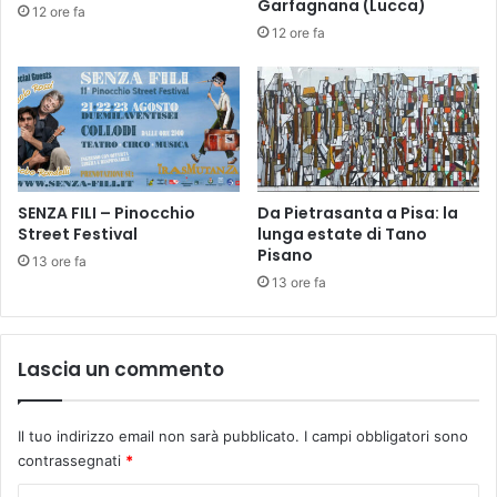
N
A
Garfagnana (Lucca)
12 ore fa
D
G
12 ore fa
R
O
O
N
I
S
T
I
D
SENZA FILI – Pinocchio
Da Pietrasanta a Pisa: la
I
Street Festival
lunga estate di Tano
"
Pisano
B
13 ore fa
O
13 ore fa
O
K
&
Lascia un commento
C
O
O
Il tuo indirizzo email non sarà pubblicato.
I campi obbligatori sono
K
contrassegnati
*
"