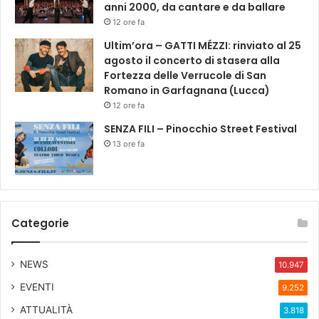
anni 2000, da cantare e da ballare
12 ore fa
Ultim’ora – GATTI MÉZZI: rinviato al 25
agosto il concerto di stasera alla
Fortezza delle Verrucole di San
Romano in Garfagnana (Lucca)
12 ore fa
SENZA FILI – Pinocchio Street Festival
13 ore fa
Categorie
NEWS
10.947
EVENTI
9.252
ATTUALITÀ
3.818