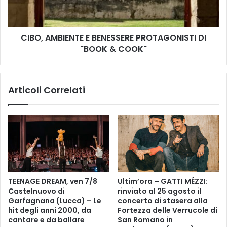
V
M
I
B
T
I
A
CIBO, AMBIENTE E BENESSERE PROTAGONISTI DI
E
I
"BOOK & COOK"
N
N
T
R
E
I
E
Articoli Correlati
C
B
O
E
R
N
D
E
O
S
D
S
I
E
A
R
L
E
TEENAGE DREAM, ven 7/8
Ultim’ora – GATTI MÉZZI:
E
P
Castelnuovo di
rinviato al 25 agosto il
S
R
Garfagnana (Lucca) – Le
concerto di stasera alla
S
O
hit degli anni 2000, da
Fortezza delle Verrucole di
A
T
cantare e da ballare
San Romano in