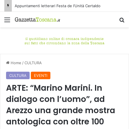
TEENAGE DREAM, ven 7/8 Castelnuovo di Garfagnana (Lucca) – Le hit degli anni 2000, da cantare e da ballare
Menu
C
Home
/
CULTURA
CULTURA
EVENTI
ARTE: “Marino Marini. In
dialogo con l’uomo”, ad
Arezzo una grande mostra
antologica con oltre 100