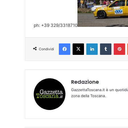
ph: +39 329/3318710
Facebook
X
LinkedIn
Tumblr
Pinterest
Condividi
Redazione
GazzettaToscana.it è un quotidi
zona della Toscana.