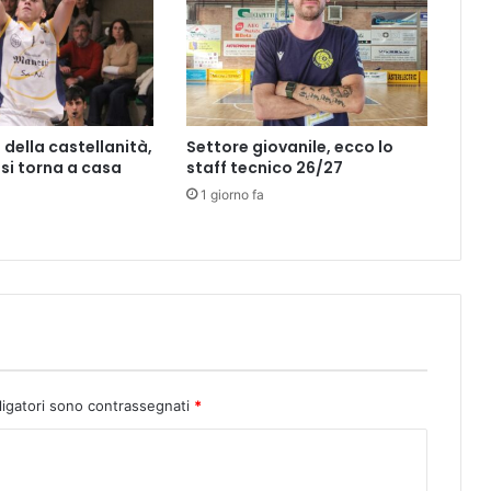
a
m
e
d
i
a
 della castellanità,
Settore giovanile, ecco lo
d
si torna a casa
staff tecnico 26/27
i
1 giorno fa
S
o
v
i
g
l
i
a
n
a
ligatori sono contrassegnati
*
i
n
t