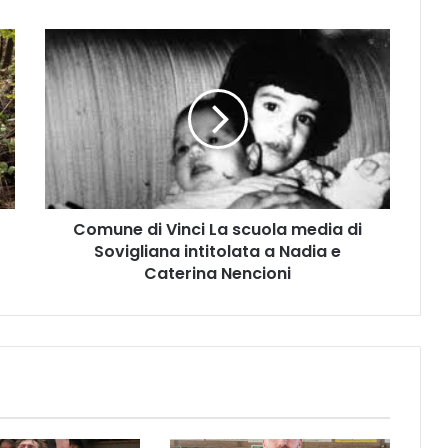
C
o
m
u
n
e
d
i
V
Comune di Vinci La scuola media di
i
Sovigliana intitolata a Nadia e
n
c
Caterina Nencioni
i
L
a
s
c
u
o
l