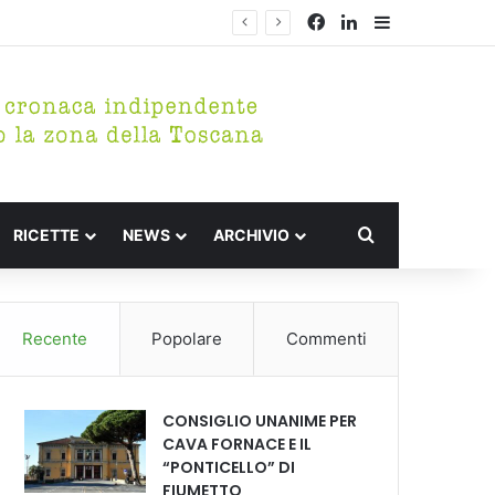
Facebook
LinkedIn
Barra lateral
Cerca per
RICETTE
NEWS
ARCHIVIO
Recente
Popolare
Commenti
CONSIGLIO UNANIME PER
CAVA FORNACE E IL
“PONTICELLO” DI
FIUMETTO