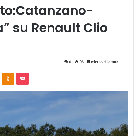
etto:Catanzano-
a” su Renault Clio
0
98
minuto di lettura
ontakte
Odnoklassniki
Pocket