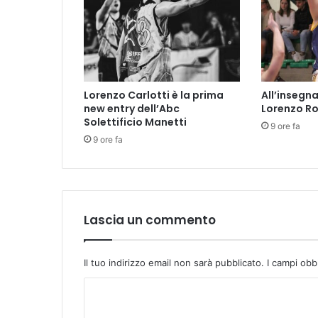
n
s
i
f
e
r
Lorenzo Carlotti è la prima
All’insegna
m
new entry dell’Abc
Lorenzo Ro
a
Solettificio Manetti
9 ore fa
:
9 ore fa
r
i
m
o
s
s
Lascia un commento
i
b
i
Il tuo indirizzo email non sarà pubblicato.
I campi obb
v
C
a
c
o