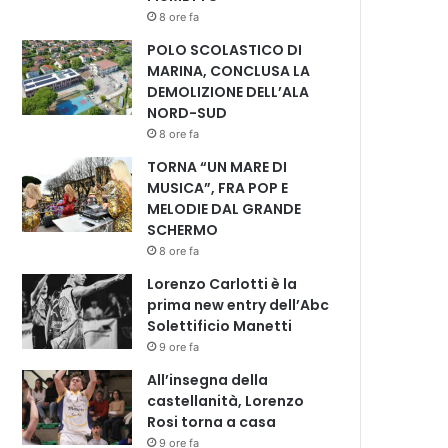
8 ore fa
POLO SCOLASTICO DI
MARINA, CONCLUSA LA
DEMOLIZIONE DELL’ALA
NORD-SUD
8 ore fa
TORNA “UN MARE DI
MUSICA”, FRA POP E
MELODIE DAL GRANDE
SCHERMO
8 ore fa
Lorenzo Carlotti è la
prima new entry dell’Abc
Solettificio Manetti
9 ore fa
All’insegna della
castellanità, Lorenzo
Rosi torna a casa
9 ore fa