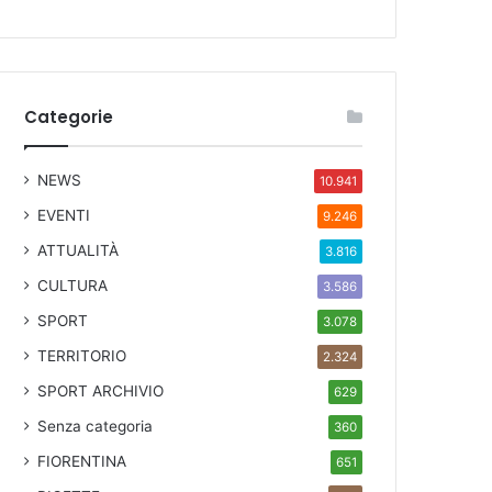
Categorie
NEWS
10.941
EVENTI
9.246
ATTUALITÀ
3.816
CULTURA
3.586
SPORT
3.078
TERRITORIO
2.324
SPORT ARCHIVIO
629
Senza categoria
360
FIORENTINA
651