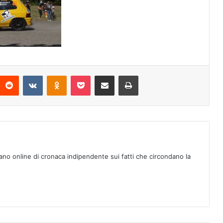
Reddit
VKontakte
Odnoklassniki
Pocket
Condividi via mail
Stampa
ano online di cronaca indipendente sui fatti che circondano la