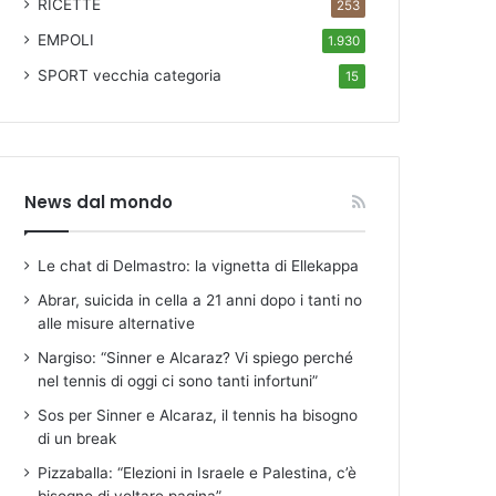
RICETTE
253
EMPOLI
1.930
SPORT
vecchia categoria
15
News dal mondo
Le chat di Delmastro: la vignetta di Ellekappa
Abrar, suicida in cella a 21 anni dopo i tanti no
alle misure alternative
Nargiso: “Sinner e Alcaraz? Vi spiego perché
nel tennis di oggi ci sono tanti infortuni”
Sos per Sinner e Alcaraz, il tennis ha bisogno
di un break
Pizzaballa: “Elezioni in Israele e Palestina, c’è
bisogno di voltare pagina”