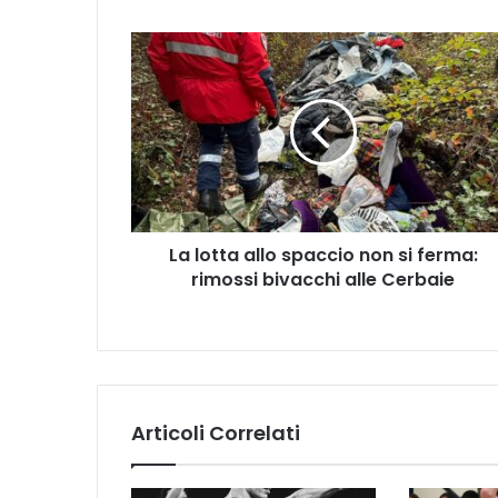
L
a
l
o
t
t
a
a
l
La lotta allo spaccio non si ferma:
l
rimossi bivacchi alle Cerbaie
o
s
p
a
c
c
i
Articoli Correlati
o
n
o