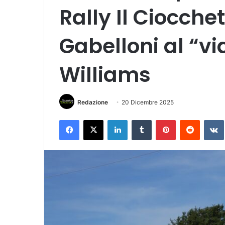
Rally Il Ciocch
Gabelloni al “vi
Williams
Redazione
20 Dicembre 2025
Facebook
X
LinkedIn
Tumblr
Pinterest
Reddit
VK