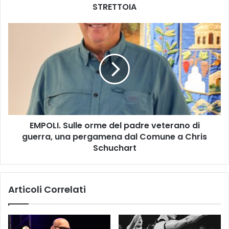
STRETTOIA
L
L
I
E
N
M
A
P
R
O
I
L
I
I
N
.
T
S
V
u
,
EMPOLI. Sulle orme del padre veterano di
l
U
guerra, una pergamena dal Comune a Chris
l
L
e
Schuchart
T
o
I
r
M
m
Articoli Correlati
A
e
T
d
A
e
P
l