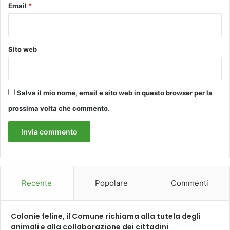
Email
*
a
C
h
r
Sito web
i
s
S
c
h
Salva il mio nome, email e sito web in questo browser per la
u
prossima volta che commento.
c
h
a
r
t
Recente
Popolare
Commenti
Colonie feline, il Comune richiama alla tutela degli
animali e alla collaborazione dei cittadini