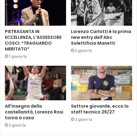
P
p
A
a
A
d
S
r
T
e
PIETRASANTA IN
Lorenzo Carlotti è la prima
R
v
ECCELLENZA, L’ASSESSORE
new entry dell’Abc
E
e
COSCI: “TRAGUARDO
Solettificio Manetti
T
t
MERITATO”
2 giorni fa
T
e
1 giorno fa
O
r
I
a
A
n
o
d
i
g
u
All’insegna della
Settore giovanile, ecco lo
e
castellanità, Lorenzo Rosi
staff tecnico 26/27
torna a casa
r
3 giorni fa
r
2 giorni fa
a
,