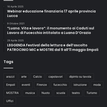
16 Aprile 2025
Webinar educazione finanziaria 17 aprile provincia
Lucca
9 Ottobre 2021
“Luana. Vita e lavoro”: il monumento ai Caduti sul
Lavoro di Fucecchio intitolato a Luana D’Orazio
29 Aprile 2025
LEGGENDA Festival della lettura e dell’ascolto
PATROCINIO MIC e MOSTRE dal 9 all’11 maggio Empoli
Tags
arazzi
arte
Calcio
capolavori
dipinto su tavola
Empoli
eventi
Firenze
fucecchio
istruzione
moda
MOSTRA
musica
Nuoto
scuola
teatro
Turismo
Uffizi