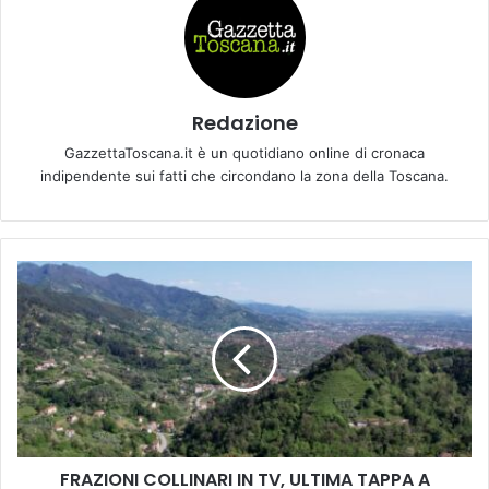
Redazione
GazzettaToscana.it è un quotidiano online di cronaca
indipendente sui fatti che circondano la zona della Toscana.
F
R
A
Z
I
O
N
I
C
FRAZIONI COLLINARI IN TV, ULTIMA TAPPA A
O