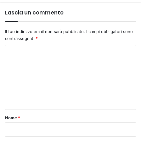
u
Lascia un commento
n
a
p
Il tuo indirizzo email non sarà pubblicato.
I campi obbligatori sono
e
contrassegnati
*
r
g
C
a
m
o
e
m
n
m
a
d
e
a
n
l
C
t
o
o
Nome
*
m
u
*
n
e