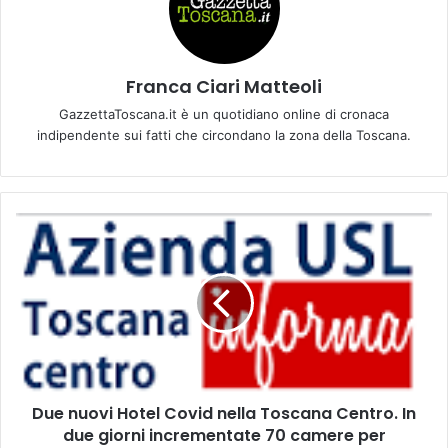
Franca Ciari Matteoli
GazzettaToscana.it è un quotidiano online di cronaca
indipendente sui fatti che circondano la zona della Toscana.
D
u
e
n
u
o
v
i
H
Due nuovi Hotel Covid nella Toscana Centro. In
o
due giorni incrementate 70 camere per
t