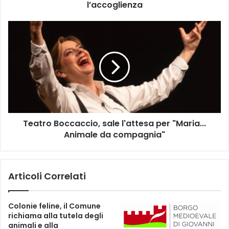
e
l’accoglienza
l
C
T
o
e
v
a
i
t
d
r
n
o
e
B
l
o
l
c
a
Teatro Boccaccio, sale l'attesa per "Maria...
c
T
Animale da compagnia"
a
o
c
s
c
c
i
Articoli Correlati
a
o
n
,
a
s
Colonie feline, il Comune
C
a
richiama alla tutela degli
e
l
animali e alla
n