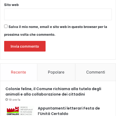
c
Sito web
o
g
l
i
Salva il mio nome, email e sito web in questo browser per la
e
n
prossima volta che commento.
z
a
Recente
Popolare
Commenti
Colonie feline, il Comune richiama alla tutela degli
animali e alla collaborazione dei cittadini
19 ore fa
Appuntamenti letterari Festa de
l’Unità Certaldo