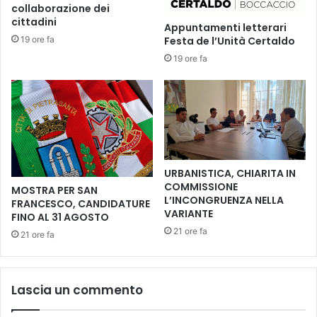
e
collaborazione dei
t
l
cittadini
Appuntamenti letterari
r
'
19 ore fa
Festa de l’Unità Certaldo
o
a
.
19 ore fa
t
I
t
n
e
d
s
u
a
e
p
g
e
i
r
URBANISTICA, CHIARITA IN
o
"
COMMISSIONE
MOSTRA PER SAN
r
M
L’INCONGRUENZA NELLA
FRANCESCO, CANDIDATURE
n
a
VARIANTE
FINO AL 31 AGOSTO
i
r
21 ore fa
21 ore fa
i
i
n
a
c
.
r
.
Lascia un commento
e
.
m
A