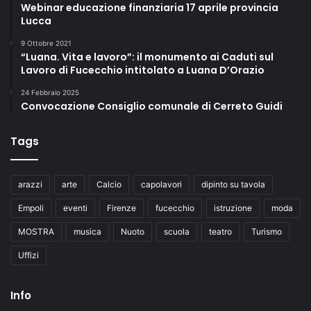
Webinar educazione finanziaria 17 aprile provincia
Lucca
9 Ottobre 2021
“Luana. Vita e lavoro”: il monumento ai Caduti sul
Lavoro di Fucecchio intitolato a Luana D’Orazio
24 Febbraio 2025
Convocazione Consiglio comunale di Cerreto Guidi
Tags
arazzi
arte
Calcio
capolavori
dipinto su tavola
Empoli
eventi
Firenze
fucecchio
istruzione
moda
MOSTRA
musica
Nuoto
scuola
teatro
Turismo
Uffizi
Info