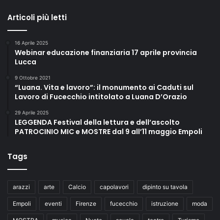
i
m
Articoli più letti
i
z
16 Aprile 2025
z
Webinar educazione finanziaria 17 aprile provincia
a
Lucca
r
e
9 Ottobre 2021
l
“Luana. Vita e lavoro”: il monumento ai Caduti sul
Lavoro di Fucecchio intitolato a Luana D’Orazio
a
s
29 Aprile 2025
o
LEGGENDA Festival della lettura e dell’ascolto
s
PATROCINIO MIC e MOSTRE dal 9 all’11 maggio Empoli
t
e
Tags
n
i
b
arazzi
arte
Calcio
capolavori
dipinto su tavola
i
l
Empoli
eventi
Firenze
fucecchio
istruzione
moda
i
t