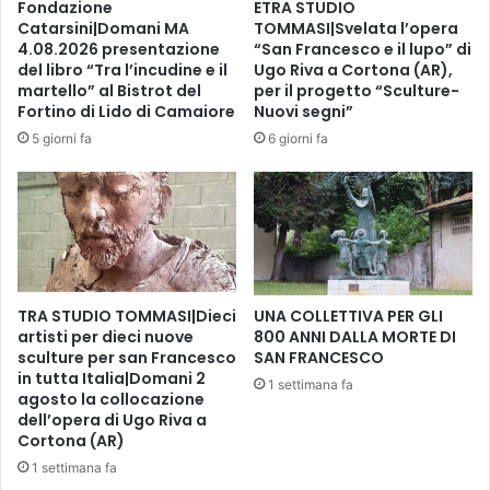
Fondazione
ETRA STUDIO
a
,
Catarsini|Domani MA
TOMMASI|Svelata l’opera
t
c
4.08.2026 presentazione
“San Francesco e il lupo” di
e
o
del libro “Tra l’incudine e il
Ugo Riva a Cortona (AR),
”
m
martello” al Bistrot del
per il progetto “Sculture-
,
m
Fortino di Lido di Camaiore
Nuovi segni”
l
e
5 giorni fa
6 giorni fa
o
m
s
o
p
r
e
a
c
z
i
i
a
o
l
TRA STUDIO TOMMASI|Dieci
UNA COLLETTIVA PER GLI
n
t
artisti per dieci nuove
800 ANNI DALLA MORTE DI
e
y
sculture per san Francesco
SAN FRANCESCO
d
c
in tutta Italia|Domani 2
e
1 settimana fa
agosto la collocazione
o
l
dell’opera di Ugo Riva a
f
l
Cortona (AR)
f
e
e
1 settimana fa
1
e