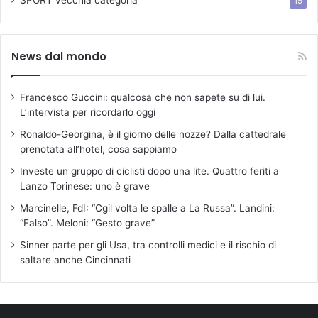
15
o
r
s
News dal mondo
i
l
’
Francesco Guccini: qualcosa che non sapete su di lui.
o
L’intervista per ricordarlo oggi
b
i
Ronaldo-Georgina, è il giorno delle nozze? Dalla cattedrale
e
prenotata all’hotel, cosa sappiamo
t
Investe un gruppo di ciclisti dopo una lite. Quattro feriti a
t
Lanzo Torinese: uno è grave
i
v
Marcinelle, FdI: “Cgil volta le spalle a La Russa”. Landini:
o
“Falso”. Meloni: “Gesto grave”
d
Sinner parte per gli Usa, tra controlli medici e il rischio di
i
saltare anche Cincinnati
m
a
s
s