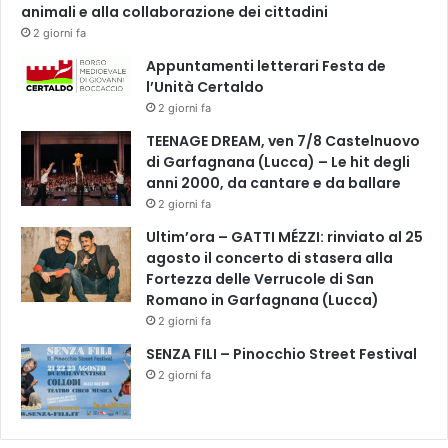
r
animali e alla collaborazione dei cittadini
o
2 giorni fa
d
Appuntamenti letterari Festa de
u
l’Unità Certaldo
t
2 giorni fa
t
o
TEENAGE DREAM, ven 7/8 Castelnuovo
r
di Garfagnana (Lucca) – Le hit degli
e
anni 2000, da cantare e da ballare
T
2 giorni fa
B
Ultim’ora – GATTI MÉZZI: rinviato al 25
N
agosto il concerto di stasera alla
a
Fortezza delle Verrucole di San
g
Romano in Garfagnana (Lucca)
e
2 giorni fa
s
h
SENZA FILI – Pinocchio Street Festival
:
2 giorni fa
"
I
l
s