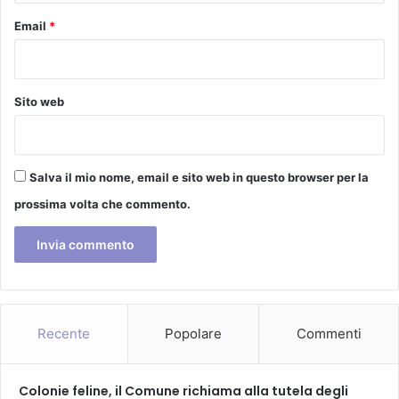
C
Email
*
h
r
i
s
Sito web
t
m
a
s
Salva il mio nome, email e sito web in questo browser per la
E
d
prossima volta che commento.
i
t
i
o
n
/
/
Recente
Popolare
Commenti
I
l
p
Colonie feline, il Comune richiama alla tutela degli