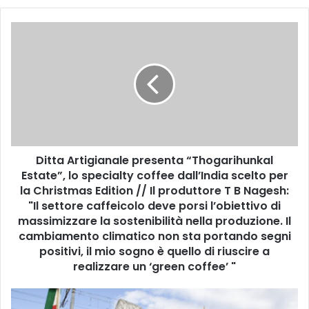
D
i
t
t
a
A
r
t
i
Ditta Artigianale presenta “Thogarihunkal
g
Estate”, lo specialty coffee dall’India scelto per
i
a
la Christmas Edition // Il produttore T B Nagesh:
n
"Il settore caffeicolo deve porsi l’obiettivo di
a
massimizzare la sostenibilità nella produzione. Il
l
cambiamento climatico non sta portando segni
e
positivi, il mio sogno è quello di riuscire a
p
realizzare un ‘green coffee’ "
r
e
E
s