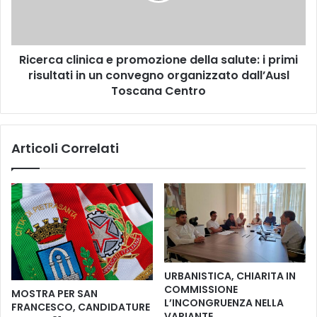
e
a
E
c
v
l
a
Ricerca clinica e promozione della salute: i primi
i
r
risultati in un convegno organizzato dall’Ausl
n
e
i
Toscana Centro
t
c
t
a
o
e
Articoli Correlati
N
p
i
r
c
o
c
m
o
o
l
z
a
i
i
o
c
n
URBANISTICA, CHIARITA IN
o
e
COMMISSIONE
MOSTRA PER SAN
n
d
L’INCONGRUENZA NELLA
FRANCESCO, CANDIDATURE
f
e
VARIANTE