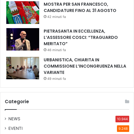
MOSTRA PER SAN FRANCESCO,
C
CANDIDATURE FINO AL 31 AGOSTO
e
n
42 minuti fa
t
r
PIETRASANTA IN ECCELLENZA,
o
L’ASSESSORE COSCI: “TRAGUARDO
MERITATO”
46 minuti fa
URBANISTICA, CHIARITA IN
COMMISSIONE L’INCONGRUENZA NELLA
VARIANTE
49 minuti fa
Categorie
NEWS
10.944
EVENTI
9.248