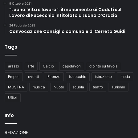
9 Ottobre 2021
“Luana. Vita e lavoro”: il monumento ai Caduti sul
Lavoro di Fucecchio intitolato a Luana D’Orazio
24 Febbraio 2025
Convocazione Consiglio comunale di Cerreto Guidi
Tags
arazzi
arte
Calcio
capolavori
dipinto su tavola
Empoli
eventi
Firenze
fucecchio
istruzione
moda
MOSTRA
musica
Nuoto
scuola
teatro
Turismo
Uffizi
Info
REDAZIONE