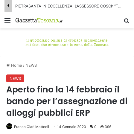
PIETRASANTA IN ECCELLENZA, L’ASSESSORE COSCI: “TRAGUARDO MERITATO”
Menu
C
Home
/
NEWS
NEWS
Aperto fino la 14 febbraio il
bando per l’assegnazione di
alloggi pubblici ERP
Franca Ciari Matteoli
14 Gennaio 2020
0
396