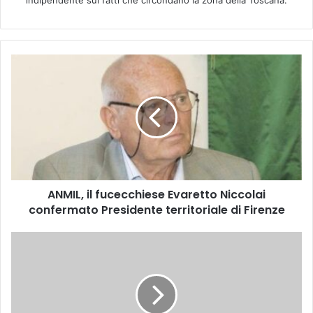
A
N
M
I
L
,
i
l
f
ANMIL, il fucecchiese Evaretto Niccolai
u
confermato Presidente territoriale di Firenze
c
e
c
R
c
i
h
c
i
e
e
r
s
c