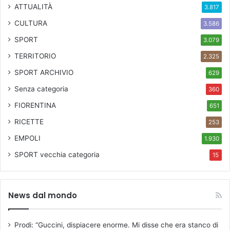
ATTUALITÀ
3.817
CULTURA
3.586
SPORT
3.079
TERRITORIO
2.325
SPORT ARCHIVIO
629
Senza categoria
360
FIORENTINA
651
RICETTE
253
EMPOLI
1.930
SPORT
vecchia categoria
15
News dal mondo
Prodi: “Guccini, dispiacere enorme. Mi disse che era stanco di