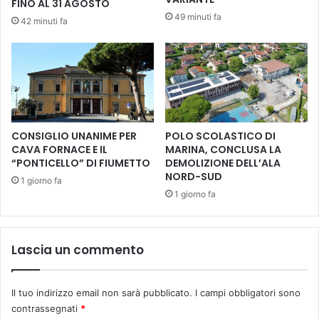
FINO AL 31 AGOSTO
e
l
49 minuti fa
42 minuti fa
r
l
m
a
a
s
t
a
o
l
P
u
r
t
e
e
CONSIGLIO UNANIME PER
POLO SCOLASTICO DI
s
:
CAVA FORNACE E IL
MARINA, CONCLUSA LA
i
i
“PONTICELLO” DI FIUMETTO
DEMOLIZIONE DELL’ALA
d
p
NORD-SUD
1 giorno fa
e
r
1 giorno fa
n
i
t
m
e
i
t
Lascia un commento
r
e
i
r
s
r
Il tuo indirizzo email non sarà pubblicato.
I campi obbligatori sono
u
i
l
contrassegnati
*