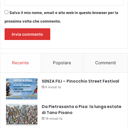
z
z
Salva il mio nome, email e sito web in questo browser per la
a
prossima volta che commento.
t
o
d
a
l
l
’
Recente
Popolare
Commenti
A
u
s
SENZA FILI – Pinocchio Street Festival
l
9 minuti fa
T
o
s
Da Pietrasanta a Pisa: la lunga estate
c
di Tano Pisano
a
16 minuti fa
n
a