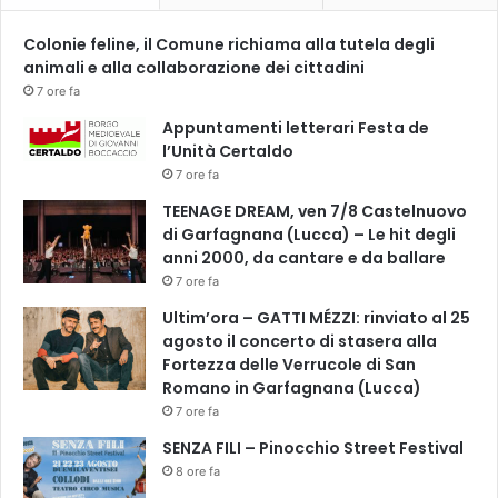
i
Colonie feline, il Comune richiama alla tutela degli
s
animali e alla collaborazione dei cittadini
c
h
7 ore fa
i
Appuntamenti letterari Festa de
o
l’Unità Certaldo
7 ore fa
TEENAGE DREAM, ven 7/8 Castelnuovo
di Garfagnana (Lucca) – Le hit degli
anni 2000, da cantare e da ballare
7 ore fa
Ultim’ora – GATTI MÉZZI: rinviato al 25
agosto il concerto di stasera alla
Fortezza delle Verrucole di San
Romano in Garfagnana (Lucca)
7 ore fa
SENZA FILI – Pinocchio Street Festival
8 ore fa