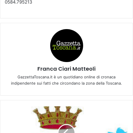
0584.795213
Franca Ciari Matteoli
GazzettaToscana.it è un quotidiano online di cronaca
indipendente sui fatti che circondano la zona della Toscana.
E
m
p
o