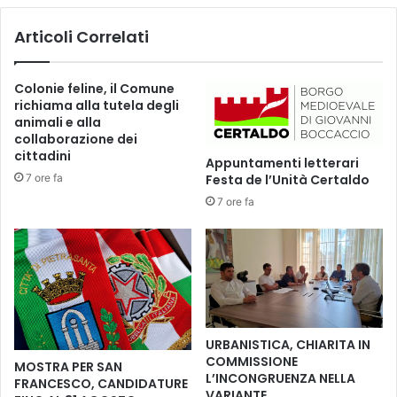
r
A
Articoli Correlati
t
N
a
T
l
A
Colonie feline, il Comune
d
,
richiama alla tutela degli
o
W
animali e alla
,
E
collaborazione dei
F
E
cittadini
Appuntamenti letterari
u
K
7 ore fa
Festa de l’Unità Certaldo
c
E
e
7 ore fa
N
c
D
c
D
h
I
i
S
o
H
e
O
V
P
URBANISTICA, CHIARITA IN
i
P
COMMISSIONE
MOSTRA PER SAN
n
I
L’INCONGRUENZA NELLA
FRANCESCO, CANDIDATURE
c
N
VARIANTE