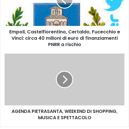
l
i
,
C
a
Empoli, Castelfiorentino, Certaldo, Fucecchio e
s
Vinci: circa 40 milioni di euro di finanziamenti
t
e
PNRR a rischio
l
f
A
i
G
o
E
r
N
e
D
n
A
t
P
i
I
n
E
o
AGENDA PIETRASANTA, WEEKEND DI SHOPPING,
T
,
MUSICA E SPETTACOLO
R
C
A
e
S