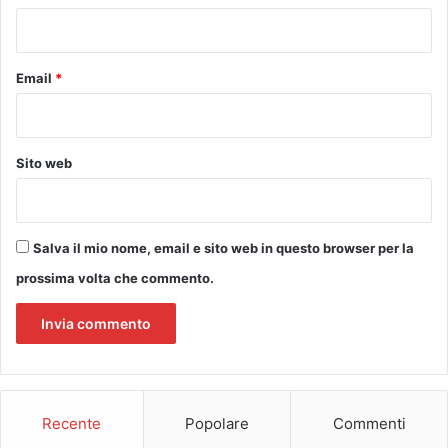
o
*
d
i
f
Email
*
i
n
a
n
Sito web
z
i
a
m
Salva il mio nome, email e sito web in questo browser per la
e
n
prossima volta che commento.
t
i
P
N
R
R
Recente
Popolare
Commenti
a
r