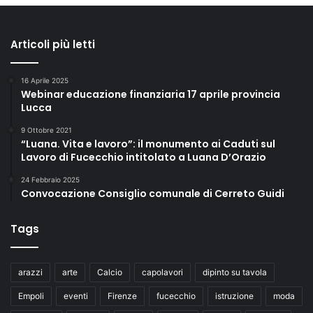
Articoli più letti
16 Aprile 2025
Webinar educazione finanziaria 17 aprile provincia
Lucca
9 Ottobre 2021
“Luana. Vita e lavoro”: il monumento ai Caduti sul
Lavoro di Fucecchio intitolato a Luana D’Orazio
24 Febbraio 2025
Convocazione Consiglio comunale di Cerreto Guidi
Tags
arazzi
arte
Calcio
capolavori
dipinto su tavola
Empoli
eventi
Firenze
fucecchio
istruzione
moda