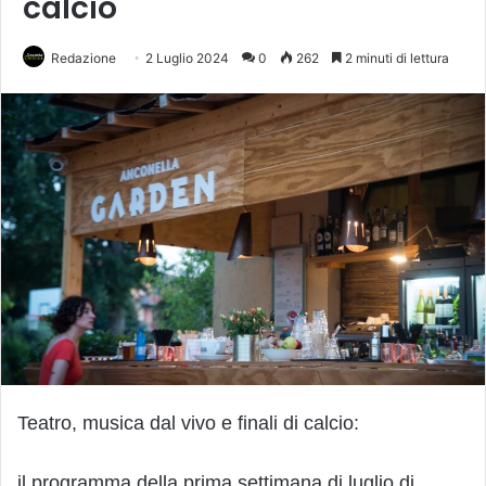
calcio
Redazione
2 Luglio 2024
0
262
2 minuti di lettura
Teatro, musica dal vivo e finali di calcio:
il programma della prima settimana di luglio di