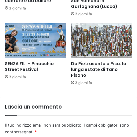
cantare e da ballare
San Romano in
u
a
Garfagnana (Lucca)
3 giorni fa
t
S
3 giorni fa
t
c
o
u
v
d
i
e
a
r
”
i
a
e
d
SENZA FILI – Pinocchio
Da Pietrasanta a Pisa: la
a
Street Festival
lunga estate di Tano
A
l
Pisano
v
R
3 giorni fa
a
a
3 giorni fa
n
l
e
l
e
y
Lascia un commento
a
V
l
a
P
l
Il tuo indirizzo email non sarà pubblicato.
I campi obbligatori sono
a
d
contrassegnati
*
l
i