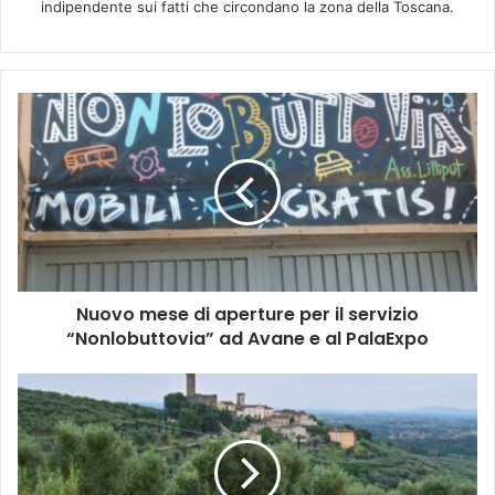
indipendente sui fatti che circondano la zona della Toscana.
N
u
o
v
o
m
e
s
e
Nuovo mese di aperture per il servizio
d
“Nonlobuttovia” ad Avane e al PalaExpo
i
a
p
A
e
R
r
T
t
M
u
o