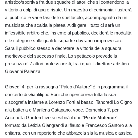
artistico/sportiva fra due squadre di attori che si contendono la
vittoria a colpi di gag e risate. Un maestro di cerimonia illustrerà
al pubblico le varie fasi dello spettacolo, accompagnato da un
musicista che scalda la platea. A dirigere il tutto ci sarà un
inflessibile arbitro che, insieme al pubblico, deciderà le modalità
e le categorie sulle quali le squadre dovranno improvvisare.
Sarà il pubblico stesso a decretare la vittoria della squadra
meritevole del successo finale. Lo spettacolo prevede la
presenza di 7 attori professionisti, tra i quali il direttore artistico
Giovanni Palanza.
Giovedì 4, per la rassegna “Palco d’Autore” è in programma il
concerto di Gianfilippo Boni che ripercorrerà tutta la sua
discografia insieme a Lorenzo Forti al basso, Tancredi Lo Cigno
alla batteria e Marilena Catapano, voce. Domenica 7, per
Anconella Garden Live si esibirà il duo “
Pe de
Moleque
“,
formato da Letizia Giangrandi al flauto e Francesco Santoro alla
chitarra, con un repertorio che abbraccia sia la musica classica