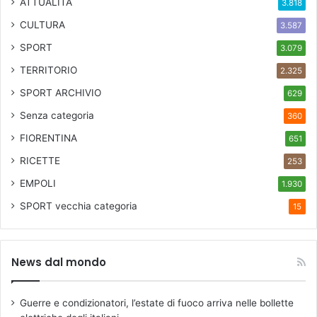
ATTUALITÀ
3.818
CULTURA
3.587
SPORT
3.079
TERRITORIO
2.325
SPORT ARCHIVIO
629
Senza categoria
360
FIORENTINA
651
RICETTE
253
EMPOLI
1.930
SPORT
vecchia categoria
15
News dal mondo
Guerre e condizionatori, l’estate di fuoco arriva nelle bollette