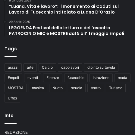
9 Ottobre 2021
“Luana. Vita e lavoro”: il monumento ai Caduti sul
Lavoro di Fucecchio intitolato a Luana D’Orazio
29 Aprile 2025
LEGGENDA Festival della lettura e dell’ascolto
PATROCINIO MIC e MOSTRE dal 9 all’11 maggio Empoli
Tags
arazzi
arte
Calcio
capolavori
dipinto su tavola
Empoli
eventi
Firenze
fucecchio
istruzione
moda
MOSTRA
musica
Nuoto
scuola
teatro
Turismo
Uffizi
Info
REDAZIONE