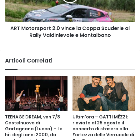
r
t
e
o
p
r
e
s
r
ART Motorsport 2.0 vince la Coppa Scuderie al
p
i
Rally Valdinievole e Montalbano
o
l
r
s
t
e
2
Articoli Correlati
r
.
v
0
i
v
z
i
i
n
o
c
“
e
N
l
o
a
TEENAGE DREAM, ven 7/8
Ultim’ora – GATTI MÉZZI:
n
C
Castelnuovo di
rinviato al 25 agosto il
l
o
Garfagnana (Lucca) – Le
concerto di stasera alla
o
p
hit degli anni 2000, da
Fortezza delle Verrucole di
b
p