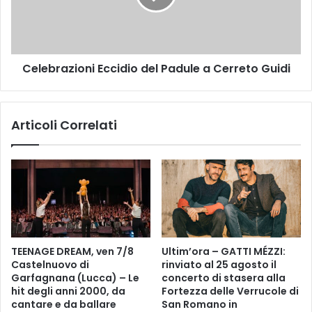
t
r
t
a
a
z
,
i
c
Celebrazioni Eccidio del Padule a Cerreto Guidi
o
a
n
l
i
a
E
Articoli Correlati
i
c
l
c
c
i
o
d
s
i
t
o
o
d
d
e
e
l
TEENAGE DREAM, ven 7/8
Ultim’ora – GATTI MÉZZI:
l
P
Castelnuovo di
rinviato al 25 agosto il
b
a
Garfagnana (Lucca) – Le
concerto di stasera alla
i
d
hit degli anni 2000, da
Fortezza delle Verrucole di
g
u
cantare e da ballare
San Romano in