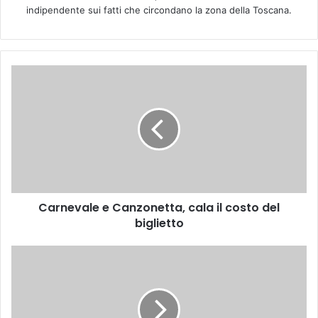
indipendente sui fatti che circondano la zona della Toscana.
C
a
r
n
e
v
a
l
e
Carnevale e Canzonetta, cala il costo del
e
biglietto
C
a
n
C
z
e
o
l
n
e
e
b