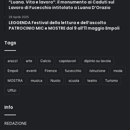
“Luana. Vita e lavoro”: il monumento ai Caduti sul
Lavoro di Fucecchio intitolato a Luana D’Orazio
29 Aprile 2025
LEGGENDA Festival della lettura e dell’ascolto
PATROCINIO MIC e MOSTRE dal 9 all’11 maggio Empoli
Tags
arazzi
arte
Calcio
capolavori
dipinto su tavola
Empoli
eventi
Firenze
fucecchio
istruzione
moda
MOSTRA
musica
Nuoto
scuola
teatro
Turismo
Uffizi
Info
REDAZIONE