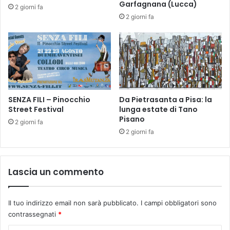
l
Garfagnana (Lucca)
l
2 giorni fa
i
e
2 giorni fa
e
a
t
C
t
e
o
r
r
e
t
SENZA FILI – Pinocchio
Da Pietrasanta a Pisa: la
o
Street Festival
lunga estate di Tano
G
Pisano
u
2 giorni fa
2 giorni fa
i
d
i
Lascia un commento
Il tuo indirizzo email non sarà pubblicato.
I campi obbligatori sono
contrassegnati
*