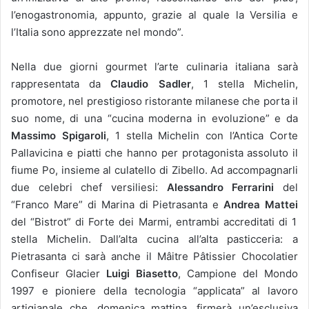
l’enogastronomia, appunto, grazie al quale la Versilia e
l’Italia sono apprezzate nel mondo”.
Nella due giorni gourmet l’arte culinaria italiana sarà
rappresentata da
Claudio Sadler
, 1 stella Michelin,
promotore, nel prestigioso ristorante milanese che porta il
suo nome, di una “cucina moderna in evoluzione” e da
Massimo Spigaroli
, 1 stella Michelin con l’Antica Corte
Pallavicina e piatti che hanno per protagonista assoluto il
fiume Po, insieme al culatello di Zibello. Ad accompagnarli
due celebri chef versiliesi:
Alessandro Ferrarini
del
“Franco Mare” di Marina di Pietrasanta e
Andrea Mattei
del “Bistrot” di Forte dei Marmi, entrambi accreditati di 1
stella Michelin. Dall’alta cucina all’alta pasticceria: a
Pietrasanta ci sarà anche il Mâitre Pâtissier Chocolatier
Confiseur Glacier
Luigi Biasetto
, Campione del Mondo
1997 e pioniere della tecnologia “applicata” al lavoro
artigianale che, domenica mattina, firmerà un’esclusiva