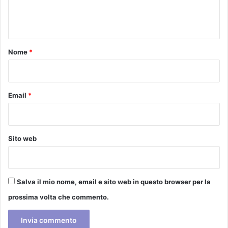
e
M
o
n
t
t
o
o
m
Nome
*
o
*
n
d
i
Email
*
a
l
e
2
Sito web
0
1
8
Salva il mio nome, email e sito web in questo browser per la
prossima volta che commento.