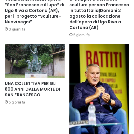
n
a
“San Francesco e il lupo” di
sculture per san Francesco
i
z
Ugo Riva a Cortona (AR),
in tutta Italia|Domani 2
c
i
per il progetto “Sculture-
agosto la collocazione
a
o
Nuovi segni”
dell’opera di Ugo Riva a
3
Cortona (AR)
n
3 giorni fa
g
e
5 giorni fa
i
d
u
e
g
l
n
l
o
’
i
o
n
s
UNA COLLETTIVA PER GLI
p
p
800 ANNI DALLA MORTE DI
i
e
SAN FRANCESCO
a
d
z
5 giorni fa
a
z
l
a
e
X
d
X
e
I