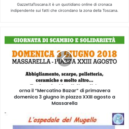
GazzettaToscana.it è un quotidiano online di cronaca
indipendente sui fatti che circondano la zona della Toscana.
o
r
n
a
i
l
“
M
e
orna il “Mercatino Bazar” di primavera
r
domenica 3 giugno in piazza XXIII agosto a
c
a
Massarella
t
i
P
n
a
o
r