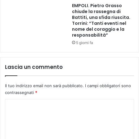
l
EMPOLI. Pietro Grasso
I
M
chiude la rassegna di
I
u
Battiti, una sfida riuscita.
a
g
Torrini: “Tanti eventi nel
g
e
nome del coraggio e la
o
l
responsabilità”
s
l
5 giorni fa
t
o
o
i
a
n
M
o
Lascia un commento
a
c
s
c
s
a
Il tuo indirizzo email non sarà pubblicato.
I campi obbligatori sono
a
s
contrassegnati
*
r
i
e
C
o
l
n
o
l
e
m
a
d
e
m
l