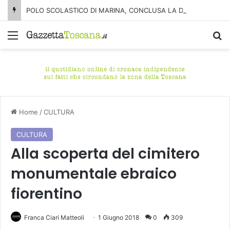
POLO SCOLASTICO DI MARINA, CONCLUSA LA DEMOLIZIONE DELL’ALA NORD-SUD
Menu
C
Home
/
CULTURA
CULTURA
Alla scoperta del cimitero
monumentale ebraico
fiorentino
Franca Ciari Matteoli
1 Giugno 2018
0
309