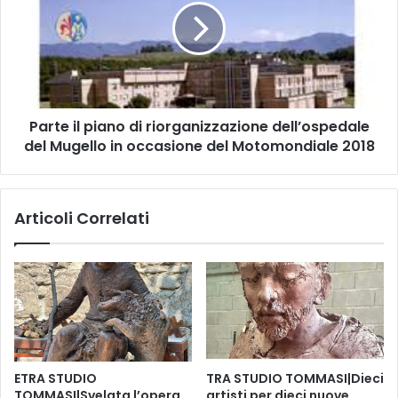
B
t
a
e
z
i
a
l
r
p
”
i
d
Parte il piano di riorganizzazione dell’ospedale
a
i
del Mugello in occasione del Motomondiale 2018
n
p
o
r
d
i
i
Articoli Correlati
m
r
a
i
v
o
e
r
r
g
a
a
d
n
o
i
m
z
ETRA STUDIO
TRA STUDIO TOMMASI|Dieci
e
z
TOMMASI|Svelata l’opera
artisti per dieci nuove