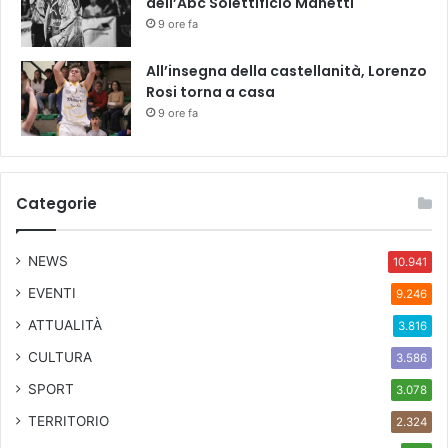
dell’Abc Solettificio Manetti
9 ore fa
All’insegna della castellanità, Lorenzo
Rosi torna a casa
9 ore fa
Categorie
NEWS
10.941
EVENTI
9.246
ATTUALITÀ
3.816
CULTURA
3.586
SPORT
3.078
TERRITORIO
2.324