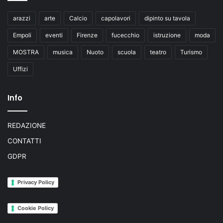
arazzi
arte
Calcio
capolavori
dipinto su tavola
Empoli
eventi
Firenze
fucecchio
istruzione
moda
MOSTRA
musica
Nuoto
scuola
teatro
Turismo
Uffizi
Info
REDAZIONE
CONTATTI
GDPR
Privacy Policy
Cookie Policy