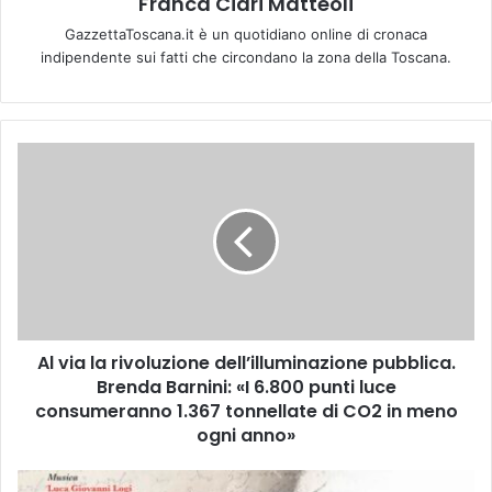
Franca Ciari Matteoli
GazzettaToscana.it è un quotidiano online di cronaca
indipendente sui fatti che circondano la zona della Toscana.
A
l
v
i
a
l
a
r
i
Al via la rivoluzione dell’illuminazione pubblica.
v
Brenda Barnini: «I 6.800 punti luce
o
l
consumeranno 1.367 tonnellate di CO2 in meno
u
ogni anno»
z
i
L