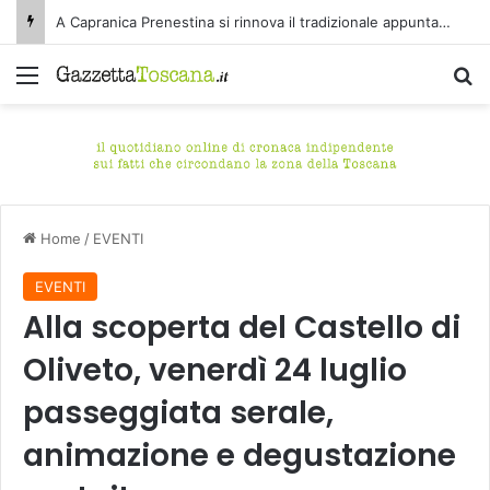
A Capranica Prenestina si rinnova il tradizionale appuntamento con il Concerto di Ferragosto presso il Tempio della Maddalena.
Menu
C
Home
/
EVENTI
EVENTI
Alla scoperta del Castello di
Oliveto, venerdì 24 luglio
passeggiata serale,
animazione e degustazione