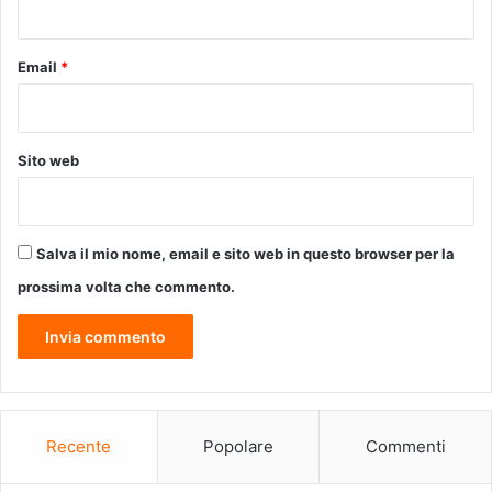
*
u
m
e
Email
*
r
a
n
n
Sito web
o
1
.
3
Salva il mio nome, email e sito web in questo browser per la
6
7
prossima volta che commento.
t
o
n
n
e
l
Recente
Popolare
Commenti
l
a
t