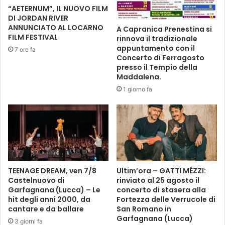
n
“AETERNUM”, IL NUOVO FILM
u
o
DI JORDAN RIVER
b
s
ANNUNCIATO AL LOCARNO
A Capranica Prenestina si
b
p
FILM FESTIVAL
rinnova il tradizionale
l
e
appuntamento con il
7 ore fa
i
t
Concerto di Ferragosto
c
t
presso il Tempio della
a
a
Maddalena.
.
c
1 giorno fa
B
o
r
l
e
o
n
d
d
e
a
l
B
M
a
TEENAGE DREAM, ven 7/8
Ultim’ora – GATTI MÉZZI:
a
r
Castelnuovo di
rinviato al 25 agosto il
g
Garfagnana (Lucca) – Le
concerto di stasera alla
n
g
hit degli anni 2000, da
Fortezza delle Verrucole di
i
i
cantare e da ballare
San Romano in
n
o
Garfagnana (Lucca)
i
3 giorni fa
F