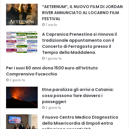
e
“AETERNUM”, IL NUOVO FILM DI JORDAN
d
RIVER ANNUNCIATO AL LOCARNO FILM
i
FESTIVAL
C
7 ore fa
O
A Capranica Prenestina si rinnova il
2
tradizionale appuntamento con il
i
Concerto di Ferragosto presso il
n
Tempio della Maddalena.
m
1 giorno fa
e
n
Per i suoi 60 anni dona 1500 euro all’Istituto
o
Comprensivo Fucecchio
o
2 giorni fa
g
Etna paralizza gli arrivi a Catania:
n
cosa possono fare davvero i
i
passeggeri
a
2 giorni fa
n
n
Il nuovo Centro Medico Diagnostico
o
della Misericordia di Empoli entra
»