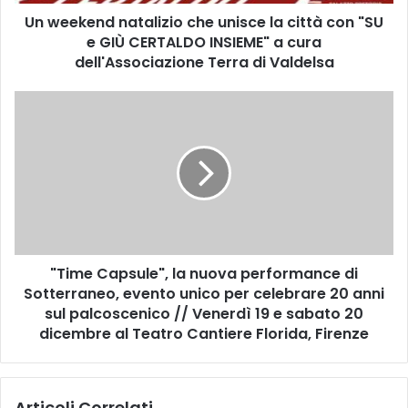
d
Un weekend natalizio che unisce la città con "SU
n
e GIÙ CERTALDO INSIEME" a cura
a
t
dell'Associazione Terra di Valdelsa
a
l
"
i
T
z
i
i
m
o
e
c
C
h
a
e
p
u
s
n
"Time Capsule", la nuova performance di
u
i
Sotterraneo, evento unico per celebrare 20 anni
l
s
e
sul palcoscenico // Venerdì 19 e sabato 20
c
"
dicembre al Teatro Cantiere Florida, Firenze
e
,
l
l
a
a
c
Articoli Correlati
n