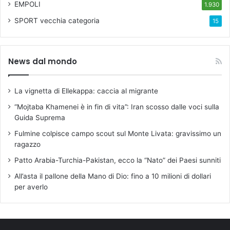
t
EMPOLI
1.930
r
SPORT
vecchia categoria
15
o
C
a
n
News dal mondo
t
i
e
La vignetta di Ellekappa: caccia al migrante
r
“Mojtaba Khamenei è in fin di vita”: Iran scosso dalle voci sulla
e
Guida Suprema
F
l
Fulmine colpisce campo scout sul Monte Livata: gravissimo un
o
ragazzo
r
Patto Arabia-Turchia-Pakistan, ecco la “Nato” dei Paesi sunniti
i
d
All’asta il pallone della Mano di Dio: fino a 10 milioni di dollari
a
per averlo
,
F
i
r