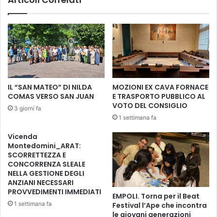
i
u
t
o
t
v
à
a
c
p
o
e
n
r
"
f
IL “SAN MATEO” DI NILDA
MOZIONI EX CAVA FORNACE
S
o
COMAS VERSO SAN JUAN
E TRASPORTO PUBBLICO AL
U
r
VOTO DEL CONSIGLIO
3 giorni fa
e
m
1 settimana fa
G
a
I
n
Vicenda
Ù
c
Montedomini_ARAT:
C
e
SCORRETTEZZA E
E
d
CONCORRENZA SLEALE
R
i
NELLA GESTIONE DEGLI
T
ANZIANI NECESSARI
S
A
PROVVEDIMENTI IMMEDIATI
o
EMPOLI. Torna per il Beat
L
t
1 settimana fa
Festival l’Ape che incontra
D
t
le giovani generazioni