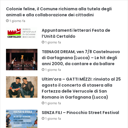
l
c
Colonie feline, il Comune richiama alla tutela degli
s
o
animali e alla collaborazione dei cittadini
a
s
1 giorno fa
c
e
Appuntamenti letterari Festa de
n
l’Unità Certaldo
i
1 giorno fa
c
TEENAGE DREAM, ven 7/8 Castelnuovo
o
di Garfagnana (Lucca) – Le hit degli
/
anni 2000, da cantare e da ballare
/
1 giorno fa
V
e
Ultim’ora – GATTI MÉZZI: rinviato al 25
n
agosto il concerto di stasera alla
e
Fortezza delle Verrucole di San
r
Romano in Garfagnana (Lucca)
d
1 giorno fa
ì
SENZA FILI – Pinocchio Street Festival
1
1 giorno fa
9
e