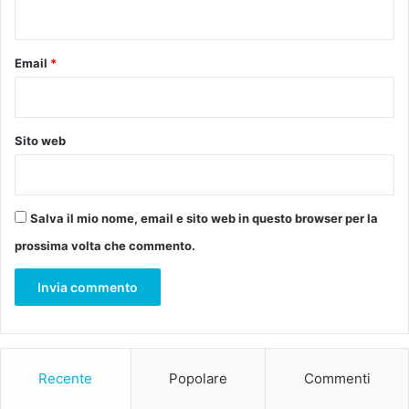
s
r
*
o
c
c
e
i
l
Email
*
a
e
z
b
i
r
o
a
Sito web
n
r
e
e
T
2
e
0
Salva il mio nome, email e sito web in questo browser per la
r
a
prossima volta che commento.
r
n
a
n
d
i
i
s
V
u
a
l
l
p
Recente
Popolare
Commenti
d
a
e
l