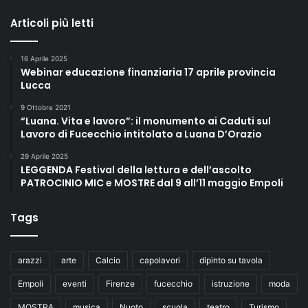
e
Articoli più letti
n
z
e
16 Aprile 2025
Webinar educazione finanziaria 17 aprile provincia
Lucca
9 Ottobre 2021
“Luana. Vita e lavoro”: il monumento ai Caduti sul
Lavoro di Fucecchio intitolato a Luana D’Orazio
29 Aprile 2025
LEGGENDA Festival della lettura e dell’ascolto
PATROCINIO MIC e MOSTRE dal 9 all’11 maggio Empoli
Tags
arazzi
arte
Calcio
capolavori
dipinto su tavola
Empoli
eventi
Firenze
fucecchio
istruzione
moda
MOSTRA
musica
Nuoto
scuola
teatro
Turismo