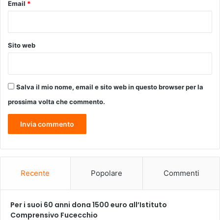
Email
*
f
e
m
m
Sito web
i
n
i
l
Salva il mio nome, email e sito web in questo browser per la
e
,
prossima volta che commento.
a
M
a
i
l
a
C
Recente
Popolare
Commenti
a
m
m
Per i suoi 60 anni dona 1500 euro all’Istituto
i
Comprensivo Fucecchio