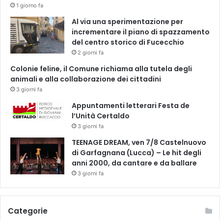
l
1 giorno fa
l
Al via una sperimentazione per
i
incrementare il piano di spazzamento
i
del centro storico di Fucecchio
l
2 giorni fa
t
i
Colonie feline, il Comune richiama alla tutela degli
t
animali e alla collaborazione dei cittadini
o
3 giorni fa
l
Appuntamenti letterari Festa de
o
l’Unità Certaldo
p
r
3 giorni fa
o
TEENAGE DREAM, ven 7/8 Castelnuovo
v
di Garfagnana (Lucca) – Le hit degli
i
anni 2000, da cantare e da ballare
n
3 giorni fa
c
i
a
l
Categorie
e