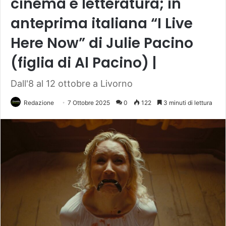
cinema e letteratura; in
anteprima italiana “I Live
Here Now” di Julie Pacino
(figlia di Al Pacino) |
Dall'8 al 12 ottobre a Livorno
Redazione
7 Ottobre 2025
0
122
3 minuti di lettura