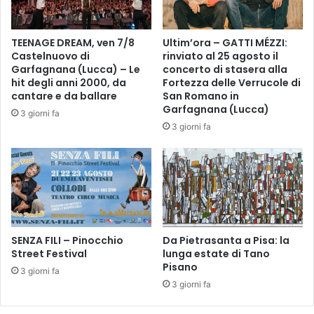
t
u
e
s
r
h
TEENAGE DREAM, ven 7/8
Ultim’ora – GATTI MÉZZI:
o
i
Castelnuovo di
rinviato al 25 agosto il
s
T
Garfagnana (Lucca) – Le
concerto di stasera alla
a
a
hit degli anni 2000, da
Fortezza delle Verrucole di
”
k
cantare e da ballare
San Romano in
:
e
Garfagnana (Lucca)
3 giorni fa
N
n
3 giorni fa
o
o
e
u
m
c
i
h
A
i
r
p
t
o
i
SENZA FILI – Pinocchio
Da Pietrasanta a Pisa: la
r
Street Festival
lunga estate di Tano
n
t
Pisano
o
a
3 giorni fa
v
l
3 giorni fa
i
a
n
d