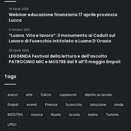
16 Aprile 2025
Webinar educazione finanziaria 17 aprile provincia
Lucca
9 Ottobre 2021
“Luana. Vita e lavoro”: il monumento ai Caduti sul
Lavoro di Fucecchio intitolato a Luana D’Orazio
29 Aprile 2025
LEGGENDA Festival della lettura e dell’ascolto
PATROCINIO MIC e MOSTRE dal 9 all’11 maggio Empoli
Tags
arazzi
arte
Calcio
capolavori
dipinto su tavola
Empoli
eventi
Firenze
fucecchio
istruzione
moda
MOSTRA
musica
Nuoto
scuola
teatro
Turismo
Uffizi