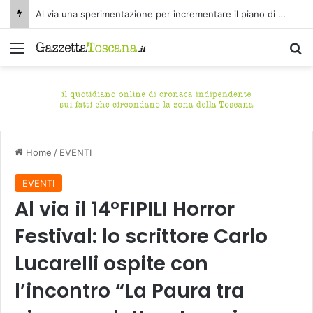
Al via una sperimentazione per incrementare il piano di spazzamento del centro storico di Fucecchio
Menu
C
Home
/
EVENTI
EVENTI
Al via il 14°FIPILI Horror
Festival: lo scrittore Carlo
Lucarelli ospite con
l’incontro “La Paura tra