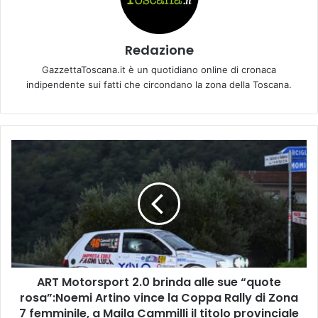
Redazione
GazzettaToscana.it è un quotidiano online di cronaca
indipendente sui fatti che circondano la zona della Toscana.
A
R
T
M
o
t
o
r
s
ART Motorsport 2.0 brinda alle sue “quote
p
rosa”:Noemi Artino vince la Coppa Rally di Zona
o
r
7 femminile, a Maila Cammilli il titolo provinciale