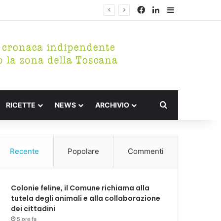
Facebook
LinkedIn
Barra lateral
Cerca per
RICETTE
NEWS
ARCHIVIO
Recente
Popolare
Commenti
Colonie feline, il Comune richiama alla
tutela degli animali e alla collaborazione
dei cittadini
5 ore fa