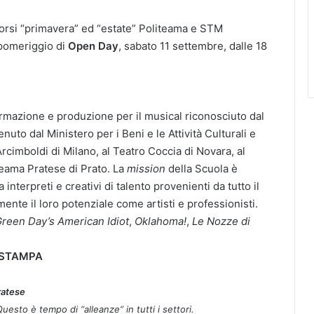
 corsi “primavera” ed “estate” Politeama e STM
pomeriggio
di
Open Day
,
sabato 11
settembre,
dalle
18
formazione e produzione per il musical riconosciuto dal
enuto
dal
Ministero
per
i
Beni
e
le
Attività
Culturali
e
rcimboldi di Milano, al Teatro Coccia di Novara, al
teama Pratese di Prato. La
mission
della Scuola è
a interpreti e creativi di talento provenienti da tutto il
ente il loro potenziale come artisti e professionisti.
reen Day’s American Idiot
,
Oklahoma!
,
Le Nozze di
 STAMPA
ratese
esto è tempo di “alleanze” in tutti i settori.