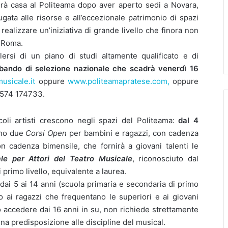
rà casa al Politeama dopo aver aperto sedi a Novara,
gata alle risorse e all’eccezionale patrimonio di spazi
realizzare un’iniziativa di grande livello che finora non
e Roma.
ersi di un piano di studi altamente qualificato e di
bando di selezione nazionale che scadrà venerdì 16
usicale.it
oppure
www.politeamapratese.com,
oppure
 0574 174733.
ccoli artisti crescono negli spazi del Politeama:
dal
4
nno due
Corsi
Open
per bambini e ragazzi, con cadenza
n cadenza bimensile, che fornirà a giovani talenti le
le
per
Attori
del
Teatro
Musicale
, riconosciuto dal
 primo livello, equivalente a laurea.
 dai 5 ai 14 anni (scuola primaria e secondaria di primo
o ai ragazzi che frequentano le superiori e ai giovani
uò accedere dai 16 anni in su, non richiede strettamente
a predisposizione alle discipline del musical.