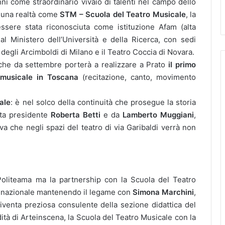
nni come straordinario vivaio di talenti nel campo dello
i una realtà come
STM – Scuola del Teatro Musicale
, la
essere stata riconosciuta come istituzione Afam (alta
al Ministero dell’Università e della Ricerca, con sedi
 degli Arcimboldi di Milano e il Teatro Coccia di Novara.
che da settembre porterà a realizzare a Prato
il primo
o musicale in Toscana
(recitazione, canto, movimento
ale
: è nel solco della continuità che prosegue la storia
nta presidente
Roberta Betti
e da
Lamberto Muggiani
,
va che negli spazi del teatro di via Garibaldi verrà non
oliteama ma la partnership con la Scuola del Teatro
e nazionale mantenendo il legame con
Simona Marchini
,
iventa preziosa consulente della sezione didattica del
dità di Arteinscena, la Scuola del Teatro Musicale con la