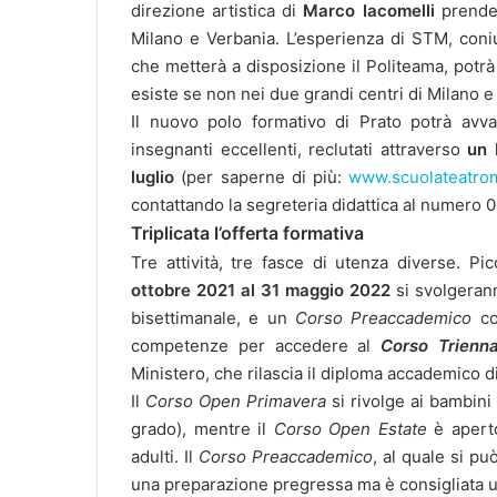
direzione artistica di
Marco Iacomelli
prende
Milano e Verbania. L’esperienza di STM, coniu
che metterà a disposizione il Politeama, potrà 
esiste se non nei due grandi centri di Milano 
Il nuovo polo formativo di Prato potrà avval
insegnanti eccellenti, reclutati attraverso
un 
luglio
(per saperne di più:
www.scuolateatrom
contattando la segreteria didattica al numero
Triplicata l’offerta formativa
Tre attività, tre fasce di utenza diverse. Pi
ottobre
2021
al
31
maggio
2022
si svolgera
bisettimanale, e un
Corso Preaccademico
co
competenze per accedere al
Corso
Trienna
Ministero, che rilascia il diploma accademico di
Il
Corso Open Primavera
si rivolge ai bambini
grado), mentre il
Corso
Open
Estate
è apert
adulti. Il
Corso Preaccademico
, al quale si p
una preparazione pregressa ma è consigliata un