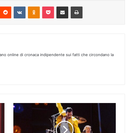
Reddit
VKontakte
Odnoklassniki
Pocket
Condividi via mail
Stampa
ano online di cronaca indipendente sui fatti che circondano la
‘
O
u
v
e