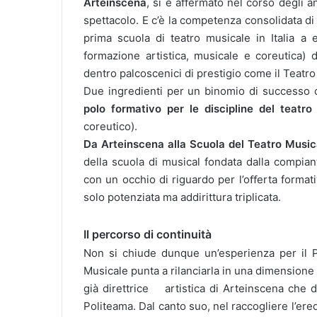
Arteinscena
, si è affermato nel corso degli a
spettacolo. E c’è la competenza consolidata d
prima scuola di teatro musicale in Italia a 
formazione artistica, musicale e coreutica) d
dentro palcoscenici di prestigio come il Teatro
Due ingredienti per un binomio di successo 
polo formativo per le discipline del teatr
coreutico).
Da Arteinscena alla Scuola del Teatro Music
della scuola di musical fondata dalla compia
con un occhio di riguardo per l’o
ﬀ
erta formati
solo potenziata ma addirittura triplicata.
Il percorso di continuità
Non si chiude dunque un’esperienza per il P
Musicale punta a rilanciarla in una dimension
già direttrice artistica di Arteinscena che d
Politeama. Dal canto suo, nel raccogliere l’ere