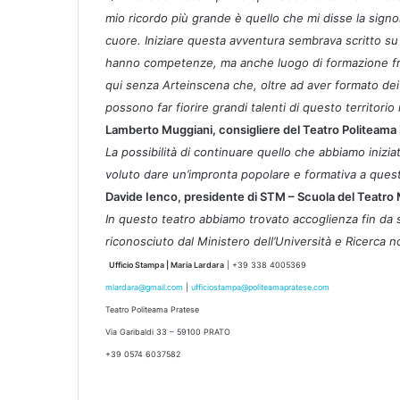
mio ricordo più grande è quello che mi disse la signor
cuore. Iniziare questa avventura sembrava scritto su 
hanno competenze, ma anche luogo di formazione fra 
qui senza Arteinscena che, oltre ad aver formato dei g
possono far fiorire grandi talenti di questo territorio
Lamberto Muggiani, consigliere del Teatro Politeama
La possibilità di continuare quello che abbiamo iniz
voluto dare un’impronta popolare e formativa a questo
Davide Ienco, presidente di STM – Scuola del Teatro
In questo teatro abbiamo trovato accoglienza fin da s
riconosciuto dal Ministero dell’Università e Ricerca n
Ufficio Stampa | Maria Lardara
| +39 338 4005369
mlardara@gmail.com
|
ufficiostampa@politeamapratese.com
Teatro Politeama Pratese
Via Garibaldi 33 – 59100 PRATO
+39 0574 6037582