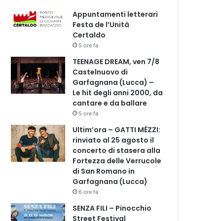
Appuntamenti letterari
Festa de l’Unità
Certaldo
5 ore fa
TEENAGE DREAM, ven 7/8
Castelnuovo di
Garfagnana (Lucca) –
Le hit degli anni 2000, da
cantare e da ballare
5 ore fa
Ultim’ora – GATTI MÉZZI:
rinviato al 25 agosto il
concerto di stasera alla
Fortezza delle Verrucole
di San Romano in
Garfagnana (Lucca)
6 ore fa
SENZA FILI – Pinocchio
Street Festival