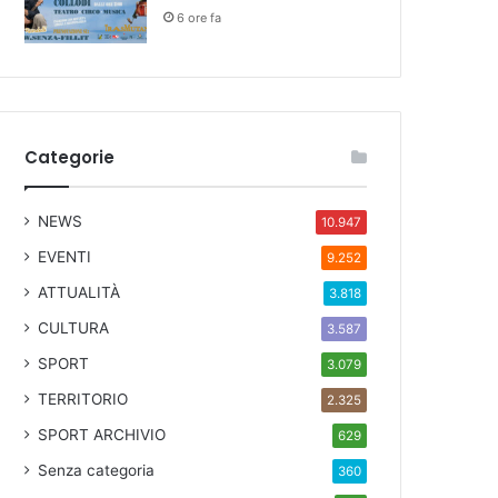
6 ore fa
Categorie
NEWS
10.947
EVENTI
9.252
ATTUALITÀ
3.818
CULTURA
3.587
SPORT
3.079
TERRITORIO
2.325
SPORT ARCHIVIO
629
Senza categoria
360