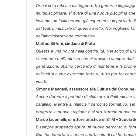
Ormai si fa fatica a distinguere fra generi e linguagg
multidisciplinare, si nutre di una nuova disciplina ch
insieme. In Italia c’erano già esperienze importanti 
del teatro musicale di questo livello. Noi vogliamo fa
dell’amministrazione comunale»
Matteo Biffoni, sindaco di Prato
Questa è una novità nella continuità. Nel solco di un’at
rimanendo nell’indirizzo che ci eravamo sempre dati:
generazioni. Stiamo cercando di mantenere la prome
della città e che avremmo fatto di tutto per far con
voluto.
Simone Mangani, assessore alla Cultura del Comune d
Anche durante il periodo di chiusura, il Politeama è 
parallelo. Mentre si rilancia il percorso formativo, s’
progetta la nuova stagione e si strutturano nuove co
Marco Iacomelli, direttore artistico di STM – Scuola 
È sempre stupendo aprire un nuovo percorso di forma
Qui ha debuttato il primo spettacolo di cui ho firmato