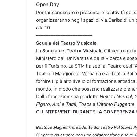
Open Day
Per far conoscere e presentare le attività dei
organizzeranno
negli
spazi
di
via
Garibaldi
un 
alle
19.
–––––––––––––––––––––––
Scuola del Teatro Musicale
La
Scuola del Teatro Musicale
è il centro di 
Ministero
dell’Università
e
della
Ricerca
e
sost
per
il
Turismo. La STM ha sedi al Teatro degli A
Teatro Il
Maggiore di Verbania e al Teatro Poli
fornire il più alto
livello di formazione artistica 
mondo, in modo che possano
realizzare pienam
Dalla fondazione ha prodotto
Next to Normal
,
G
Figaro
,
Ami e Tami
,
Tosca
e
L’Attimo
Fuggente
.
GLI INTERVENTI DURANTE LA CONFERENZA
Beatrice Magnolfi, presidente del Teatro Politeama P
Si riparte da ottobre con una collaborazione nuova. Qu