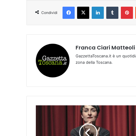
Facebook
X
LinkedIn
Tumblr
Pinterest
Condividi
Franca Ciari Matteoli
GazzettaToscana.it è un quotidi
zona della Toscana.
P
I
E
R
G