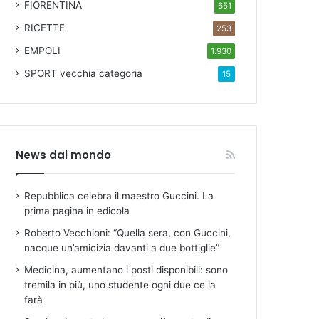
FIORENTINA
651
RICETTE
253
EMPOLI
1.930
SPORT
vecchia categoria
15
News dal mondo
Repubblica celebra il maestro Guccini. La
prima pagina in edicola
Roberto Vecchioni: “Quella sera, con Guccini,
nacque un’amicizia davanti a due bottiglie”
Medicina, aumentano i posti disponibili: sono
tremila in più, uno studente ogni due ce la
farà