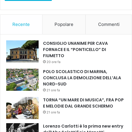
d
i
E
m
Recente
Popolare
Commenti
p
o
l
CONSIGLIO UNANIME PER CAVA
i
FORNACE E IL “PONTICELLO” DI
FIUMETTO
20 ore fa
POLO SCOLASTICO DI MARINA,
CONCLUSA LA DEMOLIZIONE DELL’ALA
NORD-SUD
21 ore fa
TORNA “UN MARE DI MUSICA”, FRA POP
E MELODIE DAL GRANDE SCHERMO
21 ore fa
Lorenzo Carlotti è la prima new entry