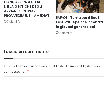
l
r
CONCORRENZA SLEALE
i
NELLA GESTIONE DEGLI
c
c
ANZIANI NECESSARI
o
PROVVEDIMENTI IMMEDIATI
h
r
EMPOLI. Torna per il Beat
e
d
7 giorni fa
Festival l’Ape che incontra
d
d
le giovani generazioni
i
i
7 giorni fa
r
M
a
a
p
r
Lascia un commento
a
c
c
o
i
G
n
Il tuo indirizzo email non sarà pubblicato.
I campi obbligatori sono
a
o
contrassegnati
*
s
t
p
C
t
e
u
r
o
r
e
m
n
t
i
m
t
e
i