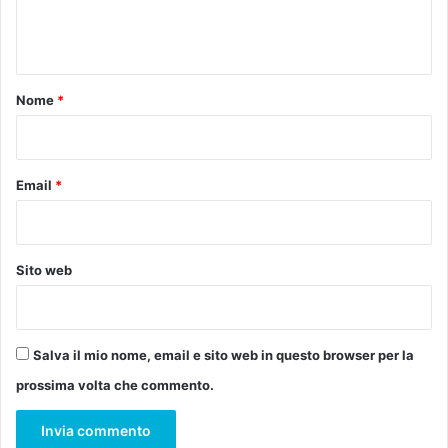
e
d
n
i
u
t
r
o
n
Nome
*
i
*
c
u
r
Email
*
a
t
i
d
Sito web
a
l
C
e
Salva il mio nome, email e sito web in questo browser per la
t
prossima volta che commento.
r
a
s