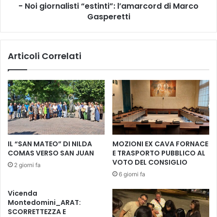
m
- Noi giornalisti “estinti”: l’amarcord di Marco
a
m
Gasperetti
l
a
i
d
s
u
t
Articoli Correlati
e
i
l
“
i
e
b
s
e
t
r
i
a
n
z
t
i
i
IL “SAN MATEO” DI NILDA
MOZIONI EX CAVA FORNACE
o
”
COMAS VERSO SAN JUAN
E TRASPORTO PUBBLICO AL
n
:
VOTO DEL CONSIGLIO
2 giorni fa
i
l
6 giorni fa
p
’
u
a
Vicenda
b
m
Montedomini_ARAT:
b
a
SCORRETTEZZA E