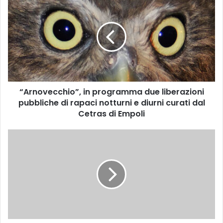
A
r
n
o
v
e
c
c
“Arnovecchio”, in programma due liberazioni
h
pubbliche di rapaci notturni e diurni curati dal
i
o
Cetras di Empoli
”
,
-
i
N
n
o
p
i
r
g
o
i
g
o
r
r
a
n