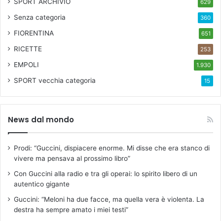
SPORT ARCHIVIO
629
Senza categoria
360
FIORENTINA
651
RICETTE
253
EMPOLI
1.930
SPORT
vecchia categoria
15
News dal mondo
Prodi: “Guccini, dispiacere enorme. Mi disse che era stanco di
vivere ma pensava al prossimo libro”
Con Guccini alla radio e tra gli operai: lo spirito libero di un
autentico gigante
Guccini: “Meloni ha due facce, ma quella vera è violenta. La
destra ha sempre amato i miei testi”