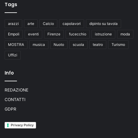
Tags
arazzi
arte
Calcio
capolavori
dipinto su tavola
Empoli
eventi
Firenze
fucecchio
istruzione
moda
MOSTRA
musica
Nuoto
scuola
teatro
Turismo
Uffizi
Info
REDAZIONE
CONTATTI
GDPR
Privacy Policy