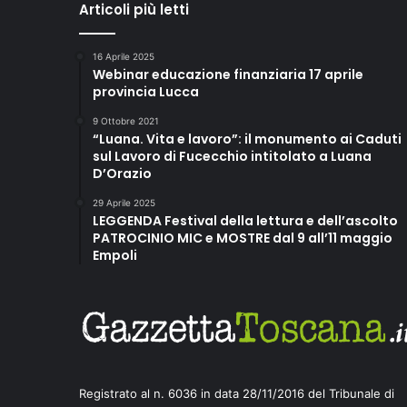
Articoli più letti
e
e
l
16 Aprile 2025
'
Webinar educazione finanziaria 17 aprile
a
provincia Lucca
r
9 Ottobre 2021
t
“Luana. Vita e lavoro”: il monumento ai Caduti
e
sul Lavoro di Fucecchio intitolato a Luana
p
D’Orazio
r
o
29 Aprile 2025
v
LEGGENDA Festival della lettura e dell’ascolto
PATROCINIO MIC e MOSTRE dal 9 all’11 maggio
o
Empoli
c
a
t
o
r
i
a
d
Registrato al n. 6036 in data 28/11/2016 del Tribunale di