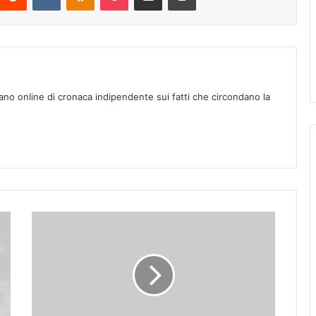
ano online di cronaca indipendente sui fatti che circondano la
_
A
s
s
e
g
n