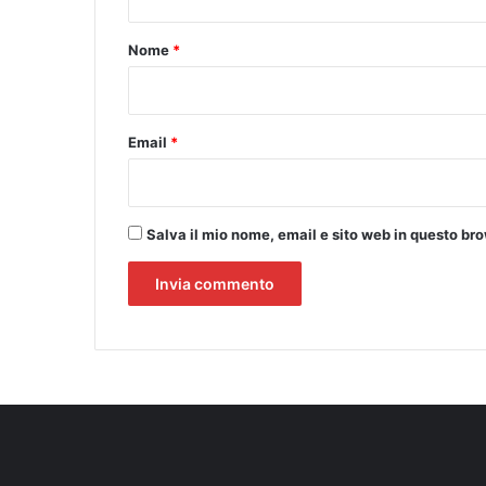
t
i
n
o
Nome
*
s
*
c
e
n
Email
*
a
i
l
t
Salva il mio nome, email e sito web in questo b
e
a
t
r
o
s
o
c
i
a
l