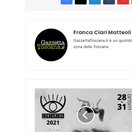
Franca Ciari Matteoli
GazzettaToscana.it è un quotidi
zona della Toscana.
R
i
v
e
l
l
i