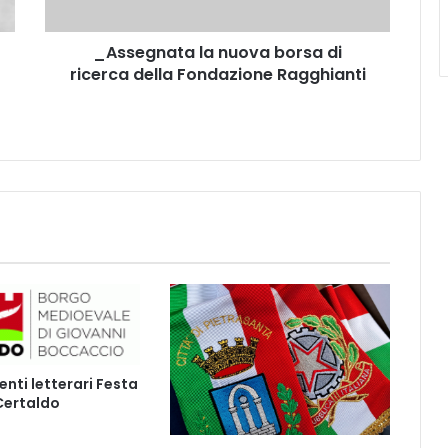
a
t
_Assegnata la nuova borsa di
a
ricerca della Fondazione Ragghianti
l
a
n
u
o
v
a
b
o
r
s
a
d
i
r
ti letterari Festa
i
 Certaldo
c
e