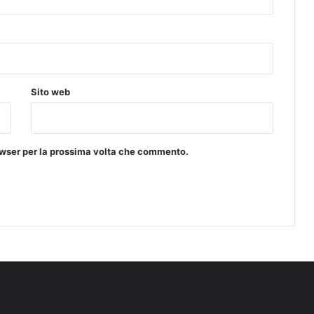
h
i
a
n
t
i
Sito web
rowser per la prossima volta che commento.