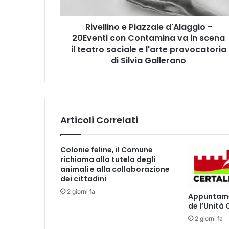
n
o
Rivellino e Piazzale d'Alaggio -
e
20Eventi con Contamina va in scena
P
i
il teatro sociale e l'arte provocatoria
a
di Silvia Gallerano
z
z
a
l
e
Articoli Correlati
d
'
A
Colonie feline, il Comune
l
richiama alla tutela degli
a
animali e alla collaborazione
g
dei cittadini
g
2 giorni fa
Appuntamen
i
de l’Unità
o
2 giorni fa
-