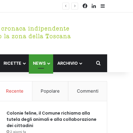
Facebook
LinkedIn
Barra lateral
Cerca per
RICETTE
NEWS
ARCHIVIO
Recente
Popolare
Commenti
Colonie feline, il Comune richiama alla
tutela degli animali e alla collaborazione
dei cittadini
2 giorni fa