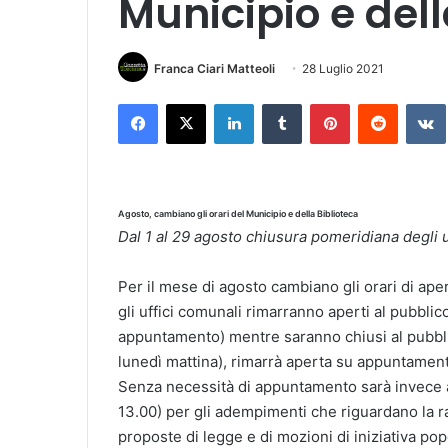
Municipio e dell
Franca Ciari Matteoli
28 Luglio 2021
Facebook
X
LinkedIn
Tumblr
Pinterest
Reddit
VK
Agosto, cambiano gli orari del Municipio e della Biblioteca
Dal 1 al 29 agosto chiusura pomeridiana degli uf
Per il mese di agosto cambiano gli orari di aper
gli uffici comunali rimarranno aperti al pubblic
appuntamento) mentre saranno chiusi al pubblic
lunedì mattina), rimarrà aperta su appuntamento
Senza necessità di appuntamento sarà invece ape
13.00) per gli adempimenti che riguardano la ra
proposte di legge e di mozioni di iniziativa popol