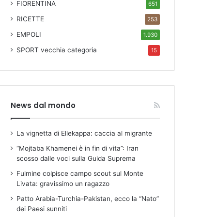
FIORENTINA
651
RICETTE
253
EMPOLI
1.930
SPORT
vecchia categoria
15
News dal mondo
La vignetta di Ellekappa: caccia al migrante
“Mojtaba Khamenei è in fin di vita”: Iran
scosso dalle voci sulla Guida Suprema
Fulmine colpisce campo scout sul Monte
Livata: gravissimo un ragazzo
Patto Arabia-Turchia-Pakistan, ecco la “Nato”
dei Paesi sunniti