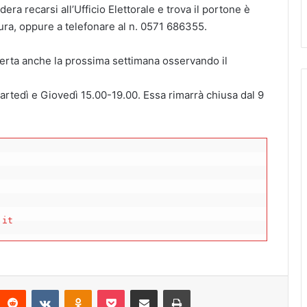
era recarsi all’Ufficio Elettorale e trova il portone è
tura, oppure a telefonare al n. 0571 686355.
perta anche la prossima settimana osservando il
rtedì e Giovedì 15.00-19.00. Essa rimarrà chiusa dal 9
.it
Reddit
VKontakte
Odnoklassniki
Pocket
Condividi via mail
Stampa