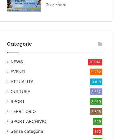
2 giorni fa
Categorie
NEWS
10.947
EVENTI
9.252
ATTUALITÀ
3.818
CULTURA
3.587
SPORT
3.079
TERRITORIO
2.325
SPORT ARCHIVIO
629
Senza categoria
360