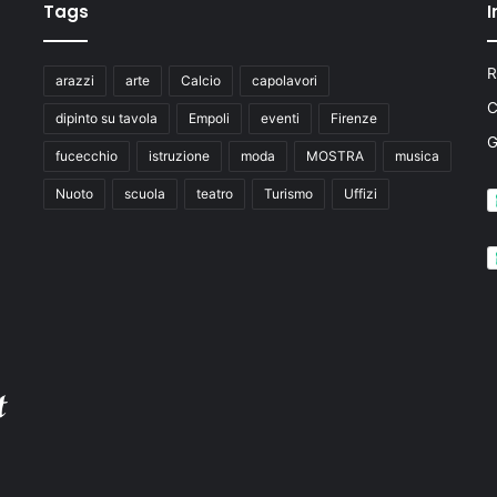
Tags
I
R
arazzi
arte
Calcio
capolavori
C
dipinto su tavola
Empoli
eventi
Firenze
fucecchio
istruzione
moda
MOSTRA
musica
Nuoto
scuola
teatro
Turismo
Uffizi