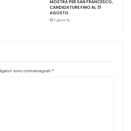
r
MOSTRA PER SAN FRANCESCO,
CANDIDATURE FINO AL 31
c
AGOSTO
a
d
2 giorni fa
e
l
l
a
F
o
n
d
ligatori sono contrassegnati
*
a
z
i
o
n
e
R
a
g
g