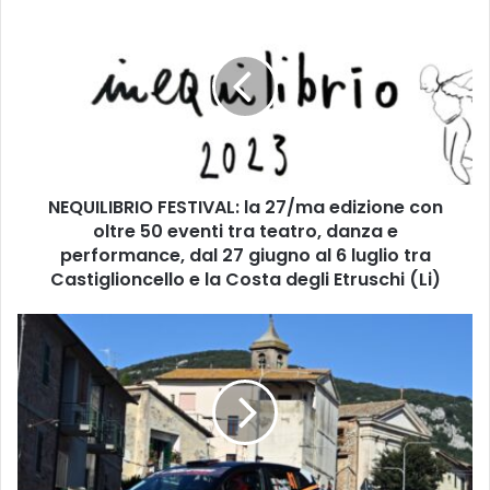
E
Q
U
I
L
I
B
R
NEQUILIBRIO FESTIVAL: la 27/ma edizione con
I
oltre 50 eventi tra teatro, danza e
O
F
performance, dal 27 giugno al 6 luglio tra
E
Castiglioncello e la Costa degli Etruschi (Li)
S
T
L
I
a
V
s
A
e
L
r
:
p
l
r
a
o