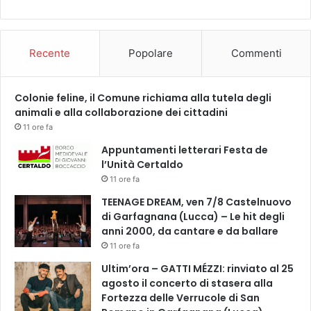
u
g
n
Recente
Popolare
Commenti
o
a
l
6
Colonie feline, il Comune richiama alla tutela degli
l
animali e alla collaborazione dei cittadini
u
11 ore fa
g
Appuntamenti letterari Festa de
l
l’Unità Certaldo
i
11 ore fa
o
t
TEENAGE DREAM, ven 7/8 Castelnuovo
r
di Garfagnana (Lucca) – Le hit degli
a
anni 2000, da cantare e da ballare
C
11 ore fa
a
Ultim’ora – GATTI MÉZZI: rinviato al 25
s
agosto il concerto di stasera alla
t
Fortezza delle Verrucole di San
i