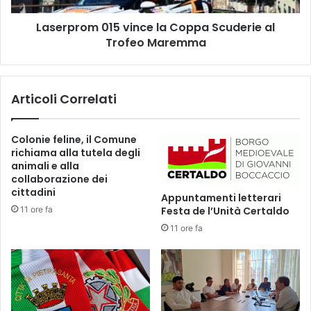
2
m
7
Laserprom 015 vince la Coppa Scuderie al
0
/
Trofeo Maremma
1
m
5
a
v
e
i
Articoli Correlati
d
n
i
c
z
e
Colonie feline, il Comune
i
l
richiama alla tutela degli
o
a
animali e alla
n
C
collaborazione dei
e
o
cittadini
Appuntamenti letterari
c
p
11 ore fa
Festa de l’Unità Certaldo
o
p
n
11 ore fa
a
o
S
l
c
t
u
r
d
e
e