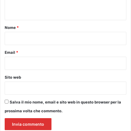
a
n
e
t
p
e
o
Nome
*
r
*
f
o
r
Email
*
m
a
n
c
Sito web
e
,
d
a
Salva il mio nome, email e sito web in questo browser per la
l
2
prossima volta che commento.
7
g
i