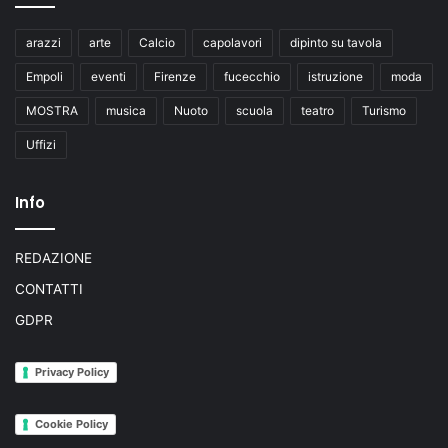
arazzi
arte
Calcio
capolavori
dipinto su tavola
Empoli
eventi
Firenze
fucecchio
istruzione
moda
MOSTRA
musica
Nuoto
scuola
teatro
Turismo
Uffizi
Info
REDAZIONE
CONTATTI
GDPR
Privacy Policy
Cookie Policy