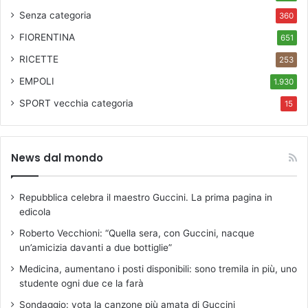
i
Senza categoria
360
E
FIORENTINA
651
t
r
RICETTE
253
u
EMPOLI
1.930
s
c
SPORT
vecchia categoria
15
h
i
(
News dal mondo
L
i
)
Repubblica celebra il maestro Guccini. La prima pagina in
edicola
Roberto Vecchioni: “Quella sera, con Guccini, nacque
un’amicizia davanti a due bottiglie”
Medicina, aumentano i posti disponibili: sono tremila in più, uno
studente ogni due ce la farà
Sondaggio: vota la canzone più amata di Guccini