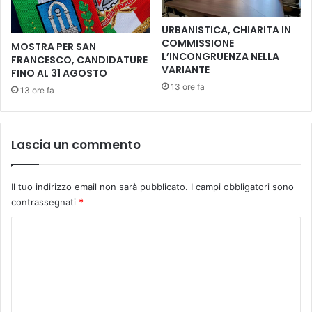
5
r
0
i
URBANISTICA, CHIARITA IN
e
e
COMMISSIONE
MOSTRA PER SAN
v
a
L’INCONGRUENZA NELLA
FRANCESCO, CANDIDATURE
e
l
VARIANTE
FINO AL 31 AGOSTO
n
T
13 ore fa
13 ore fa
t
r
i
o
t
f
r
e
Lascia un commento
a
o
t
M
e
a
Il tuo indirizzo email non sarà pubblicato.
I campi obbligatori sono
a
r
contrassegnati
*
t
e
r
m
C
o
m
o
,
a
d
m
a
m
n
e
z