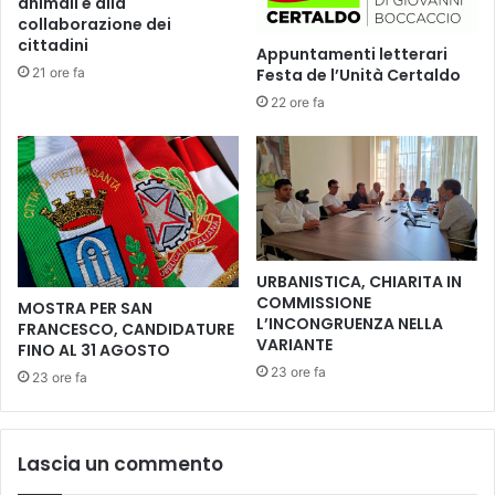
animali e alla
o
r
collaborazione dei
g
a
cittadini
Appuntamenti letterari
n
.
21 ore fa
Festa de l’Unità Certaldo
i
A
t
22 ore fa
r
r
c
e
h
m
i
e
v
s
i
i
e
d
B
URBANISTICA, CHIARITA IN
a
i
COMMISSIONE
MOSTRA PER SAN
l
b
L’INCONGRUENZA NELLA
FRANCESCO, CANDIDATURE
l
l
VARIANTE
FINO AL 31 AGOSTO
e
i
23 ore fa
23 ore fa
r
o
a
t
s
e
t
c
Lascia un commento
r
h