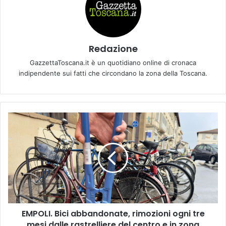
Redazione
GazzettaToscana.it è un quotidiano online di cronaca
indipendente sui fatti che circondano la zona della Toscana.
E
M
P
O
L
I
.
B
i
EMPOLI. Bici abbandonate, rimozioni ogni tre
c
mesi dalle rastrelliere del centro e in zona
i