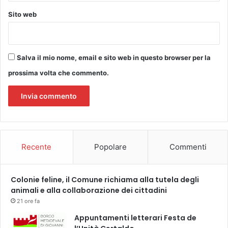
a
u
Sito web
s
r
c
o
o
”
l
,
Salva il mio nome, email e sito web in questo browser per la
a
t
s
prossima volta che commento.
e
t
r
i
z
c
a
o
e
d
i
Recente
Popolare
Commenti
z
i
o
Colonie feline, il Comune richiama alla tutela degli
n
animali e alla collaborazione dei cittadini
e
21 ore fa
Appuntamenti letterari Festa de