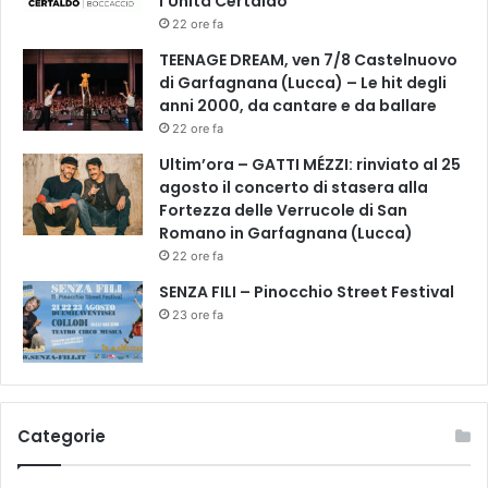
l’Unità Certaldo
22 ore fa
TEENAGE DREAM, ven 7/8 Castelnuovo
di Garfagnana (Lucca) – Le hit degli
anni 2000, da cantare e da ballare
22 ore fa
Ultim’ora – GATTI MÉZZI: rinviato al 25
agosto il concerto di stasera alla
Fortezza delle Verrucole di San
Romano in Garfagnana (Lucca)
22 ore fa
SENZA FILI – Pinocchio Street Festival
23 ore fa
Categorie