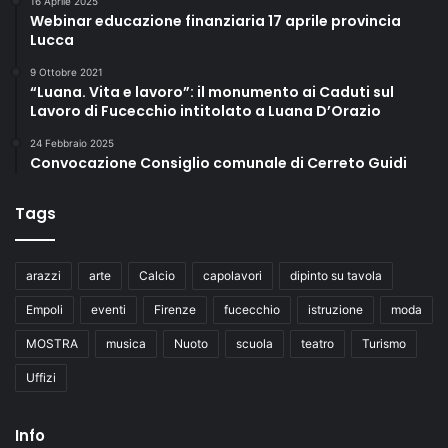
16 Aprile 2025
Webinar educazione finanziaria 17 aprile provincia
Lucca
9 Ottobre 2021
“Luana. Vita e lavoro”: il monumento ai Caduti sul
Lavoro di Fucecchio intitolato a Luana D’Orazio
24 Febbraio 2025
Convocazione Consiglio comunale di Cerreto Guidi
Tags
arazzi
arte
Calcio
capolavori
dipinto su tavola
Empoli
eventi
Firenze
fucecchio
istruzione
moda
MOSTRA
musica
Nuoto
scuola
teatro
Turismo
Uffizi
Info