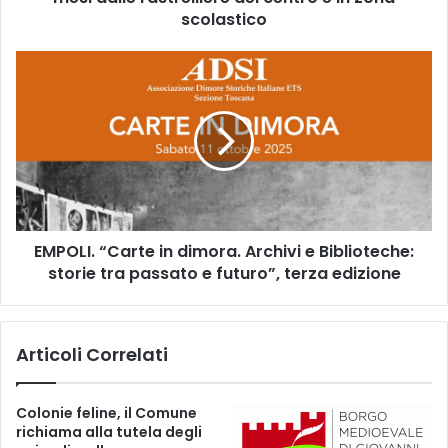
a
scolastico
b
b
E
a
M
n
P
d
O
o
L
n
I
a
.
t
“
e
C
,
EMPOLI. “Carte in dimora. Archivi e Biblioteche:
a
r
storie tra passato e futuro”, terza edizione
r
i
t
m
e
o
i
Articoli Correlati
z
n
i
d
o
i
Colonie feline, il Comune
n
m
richiama alla tutela degli
i
o