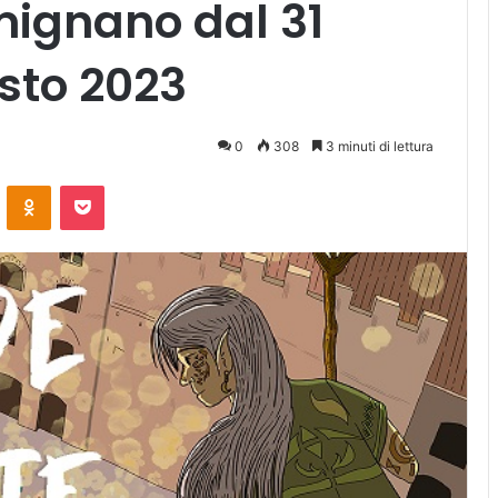
mignano dal 31
osto 2023
0
308
3 minuti di lettura
ontakte
Odnoklassniki
Pocket