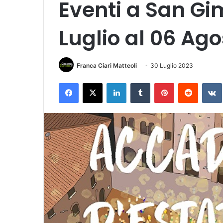
Eventi a San Gi
Luglio al 06 Ag
Franca Ciari Matteoli
30 Luglio 2023
Facebook
X
LinkedIn
Tumblr
Pinterest
Reddit
VK