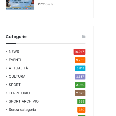
22 ore fa
Categorie
NEWS
10.947
EVENTI
9.252
ATTUALITÀ
3.818
CULTURA
3.587
SPORT
3.079
TERRITORIO
2.325
SPORT ARCHIVIO
629
Senza categoria
360