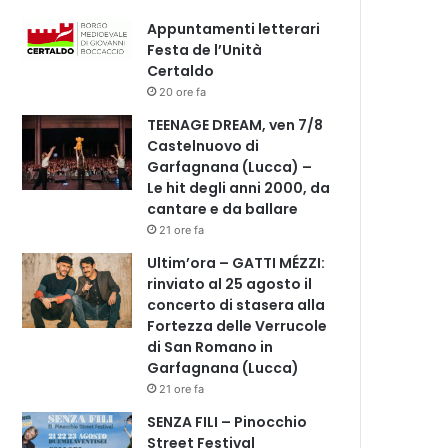
Appuntamenti letterari
Festa de l’Unità
Certaldo
20 ore fa
TEENAGE DREAM, ven 7/8
Castelnuovo di
Garfagnana (Lucca) –
Le hit degli anni 2000, da
cantare e da ballare
21 ore fa
Ultim’ora – GATTI MÉZZI:
rinviato al 25 agosto il
concerto di stasera alla
Fortezza delle Verrucole
di San Romano in
Garfagnana (Lucca)
21 ore fa
SENZA FILI – Pinocchio
Street Festival