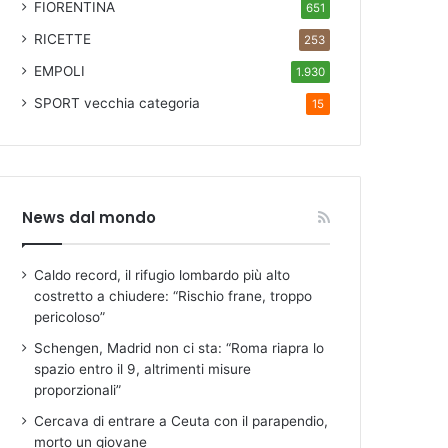
FIORENTINA
651
RICETTE
253
EMPOLI
1.930
SPORT
vecchia categoria
15
News dal mondo
Caldo record, il rifugio lombardo più alto
costretto a chiudere: “Rischio frane, troppo
pericoloso”
Schengen, Madrid non ci sta: “Roma riapra lo
spazio entro il 9, altrimenti misure
proporzionali”
Cercava di entrare a Ceuta con il parapendio,
morto un giovane