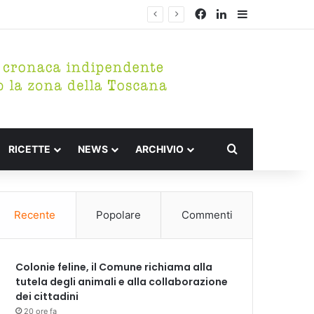
Facebook
LinkedIn
Barra lateral
Cerca per
RICETTE
NEWS
ARCHIVIO
Recente
Popolare
Commenti
Colonie feline, il Comune richiama alla
tutela degli animali e alla collaborazione
dei cittadini
20 ore fa