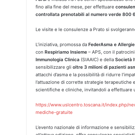
fino alla fine del mese, per effettuare
consulen
controllata prenotabili al numero verde 800
Le visite e le consulenze a Prato si svolgeran
L’iniziativa, promossa da
FederAsma e Allergie
con
Respiriamo Insieme
– APS, con il patrocin
Immunologia Clinica
(SIAAIC) e della
Società 
sensibilizzare gli
oltre 3 milioni di pazienti asm
attacchi d’asma e la possibilità di ridurre l’imp
l’attuazione di corrette strategie terapeutiche
scientifiche e cliniche, invitandoli a effettuare
https://www.uslcentro.toscana.it/index.php
mediche-gratuite
L’evento nazionale di informazione e sensibili
all’ottava edizione, offre consulenze specialis