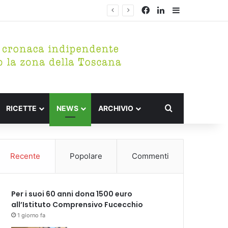
Facebook
LinkedIn
Barra lateral
rico di Fucecchio
Cerca per
RICETTE
NEWS
ARCHIVIO
Recente
Popolare
Commenti
Per i suoi 60 anni dona 1500 euro
all’Istituto Comprensivo Fucecchio
1 giorno fa