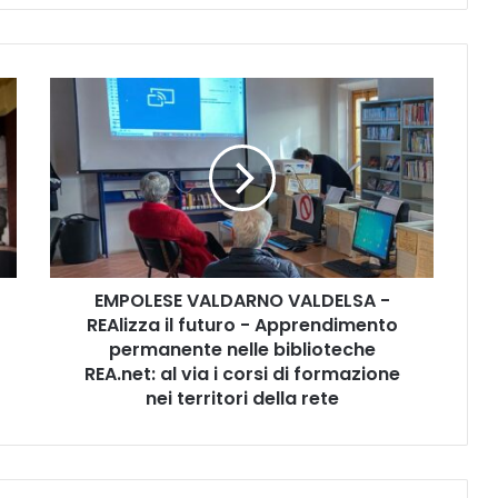
E
M
P
O
L
E
S
E
V
EMPOLESE VALDARNO VALDELSA -
A
REAlizza il futuro - Apprendimento
L
D
permanente nelle biblioteche
A
REA.net: al via i corsi di formazione
R
nei territori della rete
N
O
V
A