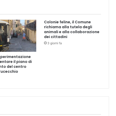
L
D
E
L
Colonie feline, il Comune
S
richiama alla tutela degli
A
animali e alla collaborazione
-
dei cittadini
R
3 giorni fa
E
A
 sperimentazione
l
ntare il piano di
i
to del centro
z
 Fucecchio
z
a
i
l
f
u
t
u