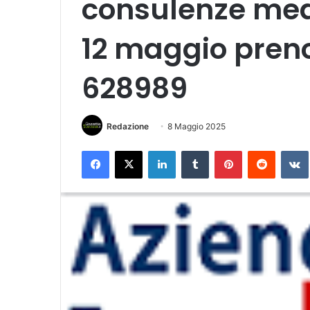
consulenze med
12 maggio preno
628989
Redazione
8 Maggio 2025
Facebook
X
LinkedIn
Tumblr
Pinterest
Reddit
VK