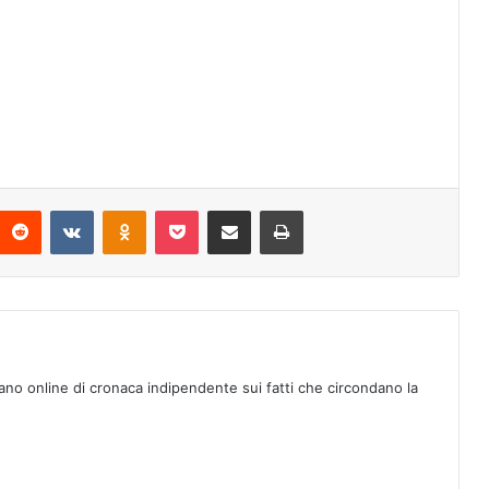
Reddit
VKontakte
Odnoklassniki
Pocket
Condividi via mail
Stampa
ano online di cronaca indipendente sui fatti che circondano la