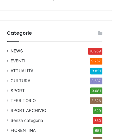
Categorie
NEWS
10.959
EVENTI
9.257
ATTUALITÀ
3.821
CULTURA
3.587
SPORT
3.081
TERRITORIO
2.326
SPORT ARCHIVIO
629
Senza categoria
360
FIORENTINA
651