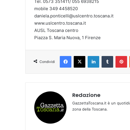
Tel. 0573 351411/ 055 6938215
mobile 349 4458520
daniela.ponticelli@uslcentro.toscana.it
www.uslcentro.toscana.it
AUSL Toscana centro
Piazza S. Maria Nuova, 1 Firenze
Facebook
X
LinkedIn
Tumblr
Pinterest
Condividi
Redazione
GazzettaToscana.it è un quotidi
zona della Toscana.