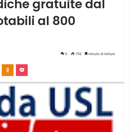
iche gratuite dal
tabili al 800
0
159
minuto di lettura
ontakte
Odnoklassniki
Pocket