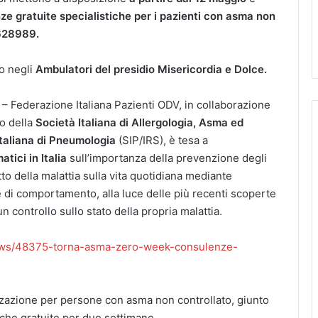
ze gratuite specialistiche per i pazienti con asma non
 628989.
no negli
Ambulatori del presidio Misericordia e Dolce.
– Federazione Italiana Pazienti ODV, in collaborazione
io della
Società Italiana di Allergologia, Asma ed
Italiana di Pneumologia
(SIP/IRS), è tesa a
atici in Italia
sull’importanza della prevenzione degli
atto della malattia sulla vita quotidiana mediante
 e di comportamento, alla luce delle più recenti scoperte
 un controllo sullo stato della propria malattia.
/news/48375-torna-asma-zero-week-consulenze-
zzazione per persone con asma non controllato, giunto
tiche gratuite per due settimane.