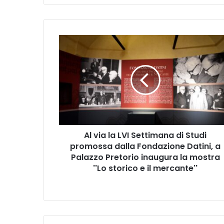
A
l
v
i
a
l
a
L
V
Al via la LVI Settimana di Studi
I
promossa dalla Fondazione Datini, a
S
e
Palazzo Pretorio inaugura la mostra
t
''Lo storico e il mercante''
t
i
m
a
n