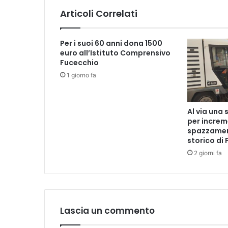
a
Articoli Correlati
d
i
S
Per i suoi 60 anni dona 1500
t
euro all’Istituto Comprensivo
u
Fucecchio
d
1 giorno fa
i
p
r
Al via una
o
per increme
m
spazzamen
o
storico di
s
2 giorni fa
s
a
d
a
l
l
Lascia un commento
a