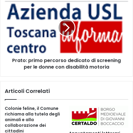
A
P
F
r
O
a
R
t
N
o
A
:
C
p
E
r
,
i
G
Prato: primo percorso dedicato di screening
m
I
per le donne con disabilità motoria
o
O
p
V
e
A
r
Articoli Correlati
N
c
N
o
E
r
Colonie feline, il Comune
T
s
richiama alla tutela degli
T
o
animali e alla
I
d
collaborazione dei
:
e
cittadini