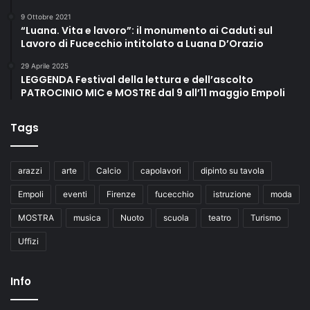
9 Ottobre 2021
“Luana. Vita e lavoro”: il monumento ai Caduti sul
Lavoro di Fucecchio intitolato a Luana D’Orazio
29 Aprile 2025
LEGGENDA Festival della lettura e dell’ascolto
PATROCINIO MIC e MOSTRE dal 9 all’11 maggio Empoli
Tags
arazzi
arte
Calcio
capolavori
dipinto su tavola
Empoli
eventi
Firenze
fucecchio
istruzione
moda
MOSTRA
musica
Nuoto
scuola
teatro
Turismo
Uffizi
Info