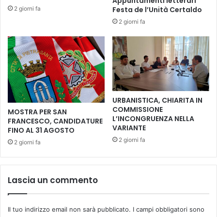
Appuntamenti letterari
"
d
2 giorni fa
Festa de l’Unità Certaldo
F
i
I
2 giorni fa
c
N
a
A
t
L
o
M
d
E
i
N
s
T
c
URBANISTICA, CHIARITA IN
E
r
COMMISSIONE
MOSTRA PER SAN
A
e
L’INCONGRUENZA NELLA
FRANCESCO, CANDIDATURE
N
e
VARIANTE
FINO AL 31 AGOSTO
C
n
2 giorni fa
2 giorni fa
H
i
E
n
L
g
A
p
Lascia un commento
R
e
E
r
G
l
Il tuo indirizzo email non sarà pubblicato.
I campi obbligatori sono
I
e