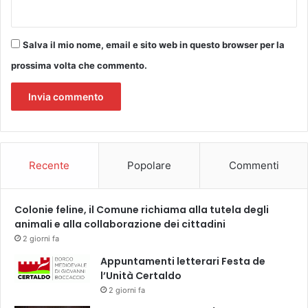
C
o
C
r
H
i
Salva il mio nome, email e sito web in questo browser per la
I
a
"
prossima volta che commento.
Recente
Popolare
Commenti
Colonie feline, il Comune richiama alla tutela degli
animali e alla collaborazione dei cittadini
2 giorni fa
Appuntamenti letterari Festa de
l’Unità Certaldo
2 giorni fa