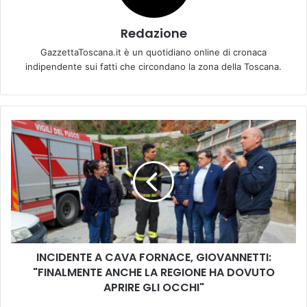
Redazione
GazzettaToscana.it è un quotidiano online di cronaca
indipendente sui fatti che circondano la zona della Toscana.
I
N
C
I
D
E
N
T
E
INCIDENTE A CAVA FORNACE, GIOVANNETTI:
A
"FINALMENTE ANCHE LA REGIONE HA DOVUTO
C
A
APRIRE GLI OCCHI"
V