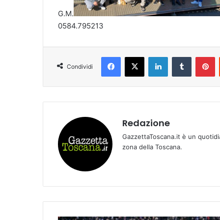
G.M.
0584.795213
Facebook
X
LinkedIn
Tumblr
Pinterest
Condividi
Redazione
GazzettaToscana.it è un quotidi
zona della Toscana.