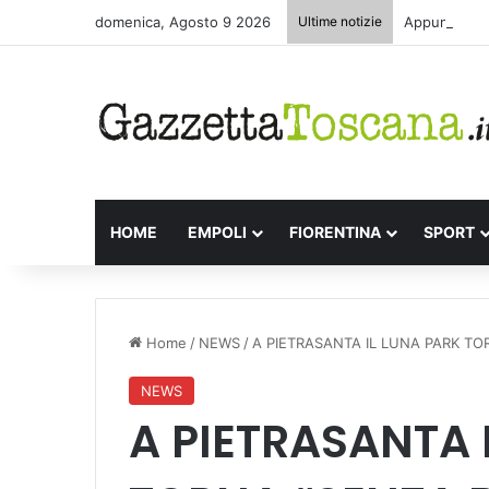
domenica, Agosto 9 2026
Ultime notizie
Appuntamenti
HOME
EMPOLI
FIORENTINA
SPORT
Home
/
NEWS
/
A PIETRASANTA IL LUNA PARK TO
NEWS
A PIETRASANTA 