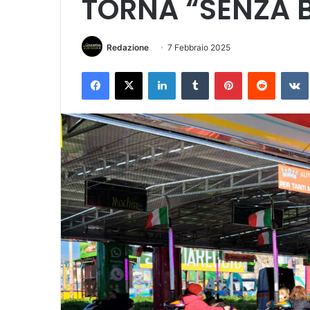
TORNA “SENZA 
Redazione
7 Febbraio 2025
Facebook
X
LinkedIn
Tumblr
Pinterest
Reddit
VK