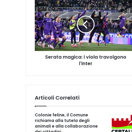
S
e
r
a
t
a
m
a
g
Serata magica: i viola travolgono
i
l'Inter
c
a
:
i
v
i
Articoli Correlati
o
l
a
Colonie feline, il Comune
t
richiama alla tutela degli
r
animali e alla collaborazione
a
dei cittadini