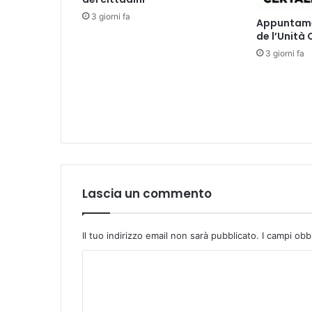
v
3 giorni fa
Appuntamen
o
de l’Unità
l
3 giorni fa
g
o
n
o
l
'
I
n
t
e
Lascia un commento
r
Il tuo indirizzo email non sarà pubblicato.
I campi obb
C
o
m