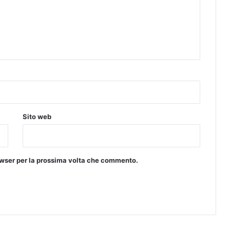
I
P
I
E
T
R
A
S
A
N
T
Sito web
A
rowser per la prossima volta che commento.