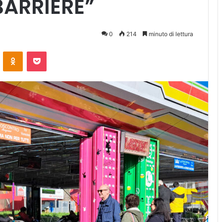
BARRIERE”
0
214
minuto di lettura
ontakte
Odnoklassniki
Pocket