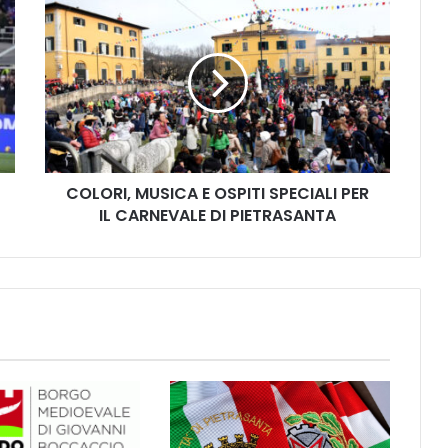
C
O
L
O
R
I
,
M
U
COLORI, MUSICA E OSPITI SPECIALI PER
S
IL CARNEVALE DI PIETRASANTA
I
C
A
E
O
S
P
I
T
I
S
P