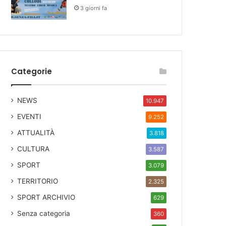
3 giorni fa
Categorie
NEWS
10.947
EVENTI
9.252
ATTUALITÀ
3.818
CULTURA
3.587
SPORT
3.079
TERRITORIO
2.325
SPORT ARCHIVIO
629
Senza categoria
360