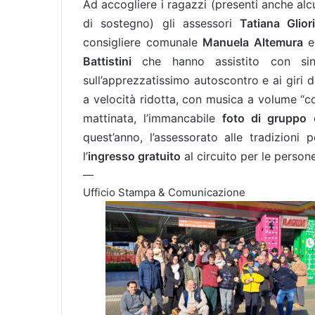
Ad accogliere i ragazzi (presenti anche alc
di sostegno) gli assessori
Tatiana Glior
consigliere comunale
Manuela Altemura
e 
Battistini
che hanno assistito con since
sull’apprezzatissimo autoscontro e ai giri d
a velocità ridotta, con musica a volume “con
mattinata, l’immancabile
foto di gruppo
e
quest’anno, l’assessorato alle tradizioni
l’
ingresso gratuito
al circuito per le person
—
Ufficio Stampa & Comunicazione