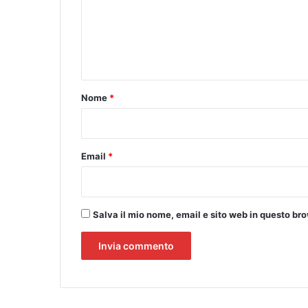
m
e
n
t
o
Nome
*
*
Email
*
Salva il mio nome, email e sito web in questo b