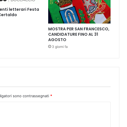
E
ti letterari Festa
C
 Certaldo
I
A
MOSTRA PER SAN FRANCESCO,
L
CANDIDATURE FINO AL 31
I
AGOSTO
P
E
3 giorni fa
R
I
L
C
A
R
N
E
ligatori sono contrassegnati
*
V
A
L
E
D