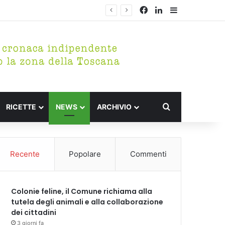
Facebook
LinkedIn
Barra lateral
Cerca per
RICETTE
NEWS
ARCHIVIO
Recente
Popolare
Commenti
Colonie feline, il Comune richiama alla
tutela degli animali e alla collaborazione
dei cittadini
3 giorni fa