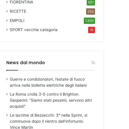
FIORENTINA
651
RICETTE
253
EMPOLI
1.930
SPORT
vecchia categoria
15
News dal mondo
Guerre e condizionatori, l’estate di fuoco
arriva nelle bollette elettriche degli italiani
La Roma crolla 3-0 contro il Brighton.
Gasperini: “Siamo stati pessimi, servono altri
acquisti”
Le lacrime di Bezzecchi: 3° nella Sprint, si
commuove dopo il rientro dall’infortunio.
Vince Martin