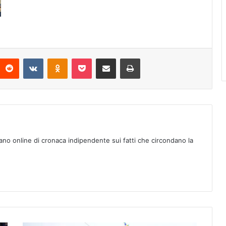
Reddit
VKontakte
Odnoklassniki
Pocket
Condividi via mail
Stampa
ano online di cronaca indipendente sui fatti che circondano la