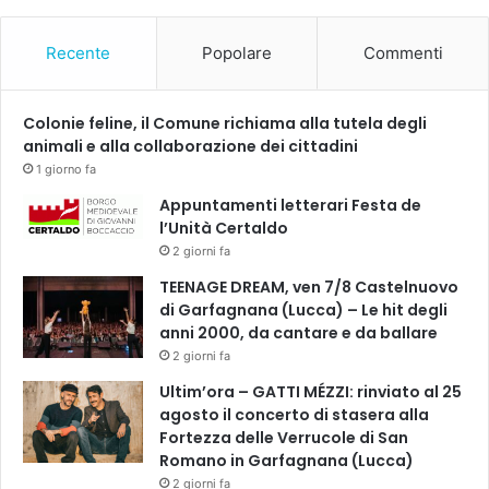
l
2
Recente
Popolare
Commenti
/
o
a
Colonie feline, il Comune richiama alla tutela degli
p
animali e alla collaborazione dei cittadini
p
1 giorno fa
u
n
Appuntamenti letterari Festa de
t
l’Unità Certaldo
a
2 giorni fa
m
TEENAGE DREAM, ven 7/8 Castelnuovo
e
di Garfagnana (Lucca) – Le hit degli
n
anni 2000, da cantare e da ballare
t
2 giorni fa
o
d
Ultim’ora – GATTI MÉZZI: rinviato al 25
e
agosto il concerto di stasera alla
l
Fortezza delle Verrucole di San
l
Romano in Garfagnana (Lucca)
a
2 giorni fa