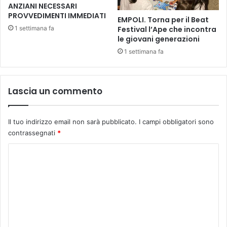
e
ANZIANI NECESSARI
o
PROVVEDIMENTI IMMEDIATI
t
n
EMPOLI. Torna per il Beat
t
t
1 settimana fa
Festival l’Ape che incontra
i
o
le giovani generazioni
d
p
1 settimana fa
a
e
G
r
i
u
a
Lascia un commento
n
n
n
l
u
u
Il tuo indirizzo email non sarà pubblicato.
I campi obbligatori sono
o
i
contrassegnati
*
v
g
o
C
i
a
T
p
o
o
p
m
s
u
t
m
n
o
t
e
e
a