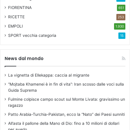
FIORENTINA
651
RICETTE
253
EMPOLI
1.930
SPORT
vecchia categoria
15
News dal mondo
La vignetta di Ellekappa: caccia al migrante
“Mojtaba Khamenei è in fin di vita”: Iran scosso dalle voci sulla
Guida Suprema
Fulmine colpisce campo scout sul Monte Livata: gravissimo un
ragazzo
Patto Arabia-Turchia-Pakistan, ecco la “Nato” dei Paesi sunniti
All’asta il pallone della Mano di Dio: fino a 10 milioni di dollari
per averlo