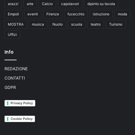
arazzi
arte
Calcio
capolavori
dipinto su tavola
Empoli
eventi
Firenze
fucecchio
istruzione
moda
MOSTRA
musica
Nuoto
scuola
teatro
Turismo
Uffizi
Info
REDAZIONE
CONTATTI
GDPR
Privacy Policy
Cookie Policy