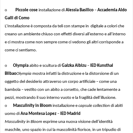
o
Piccole cose
installazione di
Alessia Basilico
–
Accademia Aldo
Galli di Como
L’Installazione è composta da teli con stampe in digitale a colori che
creano un ambiente chiuso con effetti diversi all’esterno e all’interno
e ci mostra come non sempre come ci vedono gli altri corrisponde a
come ci sentiamo.
o
Olympia
abito e scultura di
Gaizka Albizu
–
IED Kunsthal
Bilbao
Olympia
mostra infatti la distruzione e la distorsione di un
oggetto del desiderio attraverso un corpo artificiale – come una
bambola – vestito con un abito a corsetto, che cade lentamente a
pezzi, mostrando il suo interno vuoto e la fragilità dell’illusione.
o
Masculinity in Bloom
installazione e
capsule collection
di abiti
uomo di
Ana Montesa Lopez
–
IED Madrid
Masculinity in Bloom
esprime una nuova visione dell’identità
maschile, uno spazio in cui la mascolinità fiorisce, in un tripudio di