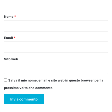
n
l
m
e
e
t
n
n
o
o
Nome
*
t
t
o
*
e
d
i
Email
*
G
y
ö
r
Sito web
g
y
L
i
Salva il mio nome, email e sito web in questo browser per la
g
prossima volta che commento.
e
t
i
n
e