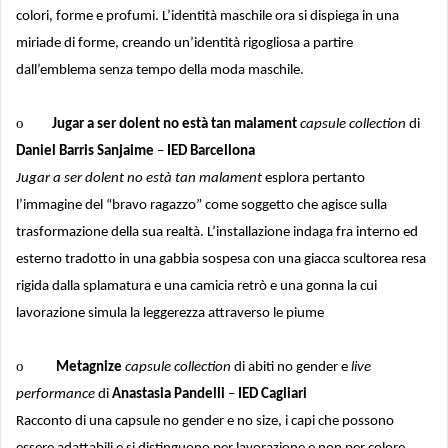
colori, forme e profumi. L’identità maschile ora si dispiega in una
miriade di forme, creando un’identità rigogliosa a partire
dall’emblema senza tempo della moda maschile.
o
Jugar a ser dolent no està tan malament
capsule collection
di
Daniel Barris Sanjaime
–
IED Barcellona
Jugar a ser dolent no està tan malament
esplora pertanto
l’immagine del “bravo ragazzo” come soggetto che agisce sulla
trasformazione della sua realtà. L’installazione indaga fra interno ed
esterno tradotto in una gabbia sospesa con una giacca scultorea resa
rigida dalla splamatura e una camicia retrò e una gonna la cui
lavorazione simula la leggerezza attraverso le piume
o
Metagnize
capsule collection
di abiti no gender e
live
performance
di
Anastasia Pandelli
–
IED Cagliari
Racconto di una capsule no gender e no size, i capi che possono