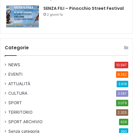
r
SENZA FILI – Pinocchio Street Festival
a
s
2 giorni fa
s
e
g
n
a
Categorie
NEWS
10.947
EVENTI
9.252
ATTUALITÀ
3.818
CULTURA
3.587
SPORT
3.079
TERRITORIO
2.325
SPORT ARCHIVIO
629
Senza categoria
360