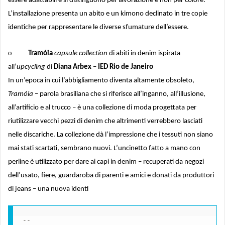
essere adattabili e si distinguono per lavorazione e non per colore.
L’installazione presenta un abito e un kimono declinato in tre copie
identiche per rappresentare le diverse sfumature dell’essere.
o
Tramóia
capsule collection
di abiti in denim ispirata
all’
upcycling
di
Diana Arbex
–
IED Rio de Janeiro
In un’epoca in cui l’abbigliamento diventa altamente obsoleto,
Tramóia
– parola brasiliana che si riferisce all’inganno, all’illusione,
all’artificio e al trucco – è una collezione di moda progettata per
riutilizzare vecchi pezzi di denim che altrimenti verrebbero lasciati
nelle discariche. La collezione dà l’impressione che i tessuti non siano
mai stati scartati, sembrano nuovi. L’uncinetto fatto a mano con
perline è utilizzato per dare ai capi in denim – recuperati da negozi
dell’usato, fiere, guardaroba di parenti e amici e donati da produttori
di jeans – una nuova identi