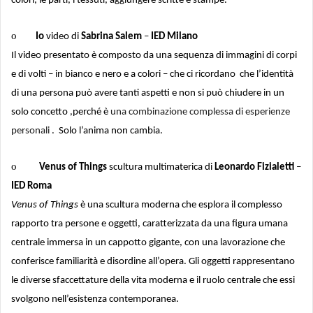
colori, le parti, i tessuti, aggiungere scritte e stampe.
o
Io
video di
Sabrina Salem
–
IED Milano
Il video presentato è composto da una sequenza di immagini di corpi
e di volti – in bianco e nero e a colori – che ci ricordano che l’identità
di una persona può avere tanti aspetti e non si può chiudere in un
solo concetto ,perché è
una combinazione complessa di esperienze
personali
. Solo l’anima non cambia.
o
Venus of Things
scultura multimaterica di
Leonardo Fizialetti
–
IED Roma
Venus of Things
è una scultura moderna che esplora il complesso
rapporto tra persone e oggetti, caratterizzata da una figura umana
centrale immersa in un cappotto gigante, con una lavorazione che
conferisce familiarità e disordine all’opera. Gli oggetti rappresentano
le diverse sfaccettature della vita moderna e il ruolo centrale che essi
svolgono nell’esistenza contemporanea.