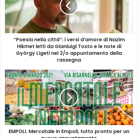
e
s
i
a
n
e
“Poesia nella città”: i versi d’amore di Nazim
l
Hikmet letti da Gianluigi Tosto e le note di
l
a
György Ligeti nel 2/o appuntamento della
c
rassegna
i
t
E
t
M
à
P
”
O
:
L
i
I
v
.
e
M
r
e
s
EMPOLI. Mercatale in Empoli, tutto pronto per un
r
i
c