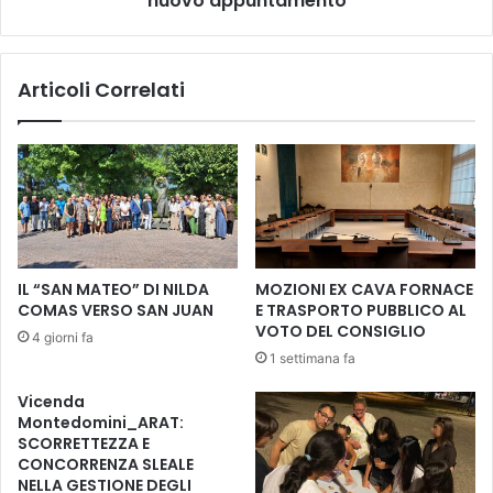
nuovo appuntamento
d
a
’
t
a
a
Articoli Correlati
m
l
o
e
r
i
e
n
d
E
i
m
N
p
a
o
z
l
IL “SAN MATEO” DI NILDA
MOZIONI EX CAVA FORNACE
i
i
COMAS VERSO SAN JUAN
E TRASPORTO PUBBLICO AL
m
,
VOTO DEL CONSIGLIO
4 giorni fa
H
t
1 settimana fa
i
u
k
t
Vicenda
m
t
Montedomini_ARAT:
e
o
SCORRETTEZZA E
t
p
CONCORRENZA SLEALE
l
NELLA GESTIONE DEGLI
r