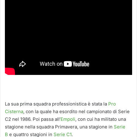
La sua prima squadra professionistica è stata la
Pro
Cisterna
, con la quale ha esordito nel campionato di Serie
C2 nel 1986. Poi passa all’
Empoli
, con cui ha militato una
stagione nella squadra Primavera, una stagione in
Serie
B
e quattro stagioni in
Serie C1
.