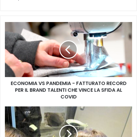
E
C
O
N
O
M
I
A
V
ECONOMIA VS PANDEMIA - FATTURATO RECORD
S
PER IL BRAND TALENTI CHE VINCE LA SFIDA AL
P
A
COVID
N
D
I
E
n
M
p
I
r
A
e