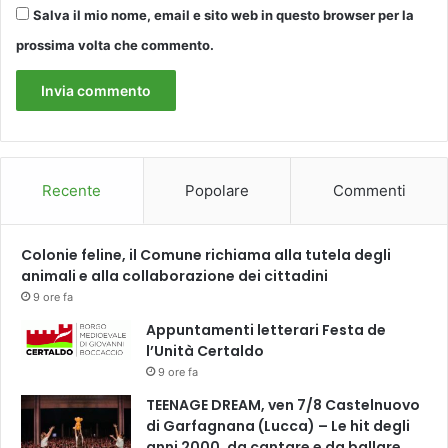
Salva il mio nome, email e sito web in questo browser per la
m
i
prossima volta che commento.
n
o
Recente
Popolare
Commenti
Colonie feline, il Comune richiama alla tutela degli
animali e alla collaborazione dei cittadini
9 ore fa
Appuntamenti letterari Festa de
l’Unità Certaldo
9 ore fa
TEENAGE DREAM, ven 7/8 Castelnuovo
di Garfagnana (Lucca) – Le hit degli
anni 2000, da cantare e da ballare