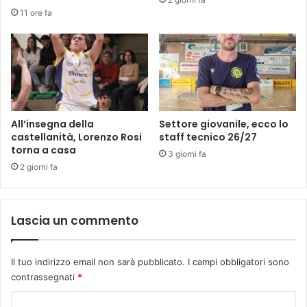
B
i
11 ore fa
R
c
A
h
N
e
D
p
T
e
A
r
L
i
E
p
All’insegna della
Settore giovanile, ecco lo
N
i
castellanità, Lorenzo Rosi
staff tecnico 26/27
T
torna a casa
ù
3 giorni fa
I
p
2 giorni fa
C
i
H
c
E
c
Lascia un commento
V
o
I
l
N
i
Il tuo indirizzo email non sarà pubblicato.
I campi obbligatori sono
C
a
contrassegnati
*
E
l
L
M
C
A