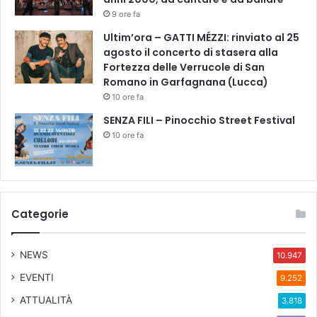
9 ore fa
Ultim’ora – GATTI MÉZZI: rinviato al 25
agosto il concerto di stasera alla
Fortezza delle Verrucole di San
Romano in Garfagnana (Lucca)
10 ore fa
SENZA FILI – Pinocchio Street Festival
10 ore fa
Categorie
NEWS
10.947
EVENTI
9.252
ATTUALITÀ
3.818