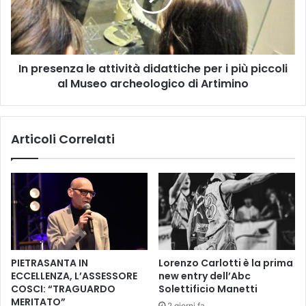
-
s
F
e
A
n
T
z
T
In presenza le attività didattiche per i più piccoli
a
U
al Museo archeologico di Artimino
l
R
e
A
a
T
t
Articoli Correlati
O
t
R
i
E
v
C
i
O
t
R
à
D
d
P
i
E
d
PIETRASANTA IN
Lorenzo Carlotti è la prima
R
a
ECCELLENZA, L’ASSESSORE
new entry dell’Abc
I
t
COSCI: “TRAGUARDO
Solettificio Manetti
L
t
MERITATO”
2 giorni fa