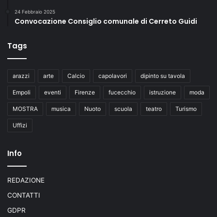
24 Febbraio 2025
Convocazione Consiglio comunale di Cerreto Guidi
Tags
arazzi
arte
Calcio
capolavori
dipinto su tavola
Empoli
eventi
Firenze
fucecchio
istruzione
moda
MOSTRA
musica
Nuoto
scuola
teatro
Turismo
Uffizi
Info
REDAZIONE
CONTATTI
GDPR