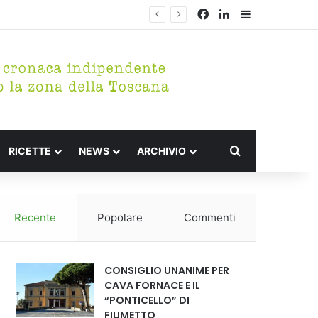
Facebook
LinkedIn
Barra lateral
Cerca per
RICETTE
NEWS
ARCHIVIO
Recente
Popolare
Commenti
CONSIGLIO UNANIME PER
CAVA FORNACE E IL
“PONTICELLO” DI
FIUMETTO