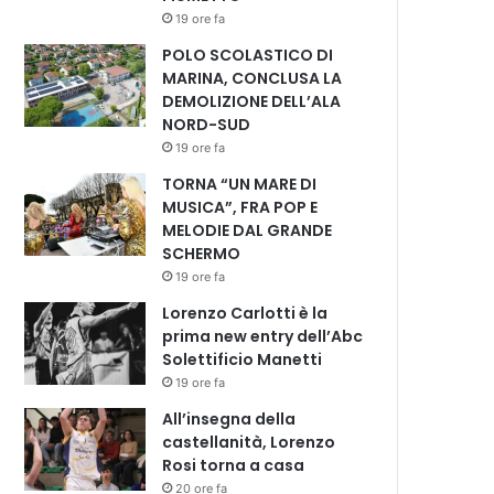
19 ore fa
POLO SCOLASTICO DI
MARINA, CONCLUSA LA
DEMOLIZIONE DELL’ALA
NORD-SUD
19 ore fa
TORNA “UN MARE DI
MUSICA”, FRA POP E
MELODIE DAL GRANDE
SCHERMO
19 ore fa
Lorenzo Carlotti è la
prima new entry dell’Abc
Solettificio Manetti
19 ore fa
All’insegna della
castellanità, Lorenzo
Rosi torna a casa
20 ore fa