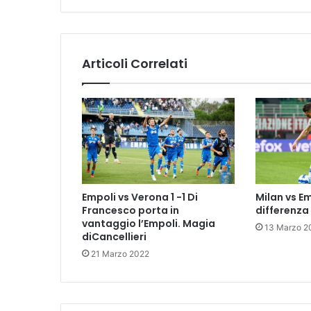
z
i
o
n
Articoli Correlati
a
l
e
a
t
t
r
a
v
Empoli vs Verona 1 -1 Di
Milan vs Em
e
Francesco porta in
differenza
r
vantaggio l’Empoli. Magia
13 Marzo 2
s
diCancellieri
e
21 Marzo 2022
r
à
E
m