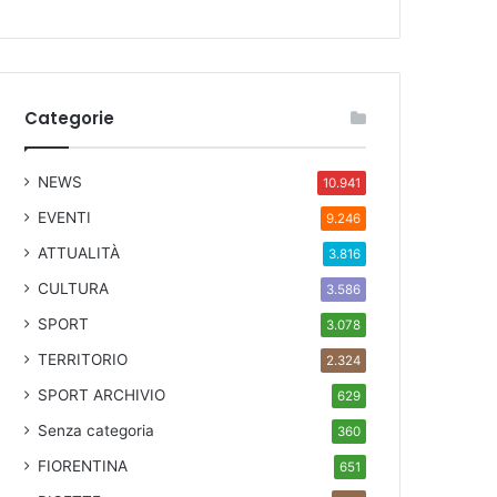
Categorie
NEWS
10.941
EVENTI
9.246
ATTUALITÀ
3.816
CULTURA
3.586
SPORT
3.078
TERRITORIO
2.324
SPORT ARCHIVIO
629
Senza categoria
360
FIORENTINA
651