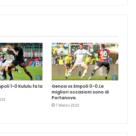
c
o
n
s
e
c
u
t
i
v
a
:
C
poli 1-0 Kululu fa la
Genoa vs Empoli 0-0.Le
h
migliori occasioni sono di
i
Portanova.
022
e
7 Marzo 2022
s
a
e
V
l