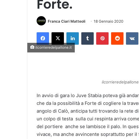
Forte.
Franca Ciari Matteoli
18 Gennaio 2020
Facebook
X
LinkedIn
Tumblr
Pinterest
Reddit
VK
ilcorrieredelpallone.it
ilcorrieredelpallone.
In avvio di gara lo Juve Stabia poteva già anda
che da la possibilità a Forte di cogliere la tra
angolo di Calò, anticipa tutti trovando la rete
un colpo di testa sulla cui respinta arriva come
del portiere anche se lambisce il palo. In ques
vivace, ma anche avvincente soprattutto per il