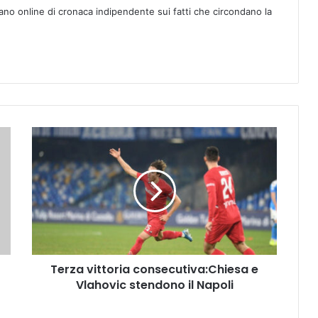
ano online di cronaca indipendente sui fatti che circondano la
T
e
r
z
a
v
i
t
t
Terza vittoria consecutiva:Chiesa e
o
Vlahovic stendono il Napoli
r
i
a