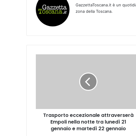
GazzettaToscana.it è un quotidi
zona della Toscana.
T
r
a
s
p
o
r
t
o
Trasporto eccezionale attraverserà
e
Empoli nella notte tra lunedì 21
c
c
gennaio e martedì 22 gennaio
e