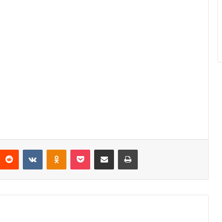
Reddit
VKontakte
Odnoklassniki
Pocket
Condividi via mail
Stampa