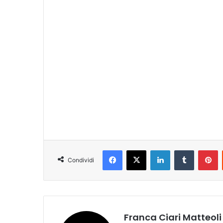
Facebook
X
LinkedIn
Tumblr
Pinterest
Condividi
Franca Ciari Matteoli